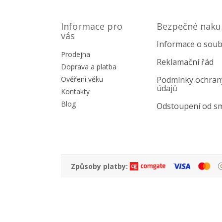
Z
á
p
Informace pro
Bezpečné naku
a
vás
Informace o soub
t
Prodejna
í
Reklamační řád
Doprava a platba
Ověření věku
Podmínky ochran
údajů
Kontakty
Blog
Odstoupení od s
Způsoby platby: