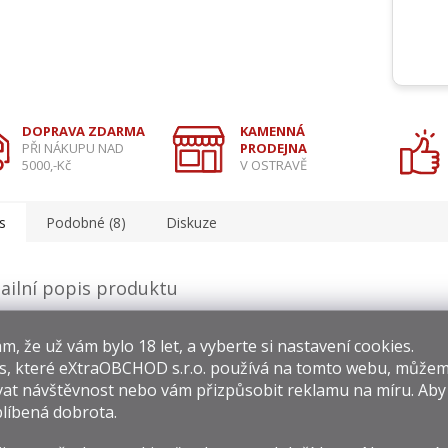
DOPRAVA ZDARMA
KAMENNÁ
PŘI NÁKUPU NAD
PRODEJNA
5000,-Kč
V OSTRAVĚ
s
Podobné (8)
Diskuze
ailní popis produktu
a Stoli je známá svou vyváženou chutí s jemnými tóny citrusové k
​​, že už vám bylo 18 let, a vyberte si nastavení cookies.
kosti a sametově hladkým závěrem. Díky své čistotě a jemnosti je i
podávání samotná vychlazená, tak jako základ prémiových koktejlů.
s, které
eXtraOBCHOD s.r.o.
používá na tomto webu, můžem
ma:
jemné obilné tóny, citrusová kůra, lehká mineralita
at návštěvnost nebo vám přizpůsobit reklamu na míru. Ab
:
hladká, lehce nasládlá, jemně pepřová
líbená dobrota.