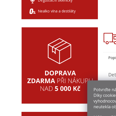
Degustační skleničky
Nealko vína a destiláty
Popi
Det
Vodk
Potvrďte nám
slad
pro 
Díky cookie
Aro
vyhodnocov
Chuť
neutekla ob