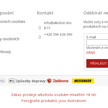
pování
Kontakt
Odebírat n
orech cookies
Vložte svůj e-
info
@
alkohol-sho
produktech na 
p.cz
+420 596 626 090
E-mail
y osobních
Vložením e-ma
mlouvy
údajů
PŘIHLÁSIT
Způsoby dopravy:
Zákaz prodeje alkoholu osobám mladším 18 let.
Fotografie produktů jsou ilustrativní.