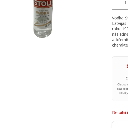
Vodka St
Latvijas
roku 190
následně 
a křemi
charakte
Citrusov
sladkos
hladk
Detailní