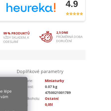
4.9
⭐⭐⭐⭐⭐
2,5 DNE
99 % PRODUKTŮ
PRŮMĚRNÁ DOBA
VŽDY SKLADEM, K
DORUČENÍ
ODESLÁNÍ
Doplňkové parametry
ůry, lehké
Kategorie
:
Miniaturky
deální jak
Hmotnost
:
0.07 kg
e lépe
EAN
:
4750021001789
y vám
Druh alkoholu
:
Ostatní
Objem
:
0,05l