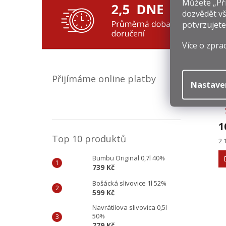
Můžete „Při
dozvědět vš
Souv
potvrzujete
Více o zpra
Přijímáme online platby
Nastave
1
Top 10 produktů
Mě
2 
ce
Bumbu Original 0,7l 40%
739 Kč
Bošácká slivovice 1l 52%
599 Kč
Navrátilova slivovica 0,5l
50%
779 Kč