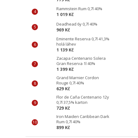
Rammstein Rum 0,7l 40%
1 019 Kč
Deadhead 6y 0,7l 40%
969 Kč
Eminente Reserva 0,7l 41,3%
holá láhev
1 139 Kč
Zacapa Centenario Solera
Gran Reserva 1l 40%
1 399 Kč
Grand Marnier Cordon
Rouge 0,7l 40%
629 Kč
Flor de Caňa Centenario 12y
0,7l 37,5% karton
729 Kč
Iron Maiden Caribbean Dark
Rum 0,7l 40%
899 Kč