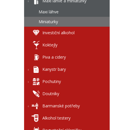
l
Maxi láhve a miniaturky
Maxi láhve
Miniaturky
Investiční alkohol
Koktejly
Piva a cidery
Kanystr bary
Pochutiny
Doutníky
Barmanské potřeby
Alkohol testery