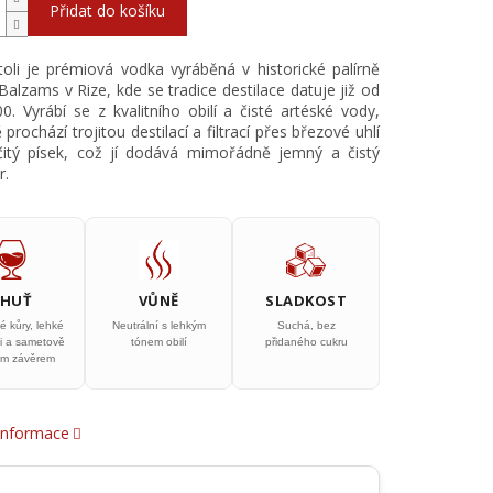
Přidat do košíku
oli je prémiová vodka vyráběná v historické palírně
 Balzams v Rize, kde se tradice destilace datuje již od
0. Vyrábí se z kvalitního obilí a čisté artéské vody,
prochází trojitou destilací a filtrací přes březové uhlí
čitý písek, což jí dodává mimořádně jemný a čistý
r.
CHUŤ
VŮNĚ
SLADKOST
é kůry, lehké
Neutrální s lehkým
Suchá, bez
ti a sametově
tónem obilí
přidaného cukru
ým závěrem
 informace