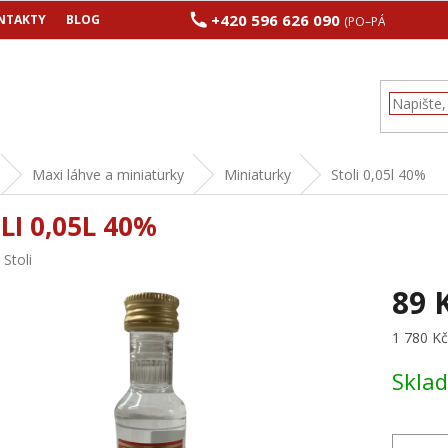
+420 596 626 090
NTAKTY
BLOG
(PO–PÁ 8:00–17:00
Maxi láhve a miniaturky
Miniaturky
Stoli 0,05l 40%
LI 0,05L 40%
:
Stoli
89 
Měrná
1 780 Kč 
cena:
Skla