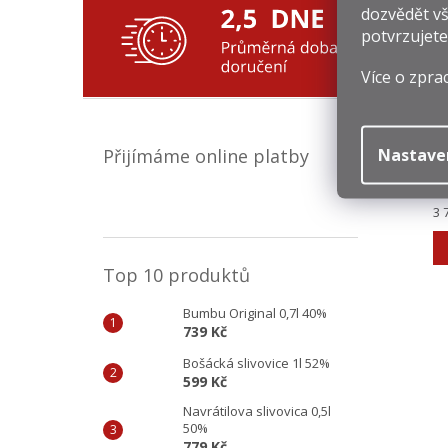
dozvědět vš
potvrzujete
Více o zpra
Nastave
Přijímáme online platby
1
Mě
3 
ce
Top 10 produktů
Bumbu Original 0,7l 40%
739 Kč
Bošácká slivovice 1l 52%
599 Kč
Navrátilova slivovica 0,5l
50%
779 Kč