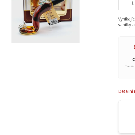
Vynikají
vanilky 
Tradič
Detailní