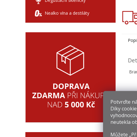
Degustační skleničky
Nealko vína a destiláty
Popi
Det
Bran
Potvrďte nám
Díky cookie
vyhodnocov
neutekla ob
Souv
Můžete „Při