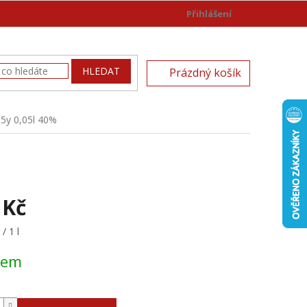
Přihlášení
)
NÁKUPNÍ
HLEDAT
Prázdný košík
KOŠÍK
 5y 0,05l 40%
 Kč
/ 1 l
dem