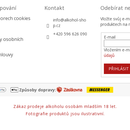
pování
Kontakt
Odebírat n
orech cookies
Vložte svůj e-
info
@
alkohol-sho
produktech na 
p.cz
+420 596 626 090
E-mail
y osobních
Vložením e-ma
mlouvy
údajů
PŘIHLÁSIT
Způsoby dopravy:
Zákaz prodeje alkoholu osobám mladším 18 let.
Fotografie produktů jsou ilustrativní.