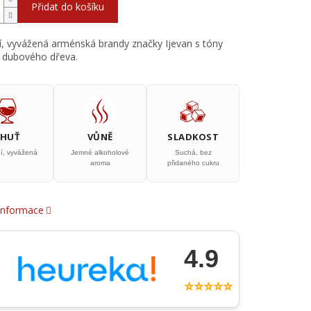
Přidat do košíku
cí, vyvážená arménská brandy značky Ijevan s tóny
a dubového dřeva.
CHUŤ
VŮNĚ
SLADKOST
ní, vyvážená
Jemné alkoholové
Suchá, bez
aroma
přidaného cukru
 informace
4.9
⭐⭐⭐⭐⭐