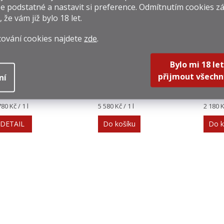
e podstatné a nastavit si preference. Odmítnutím cookies z
, že vám již
bylo 18 let
.
cování cookies najdete
zde
.
Bylo mi 18 let
Chivas Regal XV
Proshyan "Labuť"
Capi
0,05l 40%
8y 0,05l 40%
Eli
přijmout všechn
ní
89 Kč
279 Kč
109 
rná
Měrná
Měrná
780 Kč / 1 l
5 580 Kč / 1 l
2 180 Kč
na:
cena:
cena:
DETAIL
Do košíku
Do k