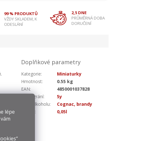
2,5 DNE
99 % PRODUKTŮ
PRŮMĚRNÁ DOBA
VŽDY SKLADEM, K
DORUČENÍ
ODESLÁNÍ
Doplňkové parametry
.
Kategorie
:
Miniaturky
Hmotnost
:
0.55 kg
EAN
:
4850001037828
Doba zrání
:
5y
Druh alkoholu
:
Cognac, brandy
e lépe
Objem
:
0,05l
y vám
cookies“