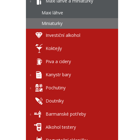
l
Maxi láhve a miniaturky
Maxi láhve
Miniaturky
Investiční alkohol
Koktejly
Piva a cidery
Kanystr bary
Pochutiny
Doutníky
Barmanské potřeby
Alkohol testery