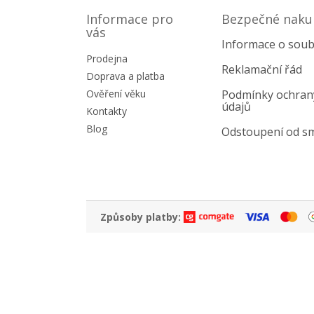
á
p
Informace pro
Bezpečné naku
a
vás
Informace o soub
t
Prodejna
í
Reklamační řád
Doprava a platba
Ověření věku
Podmínky ochran
údajů
Kontakty
Blog
Odstoupení od s
Způsoby platby: