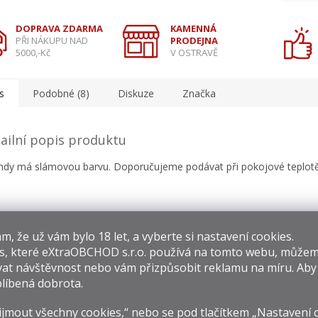
DOPRAVA ZDARMA
KAMENNÁ
PŘI NÁKUPU NAD
PRODEJNA
5000,-Kč
V OSTRAVĚ
s
Podobné (8)
Diskuze
Značka
ailní popis produktu
dy má slámovou barvu. Doporučujeme podávat při pokojové teplotě
​​, že už vám bylo 18 let, a vyberte si nastavení cookies.
s, které
eXtraOBCHOD s.r.o.
používá na tomto webu, můžem
at návštěvnost nebo vám přizpůsobit reklamu na míru. Ab
líbená dobrota.
isející produkty
jmout všechny cookies,“ nebo se pod tlačítkem „Nastavení 