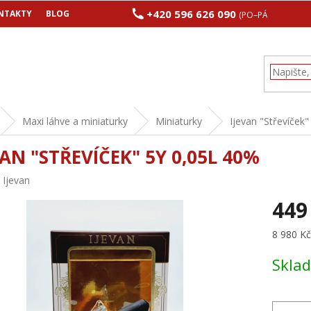
+420 596 626 090
NTAKTY
BLOG
(PO–PÁ 8:00–17:00
Maxi láhve a miniaturky
Miniaturky
Ijevan "Střevíček"
VAN "STŘEVÍČEK" 5Y 0,05L 40%
:
Ijevan
449
Měrná
8 980 Kč 
cena:
Skla