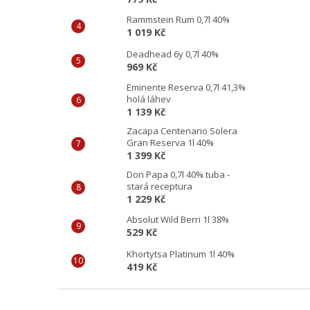
Rammstein Rum 0,7l 40%
1 019 Kč
Deadhead 6y 0,7l 40%
969 Kč
Eminente Reserva 0,7l 41,3%
holá láhev
1 139 Kč
Zacapa Centenario Solera
Gran Reserva 1l 40%
1 399 Kč
Don Papa 0,7l 40% tuba -
stará receptura
1 229 Kč
Absolut Wild Berri 1l 38%
529 Kč
Khortytsa Platinum 1l 40%
419 Kč
Z