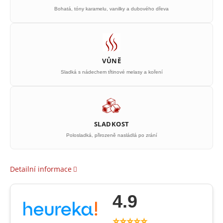
Bohatá, tóny karamelu, vanilky a dubového dřeva
VŮNĚ
Sladká s nádechem třtinové melasy a koření
SLADKOST
Polosladká, přirozeně nasládlá po zrání
Detailní informace
4.9
⭐⭐⭐⭐⭐