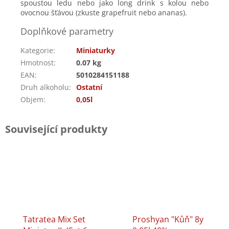
spoustou ledu nebo jako long drink s kolou nebo
ovocnou šťávou (zkuste grapefruit nebo ananas).
Doplňkové parametry
Kategorie
:
Miniaturky
Hmotnost
:
0.07 kg
EAN
:
5010284151188
Druh alkoholu
:
Ostatní
Objem
:
0,05l
Související produkty
Tatratea Mix Set
Proshyan "Kůň" 8y