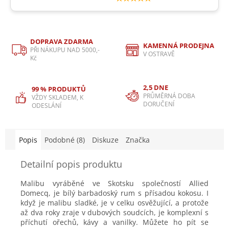
DOPRAVA ZDARMA
KAMENNÁ PRODEJNA
PŘI NÁKUPU NAD 5000,-
V OSTRAVĚ
Kč
2,5 DNE
99 % PRODUKTŮ
PRŮMĚRNÁ DOBA
VŽDY SKLADEM, K
DORUČENÍ
ODESLÁNÍ
Popis
Podobné (8)
Diskuze
Značka
Detailní popis produktu
Malibu vyráběné ve Skotsku společností Allied
Domecq, je bílý barbadoský rum s přísadou kokosu. I
když je malibu sladké, je v celku osvěžující, a protože
až dva roky zraje v dubových soudcích, je komplexní s
příchutí ořechů, kávy a vanilky. Můžete ho pít se