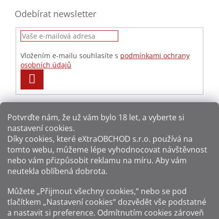
Odebírat newsletter
Vložením e-mailu souhlasíte s
podmínkami ochrany
osobních údajů
PŘIHLÁSIT
SE
Potvrďte nám​​, že už vám bylo 18 let, a vyberte si
nastavení cookies.
Způsoby platby:
Díky cookies, které
eXtraOBCHOD s.r.o.
používá na
tomto webu, můžeme lépe vyhodnocovat návštěvnost
Způsoby dopravy:
nebo vám přizpůsobit reklamu na míru. Aby vám
neutekla oblíbená dobrota.
Sledujte nás na sítích:
Můžete „Přijmout všechny cookies,“ nebo se pod
tlačítkem „Nastavení cookies“ dozvědět vše podstatné
a nastavit si preference. Odmítnutím cookies zároveň