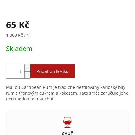
65 Kč
Měrná
1 300 Kč / 1 l
cena:
Skladem
Přidat do košíku
Malibu Carribean Rum je tradičně destilovaný karibský bílý
rum s třtinovým cukrem a kokosem. Tato směs zaručuje jeho
nenapodobitelnou chuť.
CHUŤ