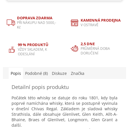
DOPRAVA ZDARMA
KAMENNÁ PRODEJNA
PŘI NÁKUPU NAD 5000,-
V OSTRAVĚ
Kč
2,5 DNE
99 % PRODUKTŮ
PRŮMĚRNÁ DOBA
VŽDY SKLADEM, K
DORUČENÍ
ODESLÁNÍ
Popis
Podobné (8)
Diskuze
Značka
Detailní popis produktu
Počátek této whisky se datuje do roku 1801, kdy byla
poprvé namíchána whisky, která se postupně vyvinula
v dnešní Chivas Regal. Základem je sladová whisky
Strathisla, dále obsahuje Glenlivet, Glen Keith, Allt-A-
Bhaine, Braes of Glenlivet, Longmorn, Glen Grant a
další.