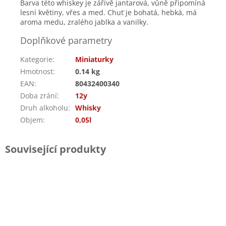
Barva této whiskey je zářivě jantarová, vůně připomíná
lesní květiny, vřes a med. Chuť je bohatá, hebká, má
aroma medu, zralého jablka a vanilky.
Doplňkové parametry
Kategorie
:
Miniaturky
Hmotnost
:
0.14 kg
EAN
:
80432400340
Doba zrání
:
12y
Druh alkoholu
:
Whisky
Objem
:
0,05l
Související produkty