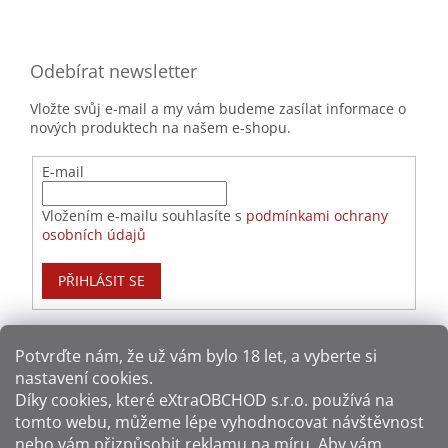
Odebírat newsletter
Vložte svůj e-mail a my vám budeme zasílat informace o
nových produktech na našem e-shopu.
E-mail
Vložením e-mailu souhlasíte s
podmínkami ochrany
osobních údajů
PŘIHLÁSIT SE
Potvrďte nám​​, že už vám bylo 18 let, a vyberte si
nastavení cookies.
Způsoby platby:
Díky cookies, které
eXtraOBCHOD s.r.o.
používá na
tomto webu, můžeme lépe vyhodnocovat návštěvnost
Způsoby dopravy:
nebo vám přizpůsobit reklamu na míru. Aby vám