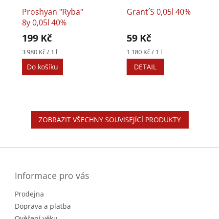
Proshyan "Ryba"
Grant´s 0,05l 40%
8y 0,05l 40%
199 Kč
59 Kč
Měrná
Měrná
3 980 Kč / 1 l
1 180 Kč / 1 l
cena:
cena:
Do košíku
DETAIL
ZOBRAZIT VŠECHNY SOUVISEJÍCÍ PRODUKTY
Z
á
p
a
Informace pro vás
t
Prodejna
í
Doprava a platba
Ověření věku