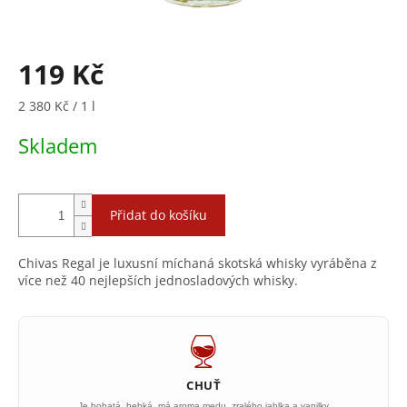
119 Kč
Měrná
2 380 Kč / 1 l
cena:
Skladem
Přidat do košíku
Chivas Regal je luxusní míchaná skotská whisky vyráběna z
více než 40 nejlepších jednosladových whisky.
CHUŤ
Je bohatá, hebká, má aroma medu, zralého jablka a vanilky