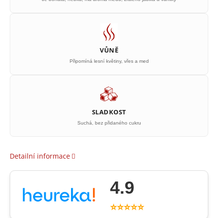
VŮNĚ
Připomíná lesní květiny, vřes a med
SLADKOST
Suchá, bez přidaného cukru
Detailní informace
4.9
⭐⭐⭐⭐⭐