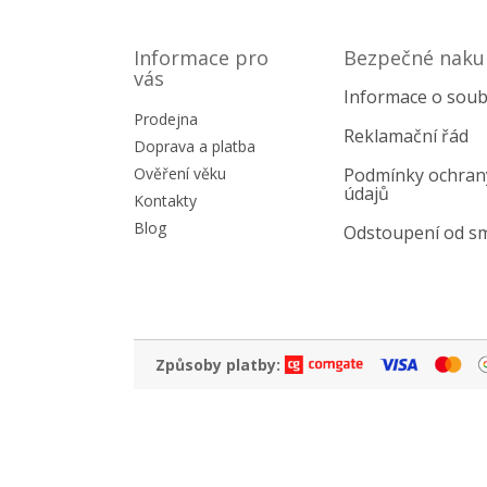
Z
á
p
Informace pro
Bezpečné naku
a
vás
Informace o soub
t
Prodejna
í
Reklamační řád
Doprava a platba
Ověření věku
Podmínky ochran
údajů
Kontakty
Blog
Odstoupení od s
Způsoby platby: