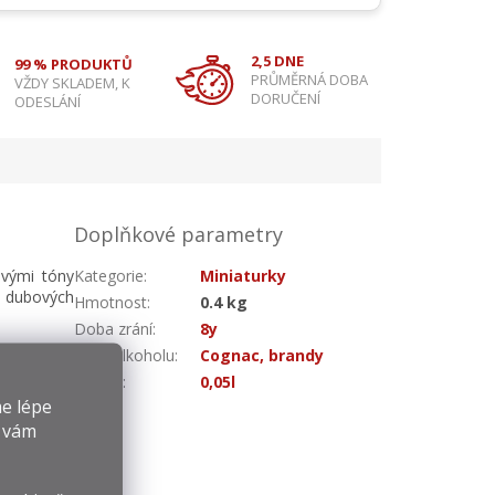
2,5 DNE
99 % PRODUKTŮ
PRŮMĚRNÁ DOBA
VŽDY SKLADEM, K
DORUČENÍ
ODESLÁNÍ
Doplňkové parametry
ovými tóny
Kategorie
:
Miniaturky
 v dubových
Hmotnost
:
0.4 kg
Doba zrání
:
8y
Druh alkoholu
:
Cognac, brandy
Objem
:
0,05l
e lépe
y vám