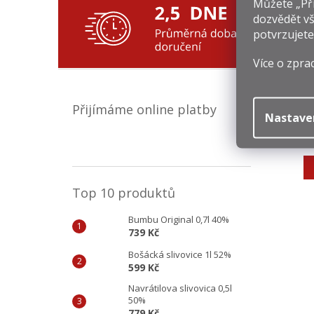
Můžete „Při
dozvědět vš
potvrzujete
Více o zpra
Přijímáme online platby
Nastave
1
Mě
3 
ce
Top 10 produktů
Bumbu Original 0,7l 40%
739 Kč
Bošácká slivovice 1l 52%
599 Kč
Navrátilova slivovica 0,5l
50%
779 Kč