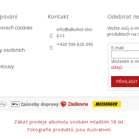
pování
Kontakt
Odebírat n
orech cookies
Vložte svůj e-
info
@
alkohol-sho
produktech na 
p.cz
+420 596 626 090
E-mail
y osobních
Vložením e-ma
mlouvy
údajů
PŘIHLÁSIT
Způsoby dopravy:
Zákaz prodeje alkoholu osobám mladším 18 let.
Fotografie produktů jsou ilustrativní.