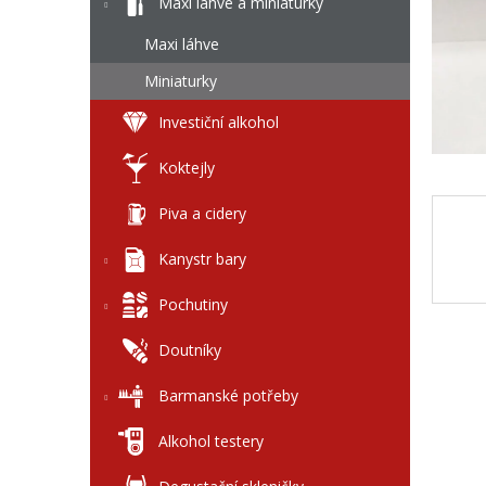
l
Maxi láhve a miniaturky
Maxi láhve
Miniaturky
Investiční alkohol
Koktejly
Piva a cidery
Kanystr bary
Pochutiny
Doutníky
Barmanské potřeby
Alkohol testery