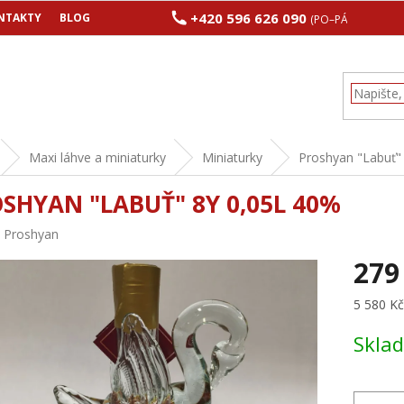
+420 596 626 090
NTAKTY
BLOG
(PO–PÁ 8:00–17:00
Maxi láhve a miniaturky
Miniaturky
Proshyan "Labuť"
SHYAN "LABUŤ" 8Y 0,05L 40%
:
Proshyan
279
Měrná
5 580 Kč 
cena:
Skla