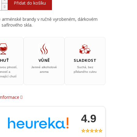
Přidat do košíku
é arménské brandy v ručně vyrobeném, dárkovém
 safírového skla.
CHUŤ
VŮNĚ
SLADKOST
svou plností,
Jemné alkoholové
Suchá, bez
mností a
aroma
přidaného cukru
rvající chutí
 informace
4.9
⭐⭐⭐⭐⭐