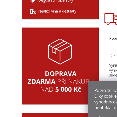
Degustační skleničky
Nealko vína a destiláty
Popi
Det
Vyni
vyni
sude
Potvrďte nám
Díky cookie
vyhodnocov
Souv
neutekla ob