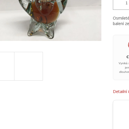
Osmilet
balení ze
Vyniká 
je
dlouhot
Detailní