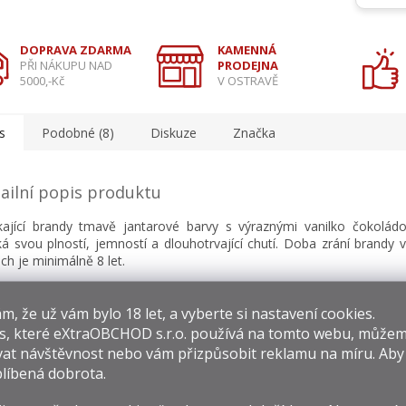
DOPRAVA ZDARMA
KAMENNÁ
PŘI NÁKUPU NAD
PRODEJNA
5000,-Kč
V OSTRAVĚ
s
Podobné (8)
Diskuze
Značka
ailní popis produktu
kající brandy tmavě jantarové barvy s výraznými vanilko čokolád
ká svou plností, jemností a dlouhotrvající chutí. Doba zrání brandy
ch je minimálně 8 let.
​​, že už vám bylo 18 let, a vyberte si nastavení cookies.
s, které
eXtraOBCHOD s.r.o.
používá na tomto webu, můžem
at návštěvnost nebo vám přizpůsobit reklamu na míru. Ab
isející produkty
líbená dobrota.