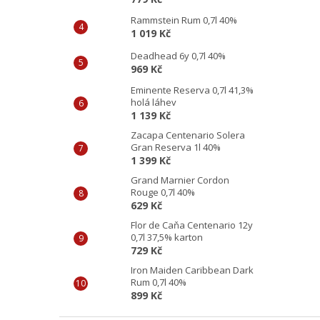
Rammstein Rum 0,7l 40%
1 019 Kč
Deadhead 6y 0,7l 40%
969 Kč
Eminente Reserva 0,7l 41,3%
holá láhev
1 139 Kč
Zacapa Centenario Solera
Gran Reserva 1l 40%
1 399 Kč
Grand Marnier Cordon
Rouge 0,7l 40%
629 Kč
Flor de Caňa Centenario 12y
0,7l 37,5% karton
729 Kč
Iron Maiden Caribbean Dark
Rum 0,7l 40%
899 Kč