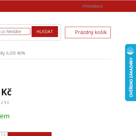
Přihlášení
)
NÁKUPNÍ
HLEDAT
Prázdný košík
KOŠÍK
 8y 0,05l 40%
 Kč
/ 1 l
dem