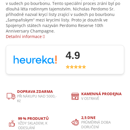
v sudech po bourbonu. Tento speciální proces zrání byl po
dlouhá léta rodinnym tajemstvím. Nicholas Perdomo Sr.
příhodně nazval krycí listy zrající v sudech po bourbonu
„šampaňskym“ mezi krycími listy. Proto je doutník ve
Spojenych státech nazyván Perdomo Reserve 10th
Anniversary Champagne.
Detailní informace
4.9
⭐⭐⭐⭐⭐
DOPRAVA ZDARMA
KAMENNÁ PRODEJNA
PŘI NÁKUPU NAD 5000,-
V OSTRAVĚ
Kč
2,5 DNE
99 % PRODUKTŮ
PRŮMĚRNÁ DOBA
VŽDY SKLADEM, K
DORUČENÍ
ODESLÁNÍ