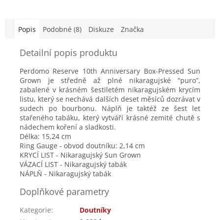
Popis
Podobné (8)
Diskuze
Značka
Detailní popis produktu
Perdomo Reserve 10th Anniversary Box-Pressed Sun
Grown je středně až plné nikaragujské “puro”,
zabalené v krásném šestiletém nikaragujském krycím
listu, který se nechává dalších deset měsíců dozrávat v
sudech po bourbonu. Náplň je taktéž ze šest let
stařeného tabáku, který vytváří krásné zemité chutě s
nádechem koření a sladkosti.
Délka: 15,24 cm
Ring
Gauge - obvod doutníku: 2,14 cm
KRYCÍ LIST - Nikaragujský Sun Grown
VÁZACÍ LIST - Nikaragujský tabák
NÁPLŇ - Nikaragujský tabák
Doplňkové parametry
Kategorie
:
Doutníky