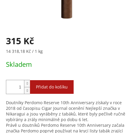
315 Kč
Měrná
14 318,18 Kč / 1 kg
cena:
Skladem
Přidat do košíku
Doutníky Perdomo Reserve 10th Anniversary získaly v roce
2018 od časopisu Cigar Journal ocenění Nejlepší značka v
Nikaragui a jsou vyráběny z tabáků, které byly pečlivě ručně
vybírány a zrály minimálně po dobu 6 let.
Právě u doutníků Perdomo Reserve 10th Anniversary začala
značka Perdomo poprvé používat na krycí listy tabák zrající