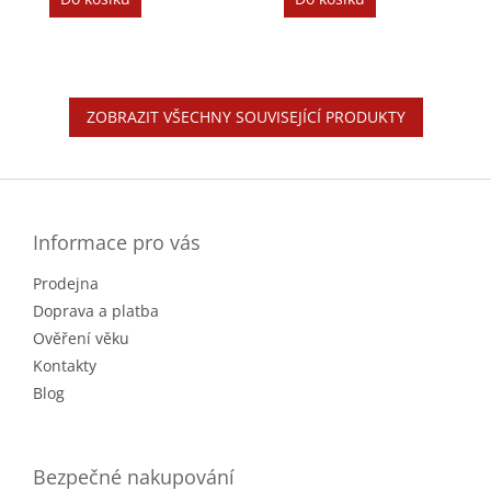
ZOBRAZIT VŠECHNY SOUVISEJÍCÍ PRODUKTY
Z
á
p
a
Informace pro vás
t
Prodejna
í
Doprava a platba
Ověření věku
Kontakty
Blog
Bezpečné nakupování