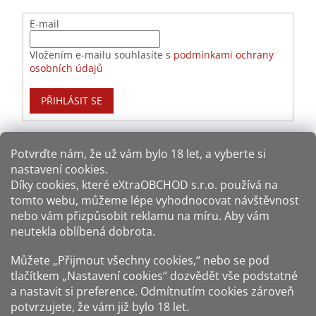
E-mail
Vložením e-mailu souhlasíte s
podmínkami ochrany
osobních údajů
PŘIHLÁSIT SE
Potvrďte nám​​, že už vám bylo 18 let, a vyberte si
nastavení cookies.
Způsoby platby:
Díky cookies, které
eXtraOBCHOD s.r.o.
používá na
tomto webu, můžeme lépe vyhodnocovat návštěvnost
Způsoby dopravy:
nebo vám přizpůsobit reklamu na míru. Aby vám
neutekla oblíbená dobrota.
Sledujte nás na sítích:
Můžete „Přijmout všechny cookies,“ nebo se pod
tlačítkem „Nastavení cookies“ dozvědět vše podstatné
a nastavit si preference. Odmítnutím cookies zároveň
potvrzujete, že vám již
bylo 18 let
.