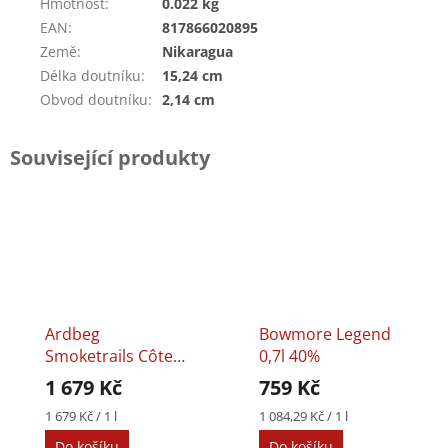
Hmotnost
:
0.022 kg
EAN
:
817866020895
Země
:
Nikaragua
Délka doutníku
:
15,24 cm
Obvod doutníku
:
2,14 cm
Související produkty
Ardbeg
Bowmore Legend
Smoketrails Côte
0,7l 40%
Rôtie Edition 1l
1 679 Kč
759 Kč
46%
Měrná
Měrná
1 679 Kč / 1 l
1 084,29 Kč / 1 l
cena:
cena:
Do košíku
Do košíku