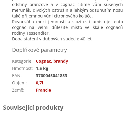
odstíny oranžové a v cognac cítíme vůní sušených
meruněk, divokých ostružin a lehkým odsunutím nosu
také příjemnou vůni citronového koláče.
Rovnováha mezi jemností a složitostí umísťuje tento
cognac na velmi důležité místo ve škále cognaců
rodiny Tessendier.
Doba staření v dubových sudech: 40 let
Doplňkové parametry
Kategorie
:
Cognac, brandy
Hmotnost
:
1.5 kg
EAN
:
3760045041853
Objem
:
0,7l
Země
:
Francie
Související produkty