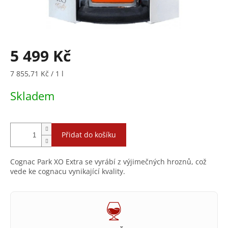
5 499 Kč
Měrná
7 855,71 Kč / 1 l
cena:
Skladem
Přidat do košíku
Cognac Park XO Extra se vyrábí z výjimečných hroznů, což
vede ke cognacu vynikající kvality.