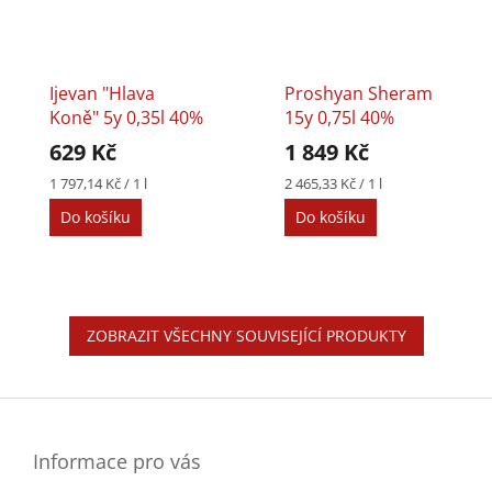
Ijevan "Hlava
Proshyan Sheram
Koně" 5y 0,35l 40%
15y 0,75l 40%
629 Kč
1 849 Kč
Měrná
Měrná
1 797,14 Kč / 1 l
2 465,33 Kč / 1 l
cena:
cena:
Do košíku
Do košíku
ZOBRAZIT VŠECHNY SOUVISEJÍCÍ PRODUKTY
Z
á
p
a
Informace pro vás
t