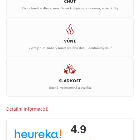
CHUŤ
Vliv dubového dřeva, mimořádně komplexní a ucelená, sušené fíky
VŮNĚ
Vyzrálý dub, bohatý buket starého dubu, doutníkový kouř
SLADKOST
Suchá, velmi jemná a vyzrálá
Detailní informace
4.9