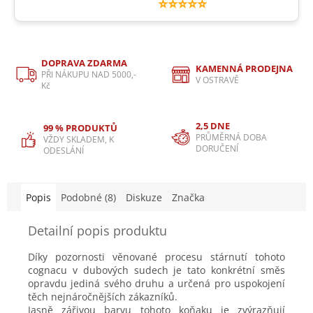
⭐⭐⭐⭐⭐
DOPRAVA ZDARMA
KAMENNÁ PRODEJNA
PŘI NÁKUPU NAD 5000,-
V OSTRAVĚ
Kč
2,5 DNE
99 % PRODUKTŮ
PRŮMĚRNÁ DOBA
VŽDY SKLADEM, K
DORUČENÍ
ODESLÁNÍ
Popis
Podobné (8)
Diskuze
Značka
Detailní popis produktu
Díky pozornosti věnované procesu stárnutí tohoto
cognacu v dubových sudech je tato konkrétní směs
opravdu jediná svého druhu a určená pro uspokojení
těch nejnáročnějších zákazníků.
Jasně zářivou barvu tohoto koňaku je zvýrazňují