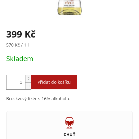
399 Kč
Měrná
570 Kč / 1 l
cena:
Skladem
Přidat do košíku
Broskvový likér s 16% alkoholu.
CHUŤ