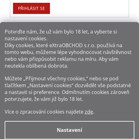
PŘIHLÁSIT SE
Potvrďte nám​​, že už vám bylo 18 let, a vyberte si
nastavení cookies.
Způsoby platby:
Díky cookies, které
eXtraOBCHOD s.r.o.
používá na
tomto webu, můžeme lépe vyhodnocovat návštěvnost
Způsoby dopravy:
nebo vám přizpůsobit reklamu na míru. Aby vám
neutekla oblíbená dobrota.
Sledujte nás na sítích:
Můžete „Přijmout všechny cookies,“ nebo se pod
tlačítkem „Nastavení cookies“ dozvědět vše podstatné
a nastavit si preference. Odmítnutím cookies zároveň
potvrzujete, že vám již
bylo 18 let
.
Zákaz prodeje alkoholu osobám mladším 18 let.
Více o zpracování cookies najdete
zde
.
Fotografie produktů jsou ilustrativní.
Nastavení