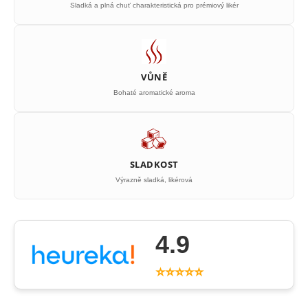
Sladká a plná chuť charakteristická pro prémiový likér
VŮNĚ
Bohaté aromatické aroma
SLADKOST
Výrazně sladká, likérová
4.9
⭐⭐⭐⭐⭐