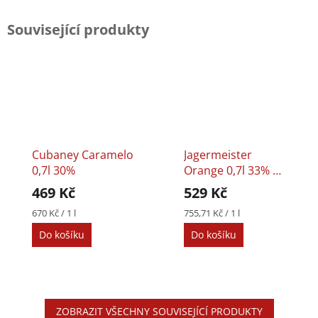
Související produkty
Cubaney Caramelo
Jagermeister
0,7l 30%
Orange 0,7l 33% +
2 Skleničky
469 Kč
529 Kč
Měrná
Měrná
670 Kč / 1 l
755,71 Kč / 1 l
cena:
cena:
Do košíku
Do košíku
ZOBRAZIT VŠECHNY SOUVISEJÍCÍ PRODUKTY