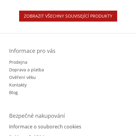
ZOBRAZIT VŠECHNY SOUVISEJÍCÍ PRODUKTY
Z
á
p
a
Informace pro vás
t
Prodejna
í
Doprava a platba
Ověření věku
Kontakty
Blog
Bezpečné nakupování
Informace o souborech cookies