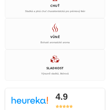
CHUŤ
Sladká a plná chuť charakteristická pro prémiový likér
VŮNĚ
Bohaté aromatické aroma
SLADKOST
Výrazně sladká, likérová
4.9
⭐⭐⭐⭐⭐