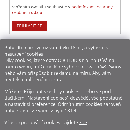
Vložením e-mailu souhlasíte s
podmínkami ochrany
osobních údajů
PŘIHLÁSIT SE
Potvrďte nám​​, že už vám bylo 18 let, a vyberte si
nastavení cookies.
Způsoby platby:
Díky cookies, které
eXtraOBCHOD s.r.o.
používá na
tomto webu, můžeme lépe vyhodnocovat návštěvnost
Způsoby dopravy:
nebo vám přizpůsobit reklamu na míru. Aby vám
neutekla oblíbená dobrota.
Sledujte nás na sítích:
Můžete „Přijmout všechny cookies,“ nebo se pod
tlačítkem „Nastavení cookies“ dozvědět vše podstatné
a nastavit si preference. Odmítnutím cookies zároveň
potvrzujete, že vám již
bylo 18 let
.
Zákaz prodeje alkoholu osobám mladším 18 let.
Více o zpracování cookies najdete
zde
.
Fotografie produktů jsou ilustrativní.