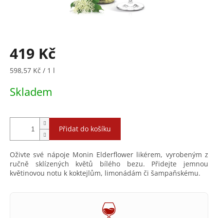
419 Kč
Měrná
598,57 Kč / 1 l
cena:
Skladem
Přidat do košíku
Oživte své nápoje Monin Elderflower likérem, vyrobeným z
ručně sklízených květů bílého bezu. Přidejte jemnou
květinovou notu k koktejlům, limonádám či šampaňskému.