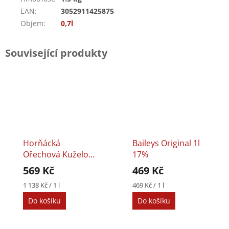
EAN
:
3052911425875
Objem
:
0,7l
Související produkty
Horňácká
Baileys Original 1l
Ořechová Kuželov
17%
0,5l 30%
569 Kč
469 Kč
Měrná
Měrná
1 138 Kč / 1 l
469 Kč / 1 l
cena:
cena:
Do košíku
Do košíku