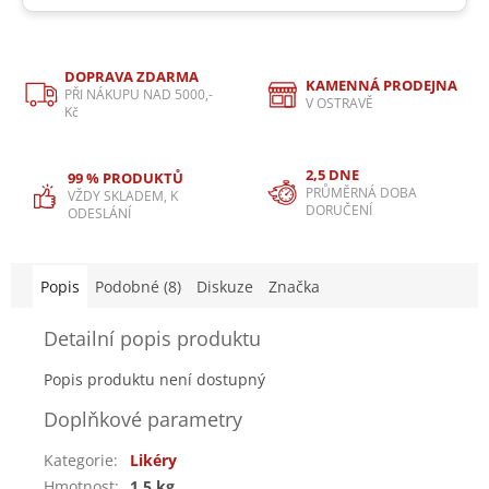
DOPRAVA ZDARMA
KAMENNÁ PRODEJNA
PŘI NÁKUPU NAD 5000,-
V OSTRAVĚ
Kč
2,5 DNE
99 % PRODUKTŮ
PRŮMĚRNÁ DOBA
VŽDY SKLADEM, K
DORUČENÍ
ODESLÁNÍ
Popis
Podobné (8)
Diskuze
Značka
Detailní popis produktu
Popis produktu není dostupný
Doplňkové parametry
Kategorie
:
Likéry
Hmotnost
:
1.5 kg