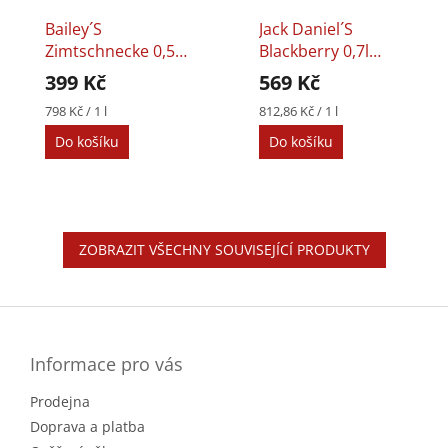
Bailey´s
Jack Daniel´s
Zimtschnecke 0,5l
Blackberry 0,7l
17%
35%
399 Kč
569 Kč
Měrná
Měrná
798 Kč / 1 l
812,86 Kč / 1 l
cena:
cena:
Do košíku
Do košíku
ZOBRAZIT VŠECHNY SOUVISEJÍCÍ PRODUKTY
Z
á
p
a
Informace pro vás
t
Prodejna
í
Doprava a platba