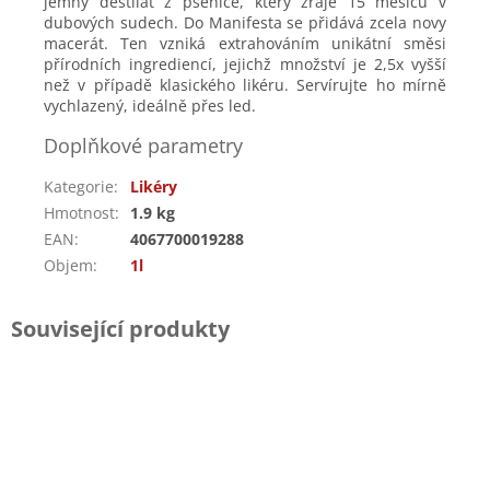
jemný destilát z pšenice, který zraje 15 měsíců v
dubových sudech. Do Manifesta se přidává zcela novy
macerát. Ten vzniká extrahováním unikátní směsi
přírodních ingrediencí, jejichž množství je 2,5x vyšší
než v případě klasického likéru. Servírujte ho mírně
vychlazený, ideálně přes led.
Doplňkové parametry
Kategorie
:
Likéry
Hmotnost
:
1.9 kg
EAN
:
4067700019288
Objem
:
1l
Související produkty