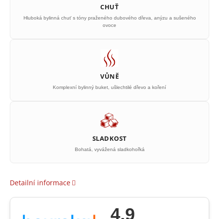
CHUŤ
Hluboká bylinná chuť s tóny praženého dubového dřeva, anýzu a sušeného
ovoce
VŮNĚ
Komplexní bylinný buket, ušlechtilé dřevo a koření
SLADKOST
Bohatá, vyvážená sladkohořká
Detailní informace
4.9