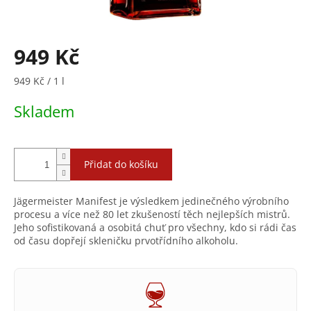
949 Kč
Měrná
949 Kč / 1 l
cena:
Skladem
Přidat do košíku
Jägermeister Manifest je výsledkem jedinečného výrobního
procesu a více než 80 let zkušeností těch nejlepších mistrů.
Jeho sofistikovaná a osobitá chuť pro všechny, kdo si rádi čas
od času dopřejí skleničku prvotřídního alkoholu.