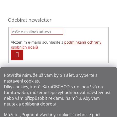
Odebírat newsletter
Vložením e-mailu souhlasíte s
podmínkami ochrany
osobních údajů
PŘIHLÁSIT
SE
Potvrďte nám​​, že už vám bylo 18 let, a vyberte si
nastavení cookies.
Způsoby platby:
Díky cookies, které
eXtraOBCHOD s.r.o.
používá na
tomto webu, můžeme lépe vyhodnocovat návštěvnost
Způsoby dopravy:
nebo vám přizpůsobit reklamu na míru. Aby vám
neutekla oblíbená dobrota.
Sledujte nás na sítích:
Můžete „Přijmout všechny cookies,“ nebo se pod