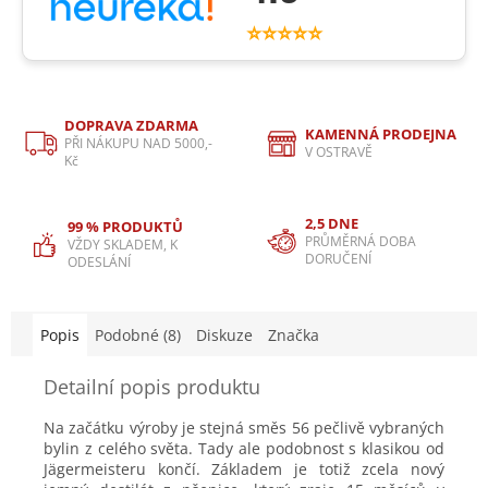
⭐⭐⭐⭐⭐
DOPRAVA ZDARMA
KAMENNÁ PRODEJNA
PŘI NÁKUPU NAD 5000,-
V OSTRAVĚ
Kč
2,5 DNE
99 % PRODUKTŮ
PRŮMĚRNÁ DOBA
VŽDY SKLADEM, K
DORUČENÍ
ODESLÁNÍ
Popis
Podobné (8)
Diskuze
Značka
Detailní popis produktu
Na začátku výroby je stejná směs 56 pečlivě vybraných
bylin z celého světa. Tady ale podobnost s klasikou od
Jägermeisteru končí. Základem je totiž zcela nový