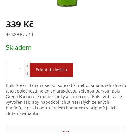
339 Kč
Měrná
484,29 Kč / 1 l
cena:
Skladem
Přidat do košíku
Bols Green Banana se odlišuje od žlutého banánového likéru
této společnosti nejen smaragdovou zelenou barvou. Bols
Green Banana je méně sladký a společnost Bols tvrdí, že je
vytvořen tak, aby napodobil chuť nezralých zelených
banánů, v protikladu k zralým banánem v případě jejich
žlutého variantu.