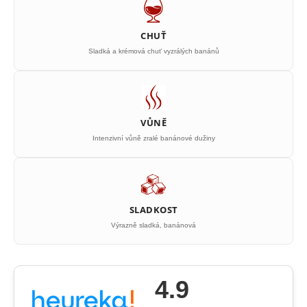
CHUŤ
Sladká a krémová chuť vyzrálých banánů
VŮNĚ
Intenzivní vůně zralé banánové dužiny
SLADKOST
Výrazně sladká, banánová
4.9