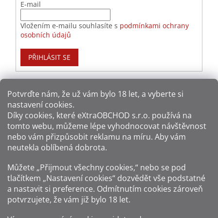
E-mail
Vložením e-mailu souhlasíte s
podmínkami ochrany
osobních údajů
PŘIHLÁSIT SE
Potvrďte nám​​, že už vám bylo 18 let, a vyberte si
nastavení cookies.
Způsoby platby:
Díky cookies, které
eXtraOBCHOD s.r.o.
používá na
tomto webu, můžeme lépe vyhodnocovat návštěvnost
Způsoby dopravy:
nebo vám přizpůsobit reklamu na míru. Aby vám
neutekla oblíbená dobrota.
Sledujte nás na sítích:
Můžete „Přijmout všechny cookies,“ nebo se pod
tlačítkem „Nastavení cookies“ dozvědět vše podstatné
a nastavit si preference. Odmítnutím cookies zároveň
potvrzujete, že vám již
bylo 18 let
.
Zákaz prodeje alkoholu osobám mladším 18 let.