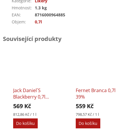
Kategorie
:
Likéry
Hmotnost
:
1.3 kg
EAN
:
8716000964885
Objem
:
0,7l
Související produkty
Jack Daniel´s
Fernet Branca 0,7l
Blackberry 0,7l
39%
35%
569 Kč
559 Kč
Měrná
Měrná
812,86 Kč / 1 l
798,57 Kč / 1 l
cena:
cena:
Do košíku
Do košíku