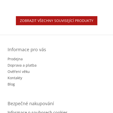
ZOBRAZIT VŠECHNY SOUVISEJÍCÍ PRODUKTY
Z
á
p
a
Informace pro vás
t
Prodejna
í
Doprava a platba
Ověření věku
Kontakty
Blog
Bezpečné nakupování
Informace o souborech cookies