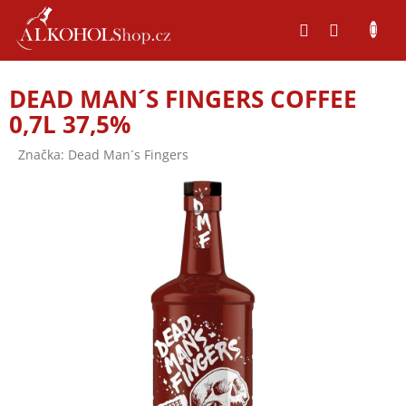
Přejít
na
obsah
DEAD MAN´S FINGERS COFFEE
0,7L 37,5%
Značka:
Dead Man´s Fingers