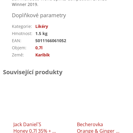
Winner 2019.
Doplňkové parametry
Kategorie
:
Likéry
Hmotnost
:
1.5 kg
EAN
:
5011166061052
Objem
:
0,7l
Země
:
Karibik
Související produkty
Jack Daniel´s
Becherovka
Honey 0,7l 35% + 2
Orange & Ginger 1l