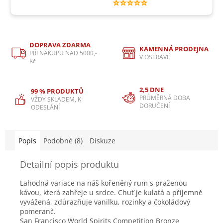
⭐⭐⭐⭐⭐
DOPRAVA ZDARMA
KAMENNÁ PRODEJNA
PŘI NÁKUPU NAD 5000,-
V OSTRAVĚ
Kč
2,5 DNE
99 % PRODUKTŮ
PRŮMĚRNÁ DOBA
VŽDY SKLADEM, K
DORUČENÍ
ODESLÁNÍ
Popis
Podobné (8)
Diskuze
Detailní popis produktu
Lahodná variace na náš kořeněný rum s praženou
kávou, která zahřeje u srdce. Chuť je kulatá a příjemně
vyvážená, zdůrazňuje vanilku, rozinky a čokoládový
pomeranč.
San Francisco World Spirits Competition Bronze