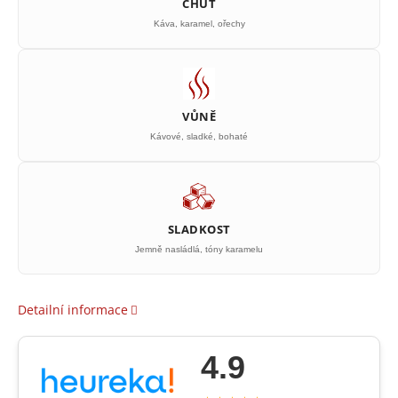
CHUŤ
Káva, karamel, ořechy
VŮNĚ
Kávové, sladké, bohaté
SLADKOST
Jemně nasládlá, tóny karamelu
Detailní informace
4.9