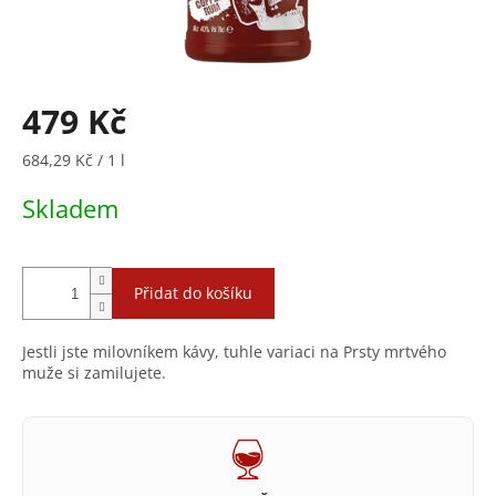
479 Kč
Měrná
684,29 Kč / 1 l
cena:
Skladem
Přidat do košíku
Jestli jste milovníkem kávy, tuhle variaci na Prsty mrtvého
muže si zamilujete.