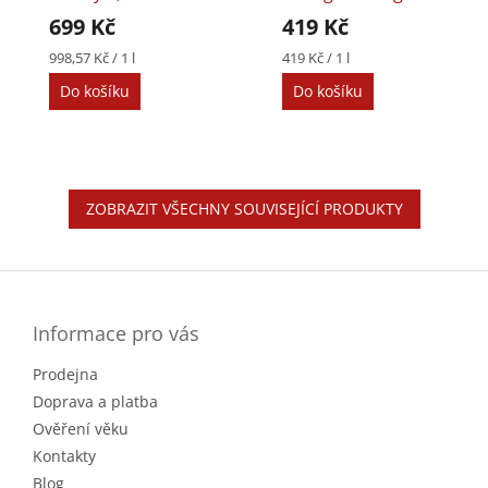
Skleničky
20%
699 Kč
419 Kč
Měrná
Měrná
998,57 Kč / 1 l
419 Kč / 1 l
cena:
cena:
Do košíku
Do košíku
ZOBRAZIT VŠECHNY SOUVISEJÍCÍ PRODUKTY
Z
á
p
a
Informace pro vás
t
Prodejna
í
Doprava a platba
Ověření věku
Kontakty
Blog