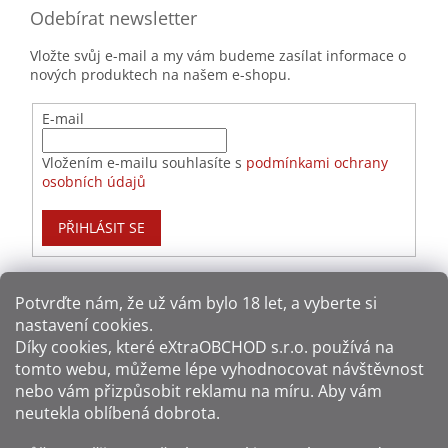
Odebírat newsletter
Vložte svůj e-mail a my vám budeme zasílat informace o
nových produktech na našem e-shopu.
E-mail
Vložením e-mailu souhlasíte s
podmínkami ochrany
osobních údajů
PŘIHLÁSIT SE
Potvrďte nám​​, že už vám bylo 18 let, a vyberte si
nastavení cookies.
Způsoby platby:
Díky cookies, které
eXtraOBCHOD s.r.o.
používá na
tomto webu, můžeme lépe vyhodnocovat návštěvnost
Způsoby dopravy:
nebo vám přizpůsobit reklamu na míru. Aby vám
neutekla oblíbená dobrota.
Sledujte nás na sítích: