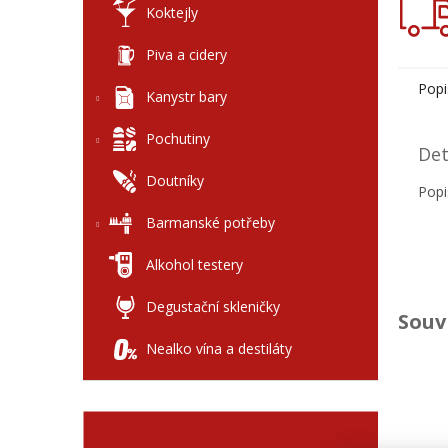
Koktejly
Piva a cidery
Popi
Kanystr bary
Pochutiny
Det
Doutníky
Popi
Barmanské potřeby
Alkohol testery
Degustační skleničky
Souv
Nealko vína a destiláty