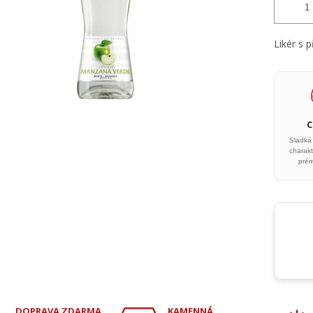
Likér s 
Sladká
charakt
prém
DOPRAVA ZDARMA
KAMENNÁ