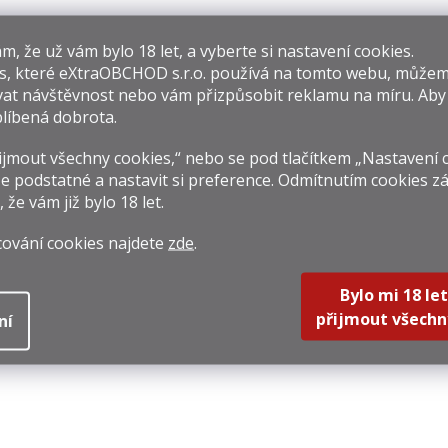
Cubaney
Anton Kaapl
Bec
​​, že už vám bylo 18 let, a vyberte si nastavení cookies.
aramelo 0,7l 30%
Pomerančový
s, které
eXtraOBCHOD s.r.o.
používá na tomto webu, můžem
Likér 0,5l 22%
69 Kč
429 Kč
269 
at návštěvnost nebo vám přizpůsobit reklamu na míru. Ab
líbená dobrota.
rná
Měrná
Měrná
0 Kč / 1 l
858 Kč / 1 l
384,29 
na:
cena:
cena:
jmout všechny cookies,“ nebo se pod tlačítkem „Nastavení 
Do košíku
Do košíku
Do k
e podstatné a nastavit si preference. Odmítnutím cookies z
, že vám již
bylo 18 let
.
cování cookies najdete
zde
.
Bylo mi 18 let
přijmout všechn
ní