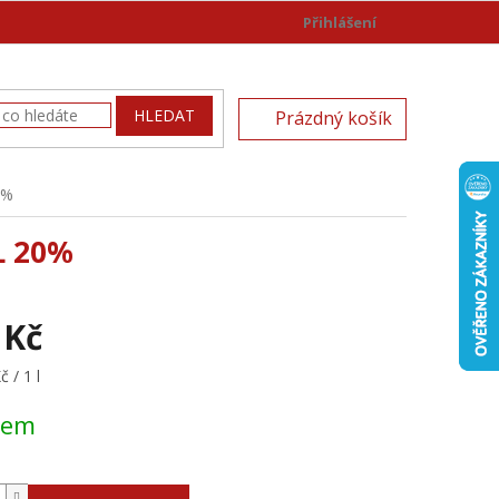
Přihlášení
)
NÁKUPNÍ
HLEDAT
Prázdný košík
KOŠÍK
0%
L 20%
 Kč
 / 1 l
dem