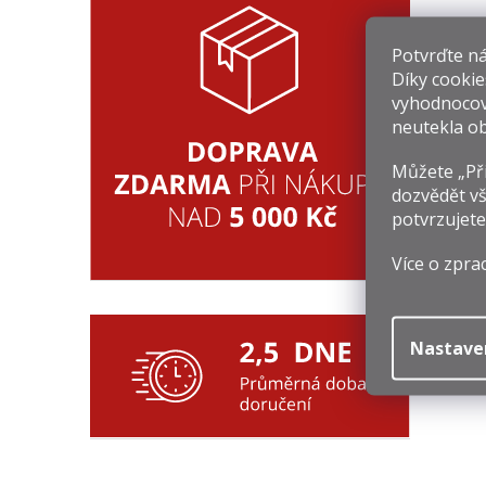
Potvrďte nám
C
Díky cookie
4
vyhodnocov
neutekla ob
Mě
67
ce
Můžete „Při
dozvědět vš
potvrzujete
Více o zpra
Nastave