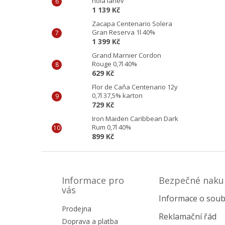
holá láhev
1 139 Kč
Zacapa Centenario Solera
Gran Reserva 1l 40%
1 399 Kč
Grand Marnier Cordon
Rouge 0,7l 40%
629 Kč
Flor de Caňa Centenario 12y
0,7l 37,5% karton
729 Kč
Iron Maiden Caribbean Dark
Rum 0,7l 40%
899 Kč
Z
á
p
Informace pro
Bezpečné naku
a
vás
Informace o soub
t
Prodejna
í
Reklamační řád
Doprava a platba