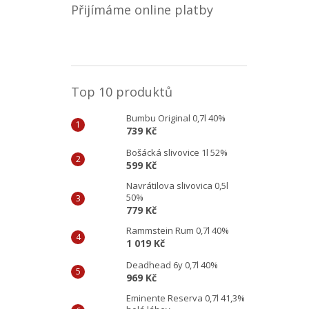
Přijímáme online platby
Top 10 produktů
Bumbu Original 0,7l 40%
739 Kč
Bošácká slivovice 1l 52%
599 Kč
Navrátilova slivovica 0,5l
50%
779 Kč
Rammstein Rum 0,7l 40%
1 019 Kč
Deadhead 6y 0,7l 40%
969 Kč
Eminente Reserva 0,7l 41,3%