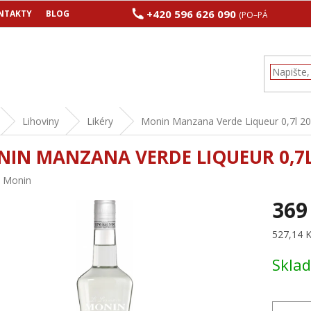
+420 596 626 090
NTAKTY
BLOG
(PO–PÁ 8:00–17:00
Lihoviny
Likéry
Monin Manzana Verde Liqueur 0,7l 2
IN MANZANA VERDE LIQUEUR 0,7
:
Monin
369
Měrná
527,14 Kč
cena:
Skla