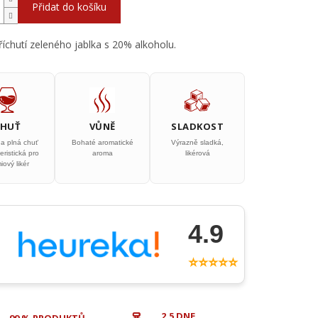
Přidat do košíku
příchutí zeleného jablka s 20% alkoholu.
CHUŤ
VŮNĚ
SLADKOST
 a plná chuť
Bohaté aromatické
Výrazně sladká,
eristická pro
aroma
likérová
iový likér
4.9
⭐⭐⭐⭐⭐
2,5 DNE