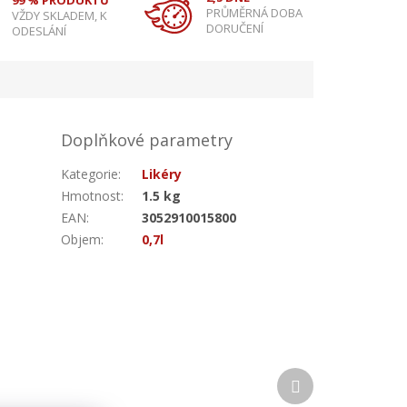
99 % PRODUKTŮ
PRŮMĚRNÁ DOBA
VŽDY SKLADEM, K
DORUČENÍ
ODESLÁNÍ
Doplňkové parametry
Kategorie
:
Likéry
Hmotnost
:
1.5 kg
EAN
:
3052910015800
Objem
:
0,7l
Další
produkt