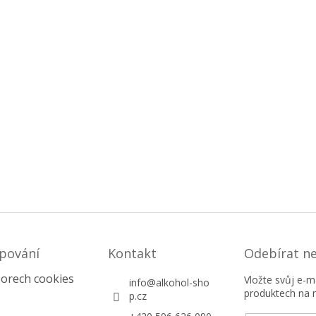
pování
Kontakt
Odebírat n
orech cookies
Vložte svůj e-
info
@
alkohol-sho
produktech na 
p.cz