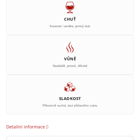
CHUŤ
Karamel, vanilka, jemný dub
VŮNĚ
Nasládlé, jemné, dřevité
SLADKOST
Přirozeně suchá, bez přidaného cukru
Detailní informace