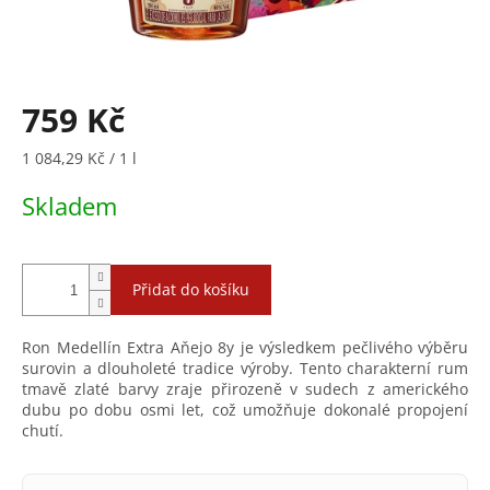
759 Kč
Měrná
1 084,29 Kč / 1 l
cena:
Skladem
Přidat do košíku
Ron Medellín Extra Aňejo 8y je výsledkem pečlivého výběru
surovin a dlouholeté tradice výroby. Tento charakterní rum
tmavě zlaté barvy zraje přirozeně v sudech z amerického
dubu po dobu osmi let, což umožňuje dokonalé propojení
chutí.