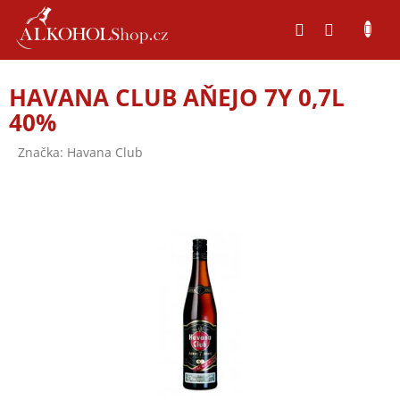
Přejít
na
obsah
HAVANA CLUB AŇEJO 7Y 0,7L
40%
Značka:
Havana Club