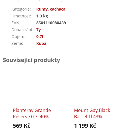
Kategorie
:
Rumy, cachaca
Hmotnost
:
1.3 kg
EAN
:
8501110080439
Doba zrání
:
7y
Objem
:
0,7l
Země
:
Kuba
Související produkty
Planteray Grande
Mount Gay Black
Réserve 0,7l 40%
Barrel 1l 43%
569 Kč
1 199 Kč