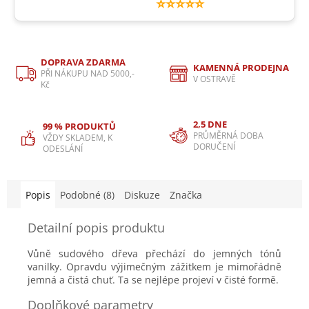
⭐⭐⭐⭐⭐
DOPRAVA ZDARMA
KAMENNÁ PRODEJNA
PŘI NÁKUPU NAD 5000,-
V OSTRAVĚ
Kč
2,5 DNE
99 % PRODUKTŮ
PRŮMĚRNÁ DOBA
VŽDY SKLADEM, K
DORUČENÍ
ODESLÁNÍ
Popis
Podobné (8)
Diskuze
Značka
Detailní popis produktu
Vůně sudového dřeva přechází do jemných tónů
vanilky. Opravdu výjimečným zážitkem je mimořádně
jemná a čistá chuť. Ta se nejlépe projeví v čisté formě.
Doplňkové parametry