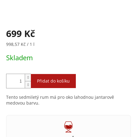
699 Kč
Měrná
998,57 Kč / 1 l
cena:
Skladem
Přidat do košíku
Tento sedmiletý rum má pro oko lahodnou jantarově
medovou barvu.