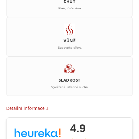
CHUŤ
Plná, Kořeněná
VŮNĚ
Sudového dřeva
SLADKOST
Vyvážená, středně suchá
Detailní informace
4.9