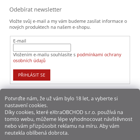
Odebírat newsletter
Vložte svůj e-mail a my vám budeme zasílat informace o
nových produktech na našem e-shopu.
E-mail
Vložením e-mailu souhlasíte s
podmínkami ochrany
osobních údajů
PŘIHLÁSIT SE
Potvrďte nám​​, že už vám bylo 18 let, a vyberte si
nastavení cookies.
Způsoby platby:
Díky cookies, které
eXtraOBCHOD s.r.o.
používá na
tomto webu, můžeme lépe vyhodnocovat návštěvnost
Způsoby dopravy:
nebo vám přizpůsobit reklamu na míru. Aby vám
neutekla oblíbená dobrota.
Sledujte nás na sítích: