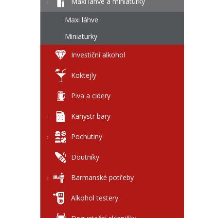
l
Maxi láhve a miniaturky
Maxi láhve
Miniaturky
Investiční alkohol
Koktejly
Piva a cidery
Kanystr bary
Pochutiny
Doutníky
Barmanské potřeby
Alkohol testery