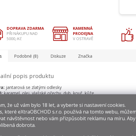
DOPRAVA ZDARMA
KAMENNÁ
PŘI NÁKUPU NAD
PRODEJNA
5000,-Kč
V OSTRAVĚ
s
Podobné (8)
Diskuze
Značka
ailní popis produktu
a:
jantarová se zlatými odlesky
ě:
karamel, olej, vlašské ořechy, dub, kouř, kůže
:
máslo, sušenky, zázvor, pečivo, bylinky, slad, cereálie, krém
​​, že už vám bylo 18 let, a vyberte si nastavení cookies.
r:
středně dlouhý, příjemný, mandle, káva, slad, citrusy, ořechy
s, které
eXtraOBCHOD s.r.o.
používá na tomto webu, můžem
at návštěvnost nebo vám přizpůsobit reklamu na míru. Ab
líbená dobrota.