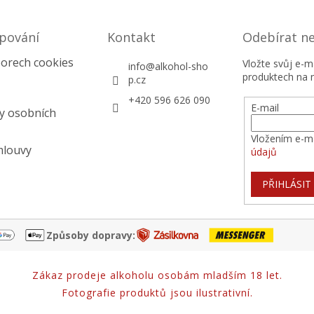
pování
Kontakt
Odebírat n
orech cookies
Vložte svůj e-
info
@
alkohol-sho
produktech na 
p.cz
+420 596 626 090
E-mail
y osobních
Vložením e-ma
mlouvy
údajů
PŘIHLÁSIT
Způsoby dopravy:
Zákaz prodeje alkoholu osobám mladším 18 let.
Fotografie produktů jsou ilustrativní.