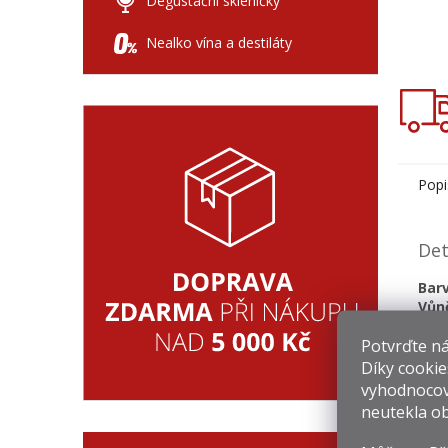
Degustační skleničky
Nealko vína a destiláty
Popi
Det
Barv
Vůn
Chuť
Potvrďte nám
Závě
Díky cookie
vyhodnocov
neutekla ob