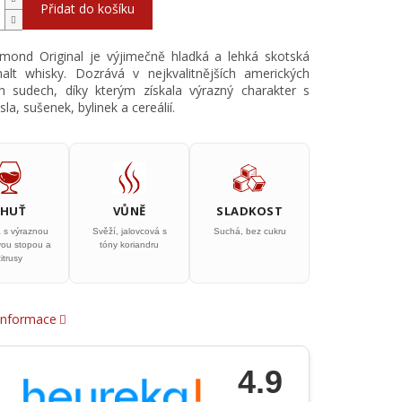
Přidat do košíku
mond Original je výjimečně hladká a lehká skotská
alt whisky. Dozrává v nejkvalitnějších amerických
h sudech, díky kterým získala výrazný charakter s
la, sušenek, bylinek a cereálií.
CHUŤ
VŮNĚ
SLADKOST
á s výraznou
Svěží, jalovcová s
Suchá, bez cukru
vou stopou a
tóny koriandru
citrusy
 informace
4.9