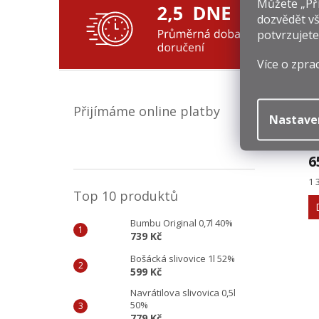
Můžete „Při
Souv
dozvědět vš
potvrzujete
Více o zpra
Přijímáme online platby
Nastave
J
6
Mě
1 
ce
Top 10 produktů
Bumbu Original 0,7l 40%
739 Kč
Bošácká slivovice 1l 52%
599 Kč
Navrátilova slivovica 0,5l
50%
779 Kč