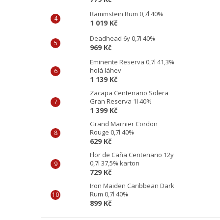
Rammstein Rum 0,7l 40%
1 019 Kč
Deadhead 6y 0,7l 40%
969 Kč
Eminente Reserva 0,7l 41,3%
holá láhev
1 139 Kč
Zacapa Centenario Solera
Gran Reserva 1l 40%
1 399 Kč
Grand Marnier Cordon
Rouge 0,7l 40%
629 Kč
Flor de Caňa Centenario 12y
0,7l 37,5% karton
729 Kč
Iron Maiden Caribbean Dark
Rum 0,7l 40%
899 Kč