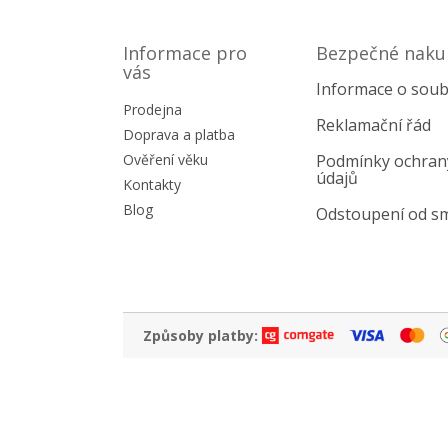
Z
á
p
Informace pro
Bezpečné naku
a
vás
Informace o soub
t
Prodejna
í
Reklamační řád
Doprava a platba
Ověření věku
Podmínky ochran
údajů
Kontakty
Blog
Odstoupení od s
Způsoby platby: