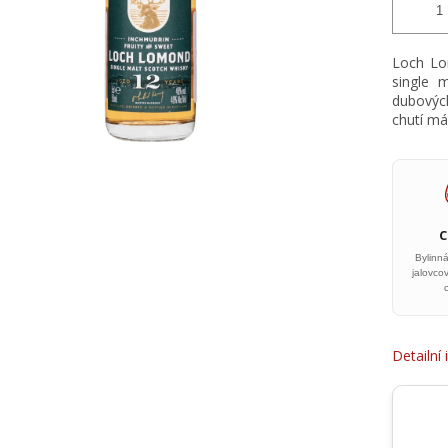
Loch Lo
single m
dubovýc
chutí más
Bylinn
jalovco
Detailní