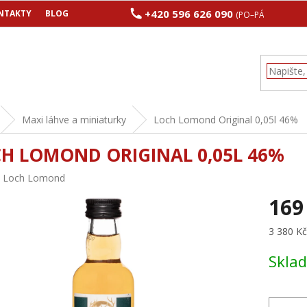
+420 596 626 090
NTAKTY
BLOG
(PO–PÁ 8:00–17:00
Maxi láhve a miniaturky
Loch Lomond Original 0,05l 46%
H LOMOND ORIGINAL 0,05L 46%
:
Loch Lomond
169
Měrná
3 380 Kč 
cena:
Skla