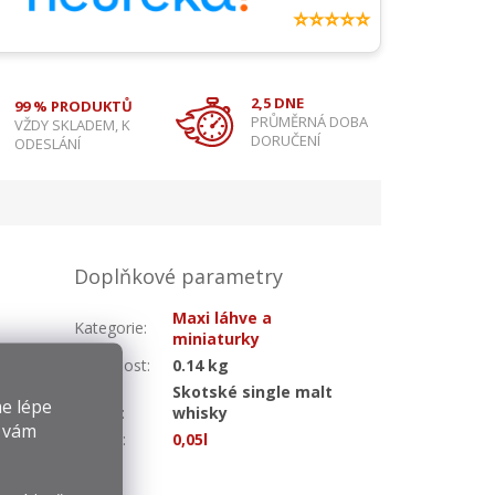
⭐⭐⭐⭐⭐
2,5 DNE
99 % PRODUKTŮ
PRŮMĚRNÁ DOBA
VŽDY SKLADEM, K
DORUČENÍ
ODESLÁNÍ
Doplňkové parametry
Maxi láhve a
Kategorie
:
miniaturky
Hmotnost
:
0.14 kg
Druh
Skotské single malt
e lépe
whisky
:
whisky
y vám
Objem
:
0,05l