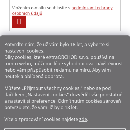
Vložením e-mailu souhlasíte s
podmínkami ochrany
osobních údajů
PŘIHLÁSIT
SE
Potvrďte nám​​, že už vám bylo 18 let, a vyberte si
nastavení cookies.
Způsoby platby:
Díky cookies, které
eXtraOBCHOD s.r.o.
používá na
tomto webu, můžeme lépe vyhodnocovat návštěvnost
Způsoby dopravy:
nebo vám přizpůsobit reklamu na míru. Aby vám
neutekla oblíbená dobrota.
Sledujte nás na sítích:
Můžete „Přijmout všechny cookies,“ nebo se pod
tlačítkem „Nastavení cookies“ dozvědět vše podstatné
a nastavit si preference. Odmítnutím cookies zároveň
potvrzujete, že vám již
bylo 18 let
.
Zákaz prodeje alkoholu osobám mladším 18 let.
Více o zpracování cookies najdete
zde
.
Fotografie produktů jsou ilustrativní.