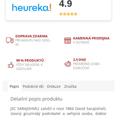
4.9
⭐⭐⭐⭐⭐
DOPRAVA ZDARMA
KAMENNÁ PRODEJNA
PŘI NÁKUPU NAD 5000,-
V OSTRAVĚ
Kč
2,5 DNE
99 % PRODUKTŮ
PRŮMĚRNÁ DOBA
VŽDY SKLADEM, K
DORUČENÍ
ODESLÁNÍ
Popis
Podobné (8)
Diskuze
Značka
Detailní popis produktu
JSC SARAJISHVILI založil v roce 1884 David Sarajishvili,
slavný gruzínský podnikatel a veřejná osoba, doktor