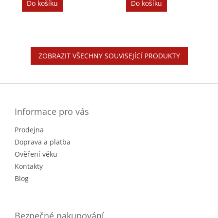
Do košíku
Do košíku
ZOBRAZIT VŠECHNY SOUVISEJÍCÍ PRODUKTY
Z
á
p
a
Informace pro vás
t
Prodejna
í
Doprava a platba
Ověření věku
Kontakty
Blog
Bezpečné nakupování