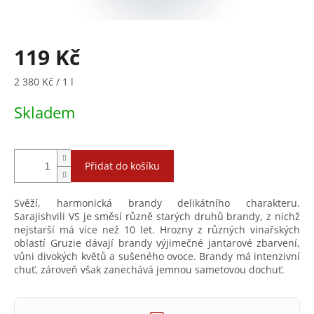
119 Kč
Měrná
2 380 Kč / 1 l
cena:
Skladem
Přidat do košíku
Svěží, harmonická brandy delikátního charakteru.
Sarajishvili VS je směsí různě starých druhů brandy, z nichž
nejstarší má více než 10 let. Hrozny z různých vinařských
oblastí Gruzie dávají brandy výjimečné jantarové zbarvení,
vůni divokých květů a sušeného ovoce. Brandy má intenzivní
chuť, zároveň však zanechává jemnou sametovou dochuť.