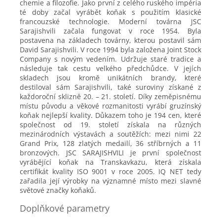
chemie a filozofie. Jako první z celého ruského impéria
té doby začal vyrábět koňak s použitím klasické
francouzské technologie. Moderní továrna JSC
Sarajishvili začala fungovat v roce 1954. Byla
postavena na základech továrny, kterou postavil sám
David Sarajishvili. V roce 1994 byla založena Joint Stock
Company s novým vedením. Udržuje staré tradice a
následuje tak cestu velkého předchůdce. V jejích
skladech jsou kromě unikátních brandy, které
destiloval sám Sarajishvili, také suroviny získané z
každoroční sklizně 20. – 21. století. Díky zeměpisnému
místu původu a věkové rozmanitosti vyrábí gruzínský
koňak nejlepší kvality. Důkazem toho je 194 cen, které
společnost od 19. století získala na různých
mezinárodních výstavách a soutěžích: mezi nimi 22
Grand Prix, 128 zlatých medailí, 36 stříbrných a 11
bronzových. JSC SARAJISHVILI je první společnost
vyrábějící koňak na Transkavkazu, která získala
certifikát kvality ISO 9001 v roce 2005. IQ NET tedy
zařadila její výrobky na významné místo mezi slavné
světové značky koňaků.
Doplňkové parametry