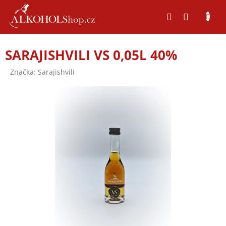
Přejít
na
obsah
SARAJISHVILI VS 0,05L 40%
Značka:
Sarajishvili