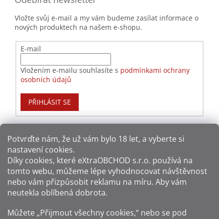
Vložte svůj e-mail a my vám budeme zasílat informace o
nových produktech na našem e-shopu.
E-mail
Vložením e-mailu souhlasíte s
podmínkami ochrany
osobních údajů
PŘIHLÁSIT SE
Potvrďte nám​​, že už vám bylo 18 let, a vyberte si
nastavení cookies.
Způsoby platby:
Díky cookies, které
eXtraOBCHOD s.r.o.
používá na
tomto webu, můžeme lépe vyhodnocovat návštěvnost
Způsoby dopravy:
nebo vám přizpůsobit reklamu na míru. Aby vám
neutekla oblíbená dobrota.
Sledujte nás na sítích:
Můžete „Přijmout všechny cookies,“ nebo se pod