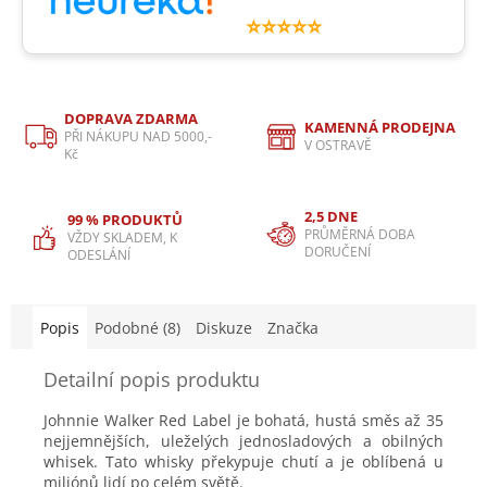
⭐⭐⭐⭐⭐
DOPRAVA ZDARMA
KAMENNÁ PRODEJNA
PŘI NÁKUPU NAD 5000,-
V OSTRAVĚ
Kč
2,5 DNE
99 % PRODUKTŮ
PRŮMĚRNÁ DOBA
VŽDY SKLADEM, K
DORUČENÍ
ODESLÁNÍ
Popis
Podobné (8)
Diskuze
Značka
Detailní popis produktu
Johnnie Walker Red Label je bohatá, hustá směs až 35
nejjemnějších, uleželých jednosladových a obilných
whisek. Tato whisky překypuje chutí a je oblíbená u
miliónů lidí po celém světě.