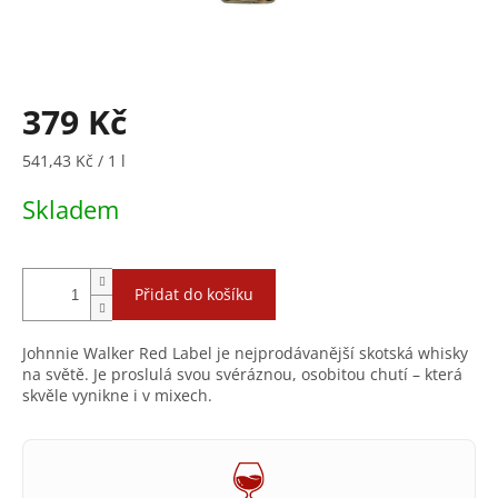
379 Kč
Měrná
541,43 Kč / 1 l
cena:
Skladem
Přidat do košíku
Johnnie Walker Red Label je nejprodávanější skotská whisky
na světě. Je proslulá svou svéráznou, osobitou chutí – která
skvěle vynikne i v mixech.