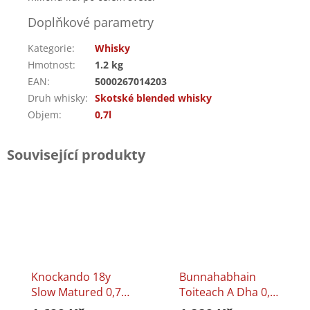
Doplňkové parametry
Kategorie
:
Whisky
Hmotnost
:
1.2 kg
EAN
:
5000267014203
Druh whisky
:
Skotské blended whisky
Objem
:
0,7l
Související produkty
Knockando 18y
Bunnahabhain
Slow Matured 0,7l
Toiteach A Dha 0,7l
43%
46,3%