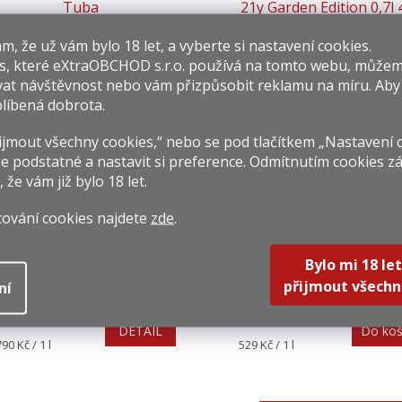
Tuba
21y Garden Edition 0,7l
69 Kč
4 349 Kč
​​, že už vám bylo 18 let, a vyberte si nastavení cookies.
Do košíku
DETA
rná
Měrná
241,43 Kč / 1 l
6 212,86 Kč / 1 l
s, které
eXtraOBCHOD s.r.o.
používá na tomto webu, můžem
na:
cena:
at návštěvnost nebo vám přizpůsobit reklamu na míru. Ab
líbená dobrota.
jmout všechny cookies,“ nebo se pod tlačítkem „Nastavení 
e podstatné a nastavit si preference. Odmítnutím cookies z
, že vám již
bylo 18 let
.
cování cookies najdete
zde
.
Bylo mi 18 let
Chivas Regal 18y 1l 40%
White Horse 1l 40%
přijmout všechn
ní
 790 Kč
529 Kč
DETAIL
Do koš
rná
Měrná
790 Kč / 1 l
529 Kč / 1 l
na:
cena: