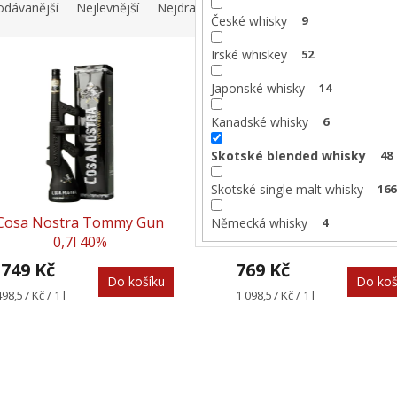
odávanější
Nejlevnější
Nejdražší
Abecedně
České whisky
9
Irské whiskey
52
Japonské whisky
14
Kanadské whisky
6
Skotské blended whisky
48
Skotské single malt whisky
166
Cosa Nostra Tommy Gun
Tanaka Blended Whisky 
Německá whisky
4
0,7l 40%
40%
 749 Kč
769 Kč
Do košíku
Do koš
rná
Měrná
498,57 Kč / 1 l
1 098,57 Kč / 1 l
na:
cena: