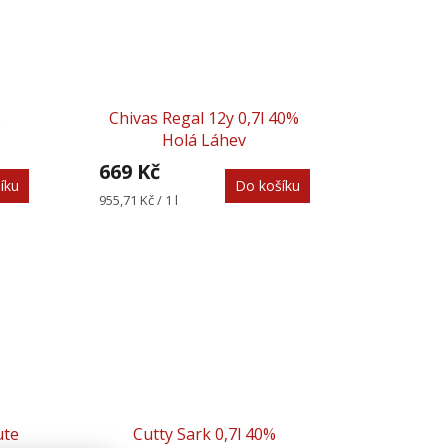
%
Chivas Regal 12y 0,7l 40%
Holá Láhev
669 Kč
íku
Do košíku
Měrná
955,71 Kč / 1 l
cena:
ute
Cutty Sark 0,7l 40%