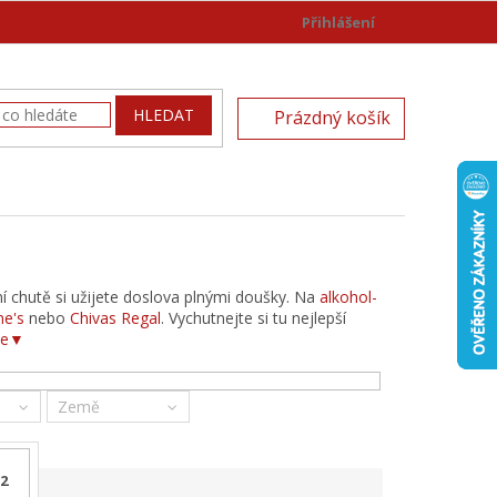
Přihlášení
)
NÁKUPNÍ
HLEDAT
Prázdný košík
KOŠÍK
í chutě si užijete doslova plnými doušky. Na
alkohol-
ne's
nebo
Chivas Regal
. Vychutnejte si tu nejlepší
ace▼
Země
52