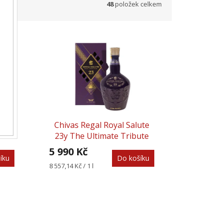
48
položek celkem
0,7l
Chivas Regal Royal Salute
23y The Ultimate Tribute
0,7l 40%
5 990 Kč
íku
Do košíku
Měrná
8 557,14 Kč / 1 l
cena: