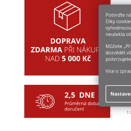
8
Potvrďte nám
Mě
1 
Díky cookie
ce
vyhodnocov
neutekla ob
Můžete „Při
dozvědět vš
potvrzujete
Více o zpra
Nastave
1
Mě
1 
ce