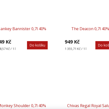
ankey Bannister 0,7l 40%
The Deacon 0,7l 40
49 Kč
949 Kč
Do košíku
Do koš
rná
Měrná
8,57 Kč / 1 l
1 355,71 Kč / 1 l
na:
cena:
onkey Shoulder 0,7l 40%
Chivas Regal Royal Sal