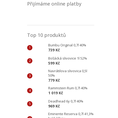
Přijímáme online platby
Top 10 produktů
Bumbu Original 0,7l 40%
739 Kč
Bošácká slivovice 1l 52%
599 Kč
Navrátilova slivovica 0,5l
50%
779 Kč
Rammstein Rum 0,7l 40%
1 019 Kč
Deadhead 6y 0,7l 40%
969 Kč
Eminente Reserva 0,7l 41,3%