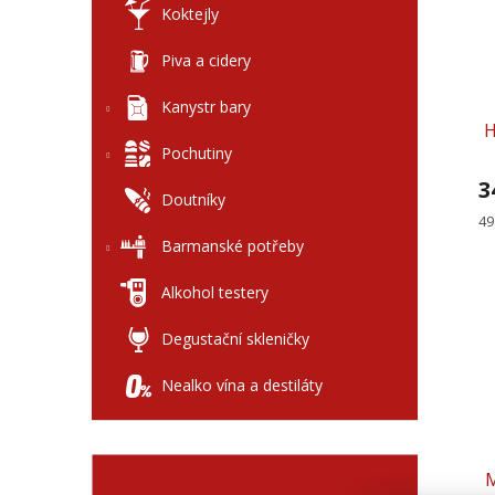
Koktejly
Piva a cidery
Kanystr bary
H
Pochutiny
3
Doutníky
Mě
49
ce
Barmanské potřeby
Alkohol testery
Degustační skleničky
Nealko vína a destiláty
M