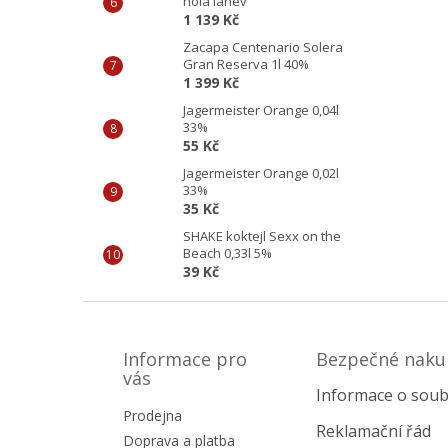
holá láhev
1 139 Kč
Zacapa Centenario Solera
Gran Reserva 1l 40%
1 399 Kč
Jagermeister Orange 0,04l
33%
55 Kč
Jagermeister Orange 0,02l
33%
35 Kč
SHAKE koktejl Sexx on the
Beach 0,33l 5%
39 Kč
Z
á
p
Informace pro
Bezpečné naku
a
vás
Informace o soub
t
Prodejna
í
Reklamační řád
Doprava a platba