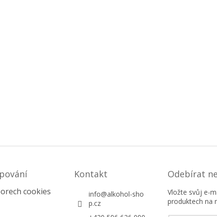
pování
Kontakt
Odebírat n
orech cookies
Vložte svůj e-
info
@
alkohol-sho
produktech na 
p.cz