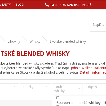
+420 596 626 090
NTAKTY
BLOG
(PO–PÁ 8:00–17:00
Lihoviny
Whisky
Skotské blended whisky
TSKÉ BLENDED WHISKY
skotskou
blended whisky skladem. Tradiční místní atmosféru a lokáln
z
si vyberete ze široké škály výrobců jako např.
Johnie Walker
,
Ballanti
d whisky
ze Skotska a další alkohol z celého světa.
Detailní inform
Značky
Druh
Objem
whisky
Bourbon a americké whiskey