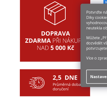
Potvrďte nám
Díky cookie
vyhodnocov
neutekla ob
Můžete „Při
1
dozvědět vš
potvrzujete
Mě
2 
ce
Více o zpra
Nastave