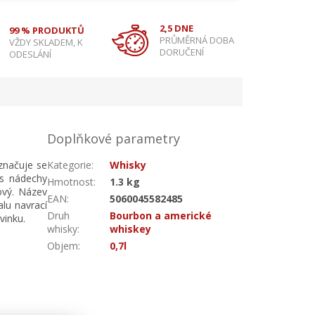
2,5 DNE
99 % PRODUKTŮ
PRŮMĚRNÁ DOBA
VŽDY SKLADEM, K
DORUČENÍ
ODESLÁNÍ
Doplňkové parametry
značuje se
Kategorie
:
Whisky
 s nádechy
Hmotnost
:
1.3 kg
ový. Název
EAN
:
5060045582485
lu navrací
Druh
Bourbon a americké
vinku.
whisky
:
whiskey
Objem
:
0,7l