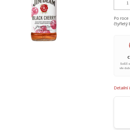
Po roce 
čtyřletý
Svěží 
vliv du
Detailní