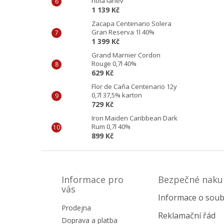
holá láhev
1 139 Kč
Zacapa Centenario Solera
Gran Reserva 1l 40%
1 399 Kč
Grand Marnier Cordon
Rouge 0,7l 40%
629 Kč
Flor de Caňa Centenario 12y
0,7l 37,5% karton
729 Kč
Iron Maiden Caribbean Dark
Rum 0,7l 40%
899 Kč
Z
á
p
Informace pro
Bezpečné naku
a
vás
Informace o soub
t
Prodejna
í
Reklamační řád
Doprava a platba