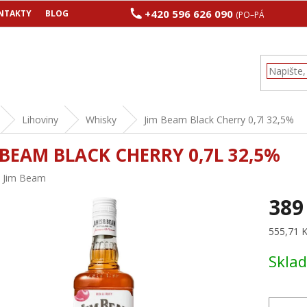
+420 596 626 090
NTAKTY
BLOG
(PO–PÁ 8:00–17:00
Lihoviny
Whisky
Jim Beam Black Cherry 0,7l 32,5%
 BEAM BLACK CHERRY 0,7L 32,5%
:
Jim Beam
389
Měrná
555,71 Kč
cena:
Skla