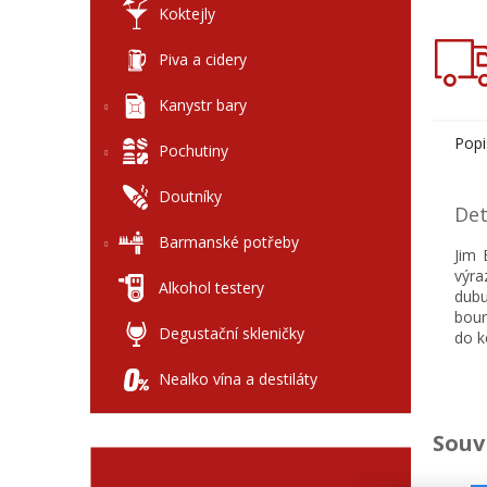
Koktejly
Piva a cidery
Kanystr bary
Popi
Pochutiny
Doutníky
Det
Barmanské potřeby
Jim 
výra
Alkohol testery
dubu
bour
Degustační skleničky
do k
Nealko vína a destiláty
Souv