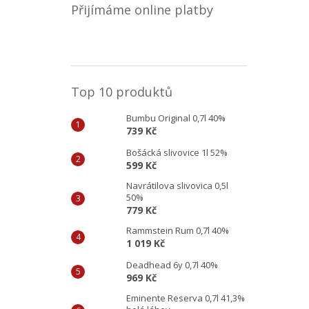
Přijímáme online platby
Top 10 produktů
Bumbu Original 0,7l 40%
739 Kč
Bošácká slivovice 1l 52%
599 Kč
Navrátilova slivovica 0,5l
50%
779 Kč
Rammstein Rum 0,7l 40%
1 019 Kč
Deadhead 6y 0,7l 40%
969 Kč
Eminente Reserva 0,7l 41,3%