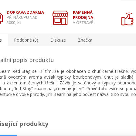
DOPRAVA ZDARMA
KAMENNÁ
PŘI NÁKUPU NAD
PRODEJNA
5000,-Kč
V OSTRAVĚ
s
Podobné (8)
Diskuze
Značka
ailní popis produktu
Beam Red Stag se liší tím, že je obohacen o chuť černé třešně. Vy
zně ovocným aroma avšak typicky bourbonovým. Chuť je sladká
 a akcentem černých třešní. Závěr je saténový a typicky bourbon
bonu „Red Stag“ znamená „červený jelen“. Právě toto zvíře se poma
entucké divoké přírody. Jim Beam na jeho počest nazval tuto svou no
isející produkty