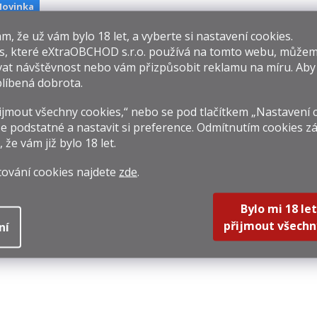
Novinka
​​, že už vám bylo 18 let, a vyberte si nastavení cookies.
s, které
eXtraOBCHOD s.r.o.
používá na tomto webu, můžem
at návštěvnost nebo vám přizpůsobit reklamu na míru. Ab
líbená dobrota.
Judas Priest
Wild Turkey Rye
Ta
Invincible Shield
0,7l 40,5%
Dist
jmout všechny cookies,“ nebo se pod tlačítkem „Nastavení 
0,7l 47%
201
 549 Kč
669 Kč
1 64
e podstatné a nastavit si preference. Odmítnutím cookies z
, že vám již
bylo 18 let
.
rná
Měrná
Měrná
212,86 Kč / 1 l
955,71 Kč / 1 l
2 355,7
na:
cena:
cena:
cování cookies najdete
zde
.
Do košíku
Do košíku
DET
Bylo mi 18 let
přijmout všechn
ní