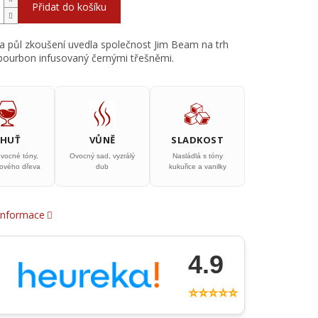
Přidat do košíku
a půl zkoušení uvedla společnost Jim Beam na trh
 bourbon infusovaný černými třešněmi.
CHUŤ
VŮNĚ
SLADKOST
ovocné tóny,
Ovocný sad, vyzrálý
Nasládlá s tóny
bového dřeva
dub
kukuřice a vanilky
 informace
4.9
⭐⭐⭐⭐⭐