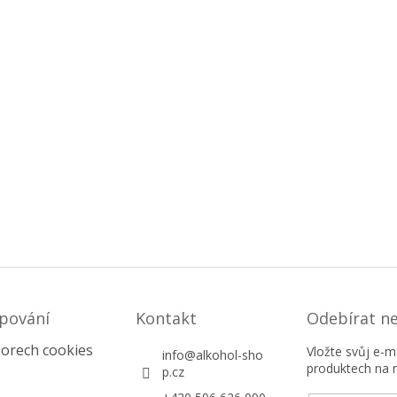
pování
Kontakt
Odebírat n
orech cookies
Vložte svůj e-
info
@
alkohol-sho
produktech na 
p.cz