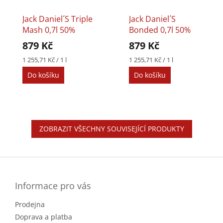
Jack Daniel´s Triple
Jack Daniel´s
Mash 0,7l 50%
Bonded 0,7l 50%
879 Kč
879 Kč
Měrná
Měrná
1 255,71 Kč / 1 l
1 255,71 Kč / 1 l
cena:
cena:
Do košíku
Do košíku
ZOBRAZIT VŠECHNY SOUVISEJÍCÍ PRODUKTY
Z
á
p
a
Informace pro vás
t
Prodejna
í
Doprava a platba