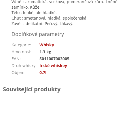
Vůně : aromatická, vosková, pomerančová kůra. Lněné
semínko. Kůže.
Tělo : lehké, ale hladké.
Chuť : smetanová, hladká, společenská.
Závěr : delikátní. Peřový. Lákavý.
Doplňkové parametry
Kategorie
:
Whisky
Hmotnost
:
1.3 kg
EAN
:
5011007003005
Druh whisky
:
Irské whiskey
Objem
:
0,7l
Související produkty