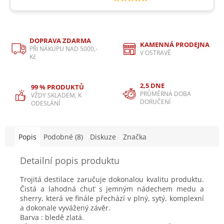
DOPRAVA ZDARMA
KAMENNÁ PRODEJNA
PŘI NÁKUPU NAD 5000,-
V OSTRAVĚ
Kč
2,5 DNE
99 % PRODUKTŮ
PRŮMĚRNÁ DOBA
VŽDY SKLADEM, K
DORUČENÍ
ODESLÁNÍ
Popis
Podobné (8)
Diskuze
Značka
Detailní popis produktu
Trojitá destilace zaručuje dokonalou kvalitu produktu.
Čistá a lahodná chuť s jemným nádechem medu a
sherry, která ve finále přechází v plný, sytý, komplexní
a dokonale vyvážený závěr.
Barva : bledě zlatá.