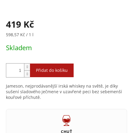
419 Kč
Měrná
598,57 Kč / 1 l
cena:
Skladem
Přidat do košíku
Jameson, nejprodávanější irská whiskey na světě, je díky
sušení sladového ječmene v uzavřené peci bez sebemenší
kouřové příchutě.
CHUŤ