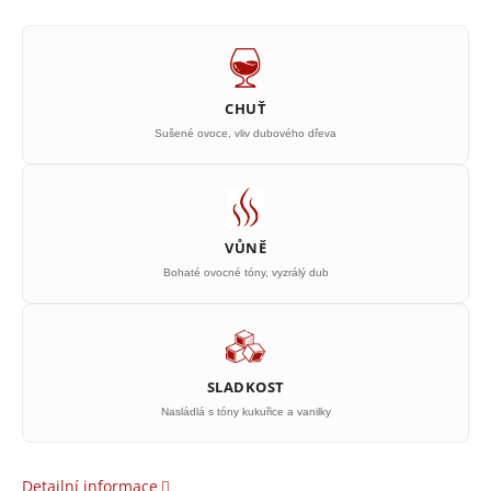
CHUŤ
Sušené ovoce, vliv dubového dřeva
VŮNĚ
Bohaté ovocné tóny, vyzrálý dub
SLADKOST
Nasládlá s tóny kukuřice a vanilky
Detailní informace