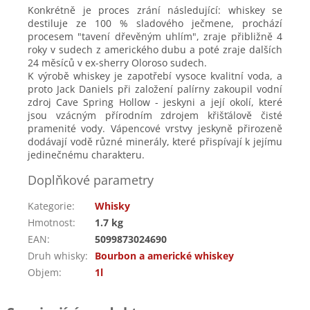
Konkrétně je proces zrání následující: whiskey se
destiluje ze 100 % sladového ječmene, prochází
procesem "tavení dřevěným uhlím", zraje přibližně 4
roky v sudech z amerického dubu a poté zraje dalších
24 měsíců v ex-sherry Oloroso sudech.
K výrobě whiskey je zapotřebí vysoce kvalitní voda, a
proto Jack Daniels při založení palírny zakoupil vodní
zdroj Cave Spring Hollow - jeskyni a její okolí, které
jsou vzácným přírodním zdrojem křišťálově čisté
pramenité vody. Vápencové vrstvy jeskyně přirozeně
dodávají vodě různé minerály, které přispívají k jejímu
jedinečnému charakteru.
Doplňkové parametry
Kategorie
:
Whisky
Hmotnost
:
1.7 kg
EAN
:
5099873024690
Druh whisky
:
Bourbon a americké whiskey
Objem
:
1l