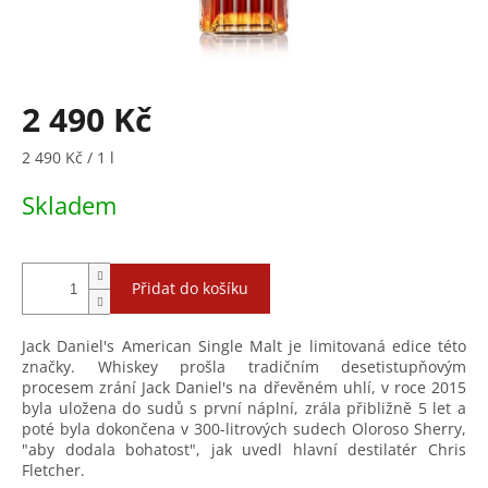
2 490 Kč
Měrná
2 490 Kč / 1 l
cena:
Skladem
Přidat do košíku
Jack Daniel's American Single Malt je limitovaná edice této
značky. Whiskey prošla tradičním desetistupňovým
procesem zrání Jack Daniel's na dřevěném uhlí, v roce 2015
byla uložena do sudů s první náplní, zrála přibližně 5 let a
poté byla dokončena v 300-litrových sudech Oloroso Sherry,
"aby dodala bohatost", jak uvedl hlavní destilatér Chris
Fletcher.