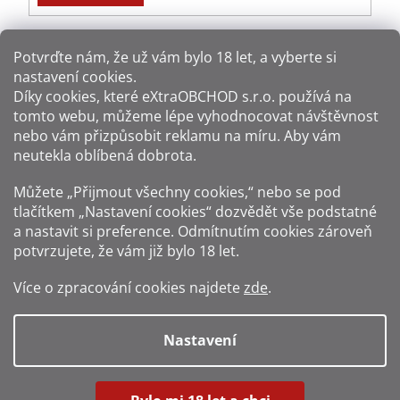
Potvrďte nám​​, že už vám bylo 18 let, a vyberte si
nastavení cookies.
Způsoby platby:
Díky cookies, které
eXtraOBCHOD s.r.o.
používá na
tomto webu, můžeme lépe vyhodnocovat návštěvnost
Způsoby dopravy:
nebo vám přizpůsobit reklamu na míru. Aby vám
neutekla oblíbená dobrota.
Sledujte nás na sítích:
Můžete „Přijmout všechny cookies,“ nebo se pod
tlačítkem „Nastavení cookies“ dozvědět vše podstatné
a nastavit si preference. Odmítnutím cookies zároveň
potvrzujete, že vám již
bylo 18 let
.
Zákaz prodeje alkoholu osobám mladším 18 let.
Více o zpracování cookies najdete
zde
.
Fotografie produktů jsou ilustrativní.
Nastavení
Vytvořil Shoptet