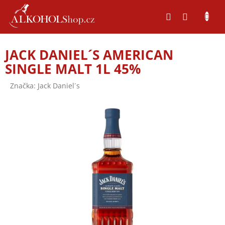
Přejít
na
obsah
JACK DANIEL´S AMERICAN
SINGLE MALT 1L 45%
Značka:
Jack Daniel´s