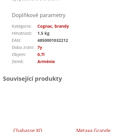
Doplňkové parametry
Kategorie
:
Cognac, brandy
Hmotnost
:
1.5 kg
EAN
:
4850001032212
Doba zrání
:
7y
Objem
:
0,7l
Země
:
Arménie
Související produkty
Chabasse XO
Metaxa Grande