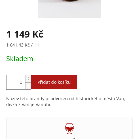
1 149 Kč
Měrná
1 641,43 Kč / 1 l
cena:
Skladem
Přidat do košíku
Název této brandy je odvozen od historického města Van,
dívka z Van je Vanuhi.