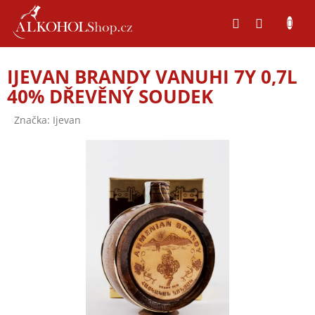
Přejít
na
obsah
IJEVAN BRANDY VANUHI 7Y 0,7L
40% DŘEVĚNÝ SOUDEK
Značka:
Ijevan