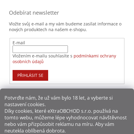
Odebírat newsletter
Vložte svůj e-mail a my vám budeme zasílat informace o
nových produktech na našem e-shopu.
E-mail
Vložením e-mailu souhlasíte s
podmínkami ochrany
osobních údajů
PŘIHLÁSIT SE
Potvrďte nám​​, že už vám bylo 18 let, a vyberte si
nastavení cookies.
Způsoby platby:
Díky cookies, které
eXtraOBCHOD s.r.o.
používá na
tomto webu, můžeme lépe vyhodnocovat návštěvnost
Způsoby dopravy:
nebo vám přizpůsobit reklamu na míru. Aby vám
neutekla oblíbená dobrota.