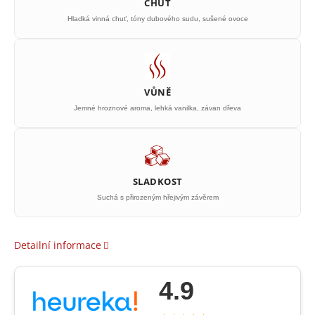
CHUŤ
Hladká vinná chuť, tóny dubového sudu, sušené ovoce
VŮNĚ
Jemné hroznové aroma, lehká vanilka, závan dřeva
SLADKOST
Suchá s přirozeným hřejivým závěrem
Detailní informace
4.9