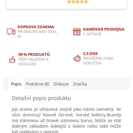
⭐⭐⭐⭐⭐
DOPRAVA ZDARMA
KAMENNÁ PRODEJNA
PŘI NÁKUPU NAD 5000,-
V OSTRAVĚ
Kč
2,5 DNE
99 % PRODUKTŮ
PRŮMĚRNÁ DOBA
VŽDY SKLADEM, K
DORUČENÍ
ODESLÁNÍ
Popis
Podobné (8)
Diskuze
Značka
Detailní popis produktu
Její aroma je uhlazené stejně jako název samotný. Ve
vůni dominují hlavně čerstvé, horské květiny.Brandy
má slámovou až tmavě slámovou barvu. Může se stát
dobrým základem koktejlů s ledem nebo také může
být podáváno s ovocem.