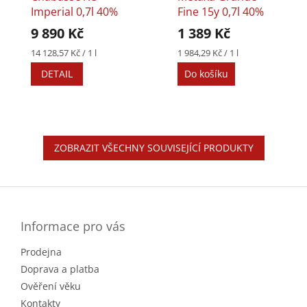
Imperial 0,7l 40%
Fine 15y 0,7l 40%
9 890 Kč
1 389 Kč
Měrná
Měrná
14 128,57 Kč / 1 l
1 984,29 Kč / 1 l
cena:
cena:
DETAIL
Do košíku
ZOBRAZIT VŠECHNY SOUVISEJÍCÍ PRODUKTY
Z
á
p
a
Informace pro vás
t
Prodejna
í
Doprava a platba
Ověření věku
Kontakty