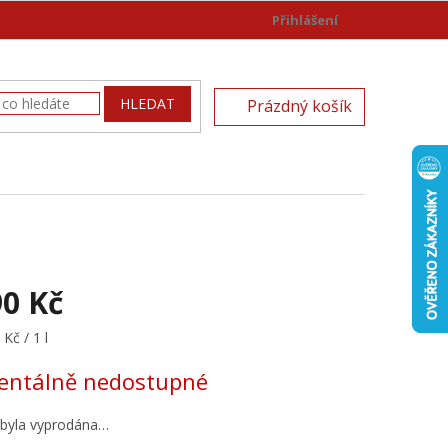
Přihlášení
)
NÁKUPNÍ
HLEDAT
Prázdný košík
KOŠÍK
90 Kč
Kč / 1 l
ntálně nedostupné
 byla vyprodána…