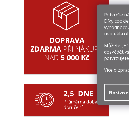
Potvrďte nám
Díky cookie
vyhodnocov
neutekla ob
Můžete „Při
3
dozvědět vš
potvrzujete
Mě
49
ce
Více o zpra
Nastave