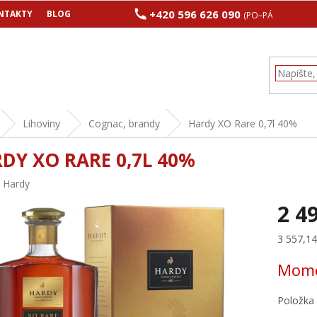
+420 596 626 090
NTAKTY
BLOG
(PO–PÁ 8:00–17:00
Lihoviny
Cognac, brandy
Hardy XO Rare 0,7l 40%
DY XO RARE 0,7L 40%
:
Hardy
2 4
Měrná
3 557,14 
cena:
Mome
Položka