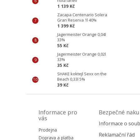
holá láhev
1 139 Kč
Zacapa Centenario Solera
Gran Reserva 1l 40%
1 399 Kč
Jagermeister Orange 0,04l
33%
55 Kč
Jagermeister Orange 0,02l
33%
35 Kč
SHAKE koktejl Sexx on the
Beach 0,33l 5%
39 Kč
Z
á
p
Informace pro
Bezpečné naku
a
vás
Informace o soub
t
Prodejna
í
Reklamační řád
Doprava a platba