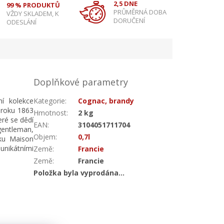
2,5 DNE
99 % PRODUKTŮ
PRŮMĚRNÁ DOBA
VŽDY SKLADEM, K
DORUČENÍ
ODESLÁNÍ
Doplňkové parametry
í kolekce
Kategorie
:
Cognac, brandy
ž roku 1863
Hmotnost
:
2 kg
eré se dědí
EAN
:
3104051711704
gentleman,
Objem
:
0,7l
čku Maison
unikátními
Země
:
Francie
Země
:
Francie
Položka byla vyprodána…