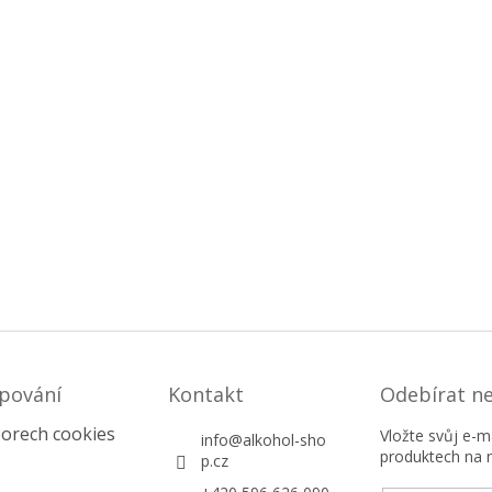
pování
Kontakt
Odebírat n
orech cookies
Vložte svůj e-
info
@
alkohol-sho
produktech na 
p.cz