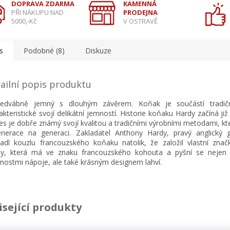
DOPRAVA ZDARMA
KAMENNÁ
PŘI NÁKUPU NAD
PRODEJNA
5000,-Kč
V OSTRAVĚ
s
Podobné (8)
Diskuze
ailní popis produktu
hedvábně jemný s dlouhým závěrem. Koňak je součástí tradičn
akteristické svojí delikátní jemností. Historie koňaku Hardy začíná ji
es je dobře známý svojí kvalitou a tradičními výrobními metodami, kt
nerace na generaci. Zakladatel Anthony Hardy, pravý anglický 
adl kouzlu francouzského koňaku natolik, že založil vlastní zna
y, která má ve znaku francouzského kohouta a pyšní se nejen 
tnostmi nápoje, ale také krásným designem lahví.
isející produkty