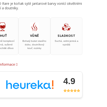
 Rare je koňak sytě jantarové barvy vonící okvětními
ží a doutníky.
CHUŤ
VŮNĚ
SLADKOST
ně komplexní
Bohatý buket starého
Suchá, velmi jemná a
ená, sušené
dubu, doutníkový
vyzrálá
lechtilé dřevo
kouř, rozinky
 informace
4.9
⭐⭐⭐⭐⭐