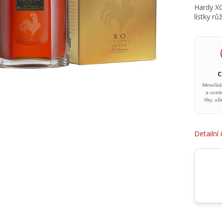
Hardy XO
lístky rů
Mimořád
a ucel
fíky, uš
Detailní