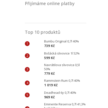
Přijímáme online platby
Top 10 produktů
Bumbu Original 0,7l 40%
739 Kč
Bošácká slivovice 1l 52%
599 Kč
Navrátilova slivovica 0,5l
50%
779 Kč
Rammstein Rum 0,7l 40%
1 019 Kč
Deadhead 6y 0,7l 40%
969 Kč
Eminente Reserva 0,7l 41,3%