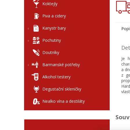
Koktejly
Piva a cidery
Kanystr bary
Popi
Pochutiny
Det
Doutníky
Je 
char
Barmanské potřeby
a dn
z ge
Alkohol testery
prop
Hard
Degustační skleničky
vlas
Nealko vína a destiláty
Souv