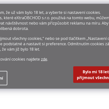
​​, že už vám bylo 18 let, a vyberte si nastavení cookies.
s, které
eXtraOBCHOD s.r.o.
používá na tomto webu, můžem
at návštěvnost nebo vám přizpůsobit reklamu na míru. Ab
líbená dobrota.
Metaxa 5* Greek
Ijevan "Hlava
Ijeva
Orange 0,7l 38%
Draka" 5y 0,35l
5y
jmout všechny cookies,“ nebo se pod tlačítkem „Nastavení 
40%
49 Kč
599 Kč
769 
e podstatné a nastavit si preference. Odmítnutím cookies z
, že vám již
bylo 18 let
.
rná
Měrná
Měrná
8,57 Kč / 1 l
1 711,43 Kč / 1 l
2 197,1
na:
cena:
cena:
Do košíku
Do košíku
Do k
cování cookies najdete
zde
.
Bylo mi 18 let
přijmout všechn
ní