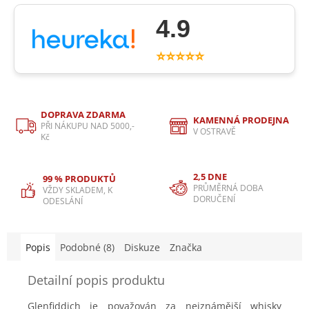
4.9
⭐⭐⭐⭐⭐
DOPRAVA ZDARMA
KAMENNÁ PRODEJNA
PŘI NÁKUPU NAD 5000,-
V OSTRAVĚ
Kč
2,5 DNE
99 % PRODUKTŮ
PRŮMĚRNÁ DOBA
VŽDY SKLADEM, K
DORUČENÍ
ODESLÁNÍ
Popis
Podobné (8)
Diskuze
Značka
Detailní popis produktu
Glenfiddich je považován za nejznámější whisky