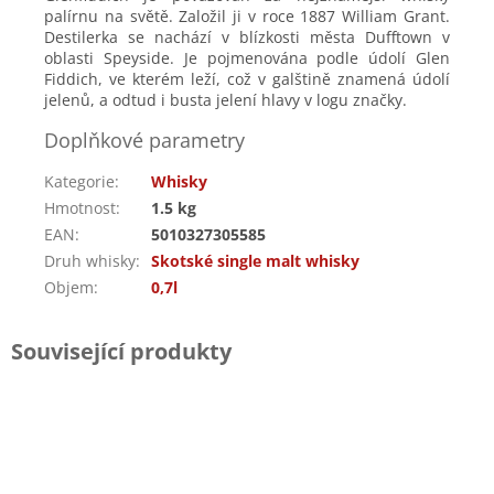
palírnu na světě. Založil ji v roce 1887 William Grant.
Destilerka se nachází v blízkosti města Dufftown v
oblasti Speyside. Je pojmenována podle údolí Glen
Fiddich, ve kterém leží, což v galštině znamená údolí
jelenů, a odtud i busta jelení hlavy v logu značky.
Doplňkové parametry
Kategorie
:
Whisky
Hmotnost
:
1.5 kg
EAN
:
5010327305585
Druh whisky
:
Skotské single malt whisky
Objem
:
0,7l
Související produkty