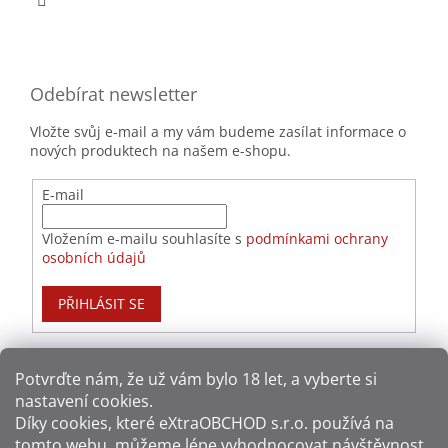
Odebírat newsletter
Vložte svůj e-mail a my vám budeme zasílat informace o
nových produktech na našem e-shopu.
E-mail
Vložením e-mailu souhlasíte s
podmínkami ochrany
osobních údajů
PŘIHLÁSIT SE
Potvrďte nám​​, že už vám bylo 18 let, a vyberte si
nastavení cookies.
Způsoby platby:
Díky cookies, které
eXtraOBCHOD s.r.o.
používá na
tomto webu, můžeme lépe vyhodnocovat návštěvnost
Způsoby dopravy: