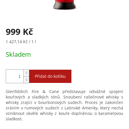
999 Kč
Měrná
1 427,14 Kč / 1 l
cena:
Skladem
Přidat do košíku
Glenfiddich Fire & Cane představuje odvážné spojení
kouřových a sladkých tónů. Snoubení rašelinové whisky s
whisky zrající v bourbonových sudech. Proces je zakončen
zráním v rumových sudech z Latinské Ameriky, který nechá
vzniknout skvělé whisky z kouře doplněnou o karamelovou
sladkost.