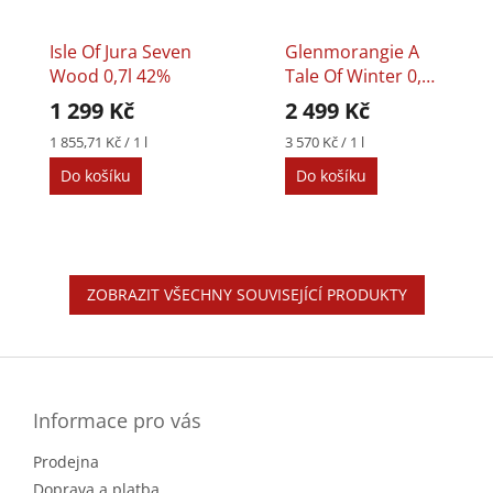
Isle Of Jura Seven
Glenmorangie A
Wood 0,7l 42%
Tale Of Winter 0,7l
46%
1 299 Kč
2 499 Kč
Měrná
Měrná
1 855,71 Kč / 1 l
3 570 Kč / 1 l
cena:
cena:
Do košíku
Do košíku
ZOBRAZIT VŠECHNY SOUVISEJÍCÍ PRODUKTY
Z
á
p
a
Informace pro vás
t
Prodejna
í
Doprava a platba