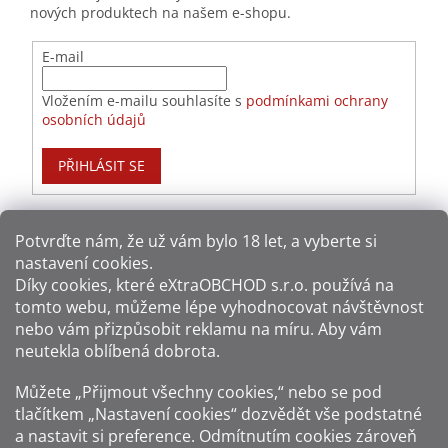
nových produktech na našem e-shopu.
E-mail
Vložením e-mailu souhlasíte s
podmínkami ochrany
osobních údajů
PŘIHLÁSIT SE
Potvrďte nám​​, že už vám bylo 18 let, a vyberte si
nastavení cookies.
Způsoby platby:
Díky cookies, které
eXtraOBCHOD s.r.o.
používá na
tomto webu, můžeme lépe vyhodnocovat návštěvnost
Způsoby dopravy:
nebo vám přizpůsobit reklamu na míru. Aby vám
neutekla oblíbená dobrota.
Sledujte nás na sítích:
Můžete „Přijmout všechny cookies,“ nebo se pod
tlačítkem „Nastavení cookies“ dozvědět vše podstatné
a nastavit si preference. Odmítnutím cookies zároveň