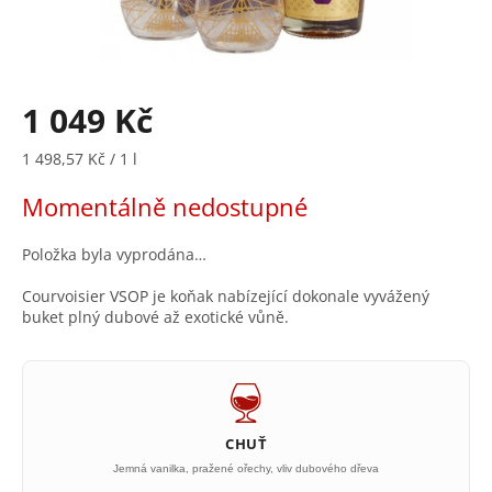
1 049 Kč
Měrná
1 498,57 Kč / 1 l
cena:
Momentálně nedostupné
Položka byla vyprodána…
Courvoisier VSOP je koňak nabízející dokonale vyvážený
buket plný dubové až exotické vůně.
CHUŤ
Jemná vanilka, pražené ořechy, vliv dubového dřeva