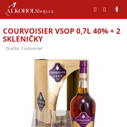
Přejít
na
obsah
COURVOISIER VSOP 0,7L 40% + 2
SKLENIČKY
Značka:
Courvoisier