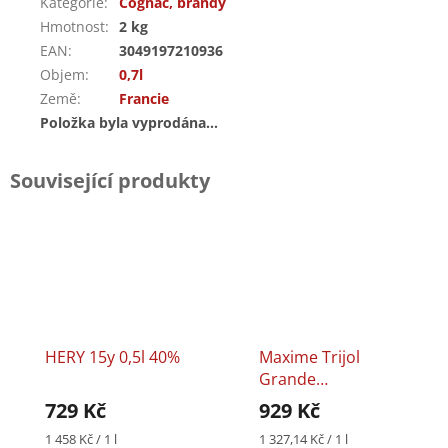
Kategorie
:
Cognac, brandy
Hmotnost
:
2 kg
EAN
:
3049197210936
Objem
:
0,7l
Země
:
Francie
Položka byla vyprodána…
Související produkty
HERY 15y 0,5l 40%
Maxime Trijol
Grande
Champagne
729 Kč
929 Kč
Elegance 0,7l 40%
Měrná
Měrná
1 458 Kč / 1 l
1 327,14 Kč / 1 l