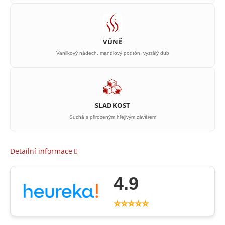
VŮNĚ
Vanilkový nádech, mandlový podtón, vyzrálý dub
SLADKOST
Suchá s přirozeným hřejivým závěrem
Detailní informace
4.9
⭐⭐⭐⭐⭐