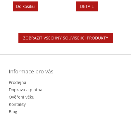
cena:
cena:
Do košíku
DETAIL
ZOBRAZIT VŠECHNY SOUVISEJÍCÍ PRODUKTY
Z
á
p
a
Informace pro vás
t
Prodejna
í
Doprava a platba
Ověření věku
Kontakty
Blog