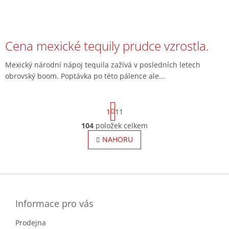
Cena mexické tequily prudce vzrostla.
Mexický národní nápoj tequila zažívá v posledních letech
obrovský boom. Poptávka po této pálence ale...
S
1
11
t
r
104
položek celkem
O
á
v
NAHORU
n
l
k
o
á
v
Z
d
á
a
á
n
c
p
í
í
a
Informace pro vás
p
t
r
Prodejna
í
v