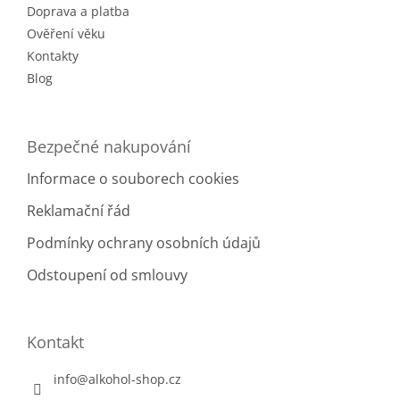
k
Doprava a platba
y
Ověření věku
v
Kontakty
ý
Blog
p
i
s
u
Bezpečné nakupování
Informace o souborech cookies
Reklamační řád
Podmínky ochrany osobních údajů
Odstoupení od smlouvy
Kontakt
info
@
alkohol-shop.cz