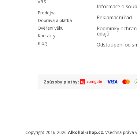
a
vás
Informace o soub
t
Prodejna
í
Reklamační řád
Doprava a platba
Ověření věku
Podmínky ochran
údajů
Kontakty
Blog
Odstoupení od s
Způsoby platby:
Copyright 2016-2026
Alkohol-shop.cz
. Všechna práva 