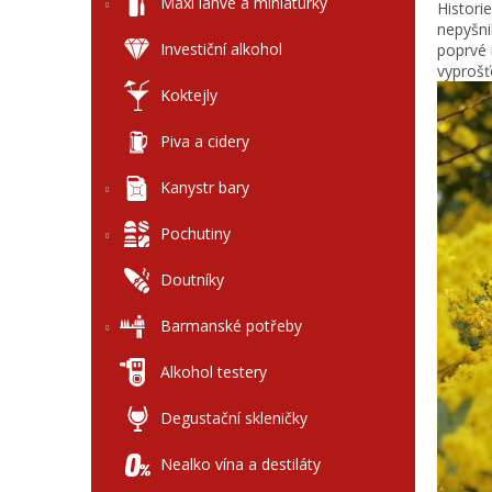
l
Maxi láhve a miniaturky
Histori
nepyšni
Investiční alkohol
poprvé n
vyprošť
Koktejly
Piva a cidery
Kanystr bary
Pochutiny
Doutníky
Barmanské potřeby
Alkohol testery
Degustační skleničky
Nealko vína a destiláty