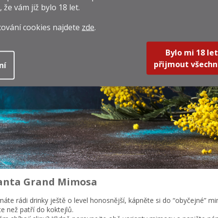
, že vám již
bylo 18 let
.
cování cookies najdete
zde
.
Bylo mi 18 let
přijmout všechn
ní
anta Grand Mimosa
áte rádi drinky ještě o level honosnější, kápněte si do “obyčejné” 
ce než patří do koktejlů.