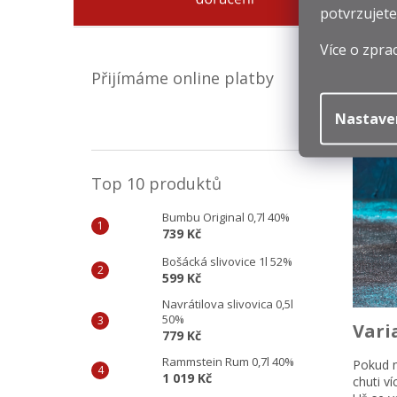
potvrzujete
Více o zpra
Přijímáme online platby
Nastave
Top 10 produktů
Bumbu Original 0,7l 40%
739 Kč
Bošácká slivovice 1l 52%
599 Kč
Navrátilova slivovica 0,5l
50%
Vari
779 Kč
Rammstein Rum 0,7l 40%
Pokud m
1 019 Kč
chuti ví