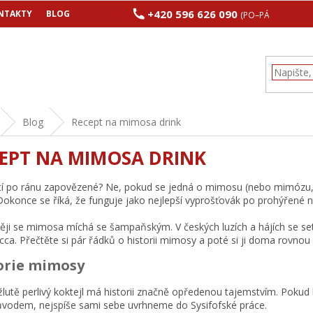
+420 596 626 090
NTAKTY
BLOG
(PO–PÁ 8:00–17:00
Blog
Recept na mimosa drink
EPT NA MIMOSA DRINK
ití po ránu zapovězené? Ne, pokud se jedná o mimosu (nebo mimózu, c
Dokonce se říká, že funguje jako nejlepší vyprošťovák po prohýřené no
ěji se mimosa míchá se šampaňským. V českých luzích a hájích se 
cca. Přečtěte si pár řádků o historii mimosy a poté si ji doma rovnou
orie mimosy
 žlutě perlivý koktejl má historii značně opředenou tajemstvím. Pokud 
ůvodem, nejspíše sami sebe uvrhneme do Sysifofské práce.