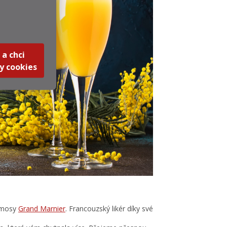
 a chci
y cookies
mimosy
Grand Marnier
. Francouzský likér díky své