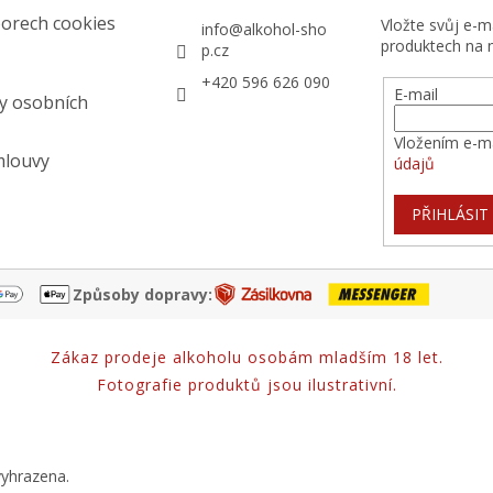
orech cookies
Vložte svůj e-
info
@
alkohol-sho
produktech na 
p.cz
+420 596 626 090
E-mail
y osobních
Vložením e-ma
mlouvy
údajů
PŘIHLÁSIT
Způsoby dopravy:
Zákaz prodeje alkoholu osobám mladším 18 let.
Fotografie produktů jsou ilustrativní.
vyhrazena.