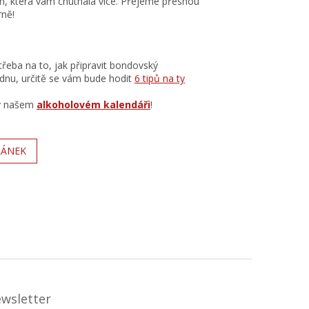
ám, která vám chutnala více. Přejeme přesnou
rně!
řeba na to, jak připravit bondovský
dnu, určitě se vám bude hodit
6 tipů na ty
 v našem
alkoholovém kalendáři
!
LÁNEK
ewsletter