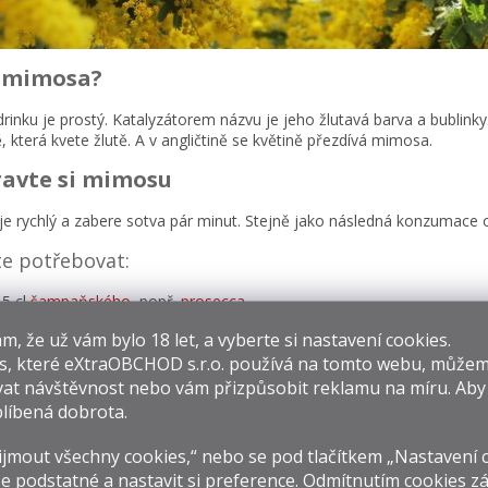
 mimosa?
rinku je prostý. Katalyzátorem názvu je jeho žlutavá barva a bublinky.
, která kvete žlutě. A v angličtině se květině přezdívá
mimosa.
ravte si mimosu
je rychlý a zabere sotva pár minut. Stejně jako následná konzumace 
e potřebovat:
,5 cl
šampaňského
, popř.
prosecca
,5 cl pomerančového džusu (event. grapefruitový džus)
​​, že už vám bylo 18 let, a vyberte si nastavení cookies.
sady vychlaďte a smíchejte ve sklenici na šampaňské. Pro ještě lep
s, které
eXtraOBCHOD s.r.o.
používá na tomto webu, můžem
deálně bez “kousků”). Máte-li chuť, ozdobte si vysokou flétnovou sk
at návštěvnost nebo vám přizpůsobit reklamu na míru. Ab
o”, bez výčitek jej nahraďte
proseccem
.
líbená dobrota.
jmout všechny cookies,“ nebo se pod tlačítkem „Nastavení 
e podstatné a nastavit si preference. Odmítnutím cookies z