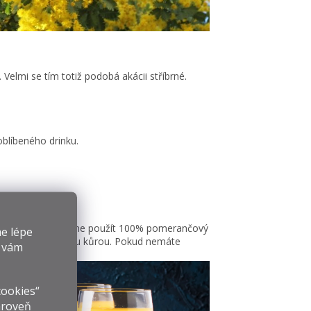
 Velmi se tím totiž podobá akácii stříbrné.
oblíbeného drinku.
ší chuť doporučujeme použít 100% pomerančový
e lépe
lenici pomerančovou kůrou. Pokud nemáte
y vám
cookies“
ároveň