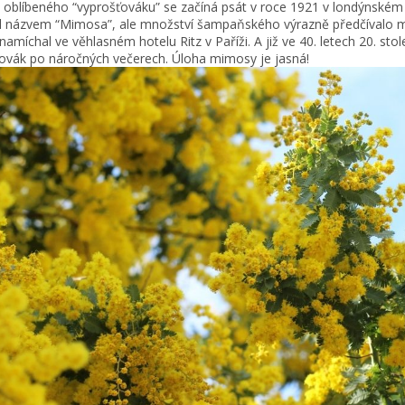
e oblíbeného “vyprošťováku” se začíná psát v roce 1921 v londýnském 
l názvem “Mimosa”, ale množství šampaňského výrazně předčívalo m
amíchal ve věhlasném hotelu Ritz v Paříži. A již ve 40. letech 20. stole
ovák po náročných večerech. Úloha mimosy je jasná!