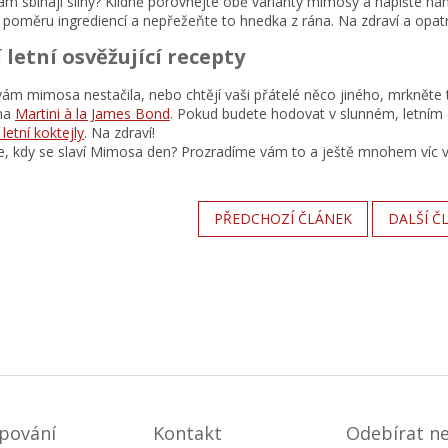
ám sbíhají sliny? Klidně porovnejte obě varianty mimosy a napište n
i poměru ingrediencí a nepřežeňte to hnedka z rána. Na zdraví a opat
 letní osvěžující recepty
ám mimosa nestačila, nebo chtějí vaši přátelé něco jiného, mrkněte t
na
Martini à la James Bond
. Pokud budete hodovat v slunném, letním 
 letní koktejly
. Na zdraví!
íte, kdy se slaví Mimosa den? Prozradíme vám to a ještě mnohem víc
PŘEDCHOZÍ ČLÁNEK
DALŠÍ Č
pování
Kontakt
Odebírat n