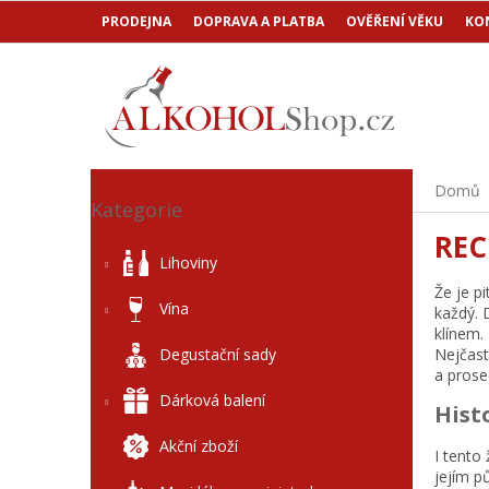
Přejít
PRODEJNA
DOPRAVA A PLATBA
OVĚŘENÍ VĚKU
KO
na
obsah
P
Přeskočit
Domů
o
Kategorie
kategorie
s
REC
t
Lihoviny
r
Že je p
a
Vína
každý. 
n
klínem.
n
Nejčast
Degustační sady
í
a prose
p
Dárková balení
Hist
a
n
Akční zboží
I tento
e
jejím p