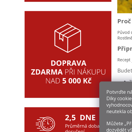
Proč
Původ d
Rostlině
Přip
Recept 
Budet
7
7
Potvrďte nám
Obě pří
Díky cookie
džus (i
vyhodnocov
“šampáň
neutekla ob
Můžete „Při
dozvědět vš