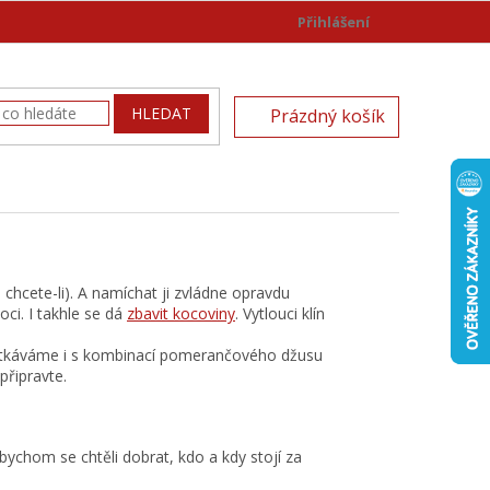
Přihlášení
)
NÁKUPNÍ
HLEDAT
Prázdný košík
KOŠÍK
hcete-li). A namíchat ji zvládne opravdu
ci. I takhle se dá
zbavit kocoviny
. Vytlouci klín
setkáváme i s kombinací pomerančového džusu
 připravte.
bychom se chtěli dobrat, kdo a kdy stojí za