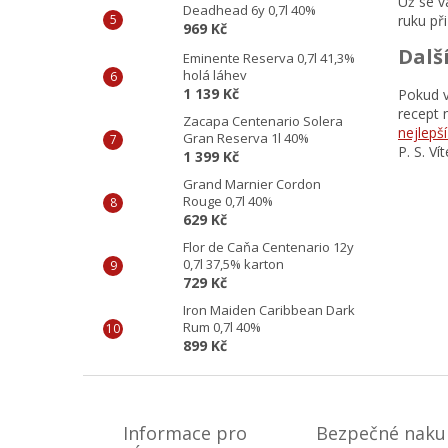
Už se v
Deadhead 6y 0,7l 40%
ruku př
969 Kč
Další
Eminente Reserva 0,7l 41,3%
holá láhev
1 139 Kč
Pokud v
recept 
Zacapa Centenario Solera
nejlepší
Gran Reserva 1l 40%
P. S. V
1 399 Kč
Grand Marnier Cordon
Rouge 0,7l 40%
629 Kč
Flor de Caňa Centenario 12y
0,7l 37,5% karton
729 Kč
Iron Maiden Caribbean Dark
Rum 0,7l 40%
899 Kč
Z
á
p
Informace pro
Bezpečné naku