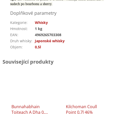
sudech po bourbonu a sherry.
Doplňkové parametry
Kategorie
:
Whisky
Hmotnost
:
1 kg
EAN
:
4969265703308
Druh whisky
:
Japonské whisky
Objem
:
0,5l
Související produkty
Bunnahabhain
Kilchoman Coull
Toiteach A Dha 0,7l
Point 0,7l 46%