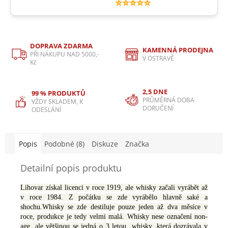
⭐⭐⭐⭐⭐
DOPRAVA ZDARMA
KAMENNÁ PRODEJNA
PŘI NÁKUPU NAD 5000,-
V OSTRAVĚ
Kč
2,5 DNE
99 % PRODUKTŮ
PRŮMĚRNÁ DOBA
VŽDY SKLADEM, K
DORUČENÍ
ODESLÁNÍ
Popis
Podobné (8)
Diskuze
Značka
Detailní popis produktu
Lihovar získal licenci v roce 1919, ale whisky začali vyrábět až
v roce 1984. Z počátku se zde vyrábělo hlavně saké a
shochu.Whisky se zde destiluje pouze jeden až dva měsíce v
roce, produkce je tedy velmi malá. Whisky nese označení non-
age, ale většinou se jedná o 3 letou whisky, která dozrávala v