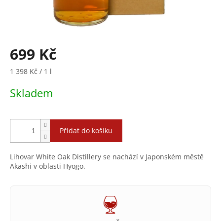
699 Kč
Měrná
1 398 Kč / 1 l
cena:
Skladem
Přidat do košíku
Lihovar White Oak Distillery se nachází v Japonském městě
Akashi v oblasti Hyogo.