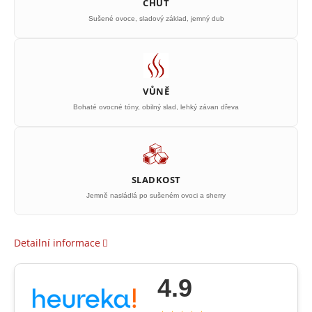
CHUŤ
Sušené ovoce, sladový základ, jemný dub
VŮNĚ
Bohaté ovocné tóny, obilný slad, lehký závan dřeva
SLADKOST
Jemně nasládlá po sušeném ovoci a sherry
Detailní informace
4.9