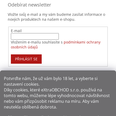
Odebírat newsletter
Vložte svůj e-mail a my vám budeme zasílat informace o
nových produktech na našem e-shopu.
E-mail
Vložením e-mailu souhlasíte s
podmínkami ochrany
osobních údajů
PŘIHLÁSIT SE
Potvrďte nám​​, že už vám bylo 18 let, a vyberte si
nastavení cookies.
Způsoby platby:
Díky cookies, které
eXtraOBCHOD s.r.o.
používá na
tomto webu, můžeme lépe vyhodnocovat návštěvnost
Způsoby dopravy:
nebo vám přizpůsobit reklamu na míru. Aby vám
neutekla oblíbená dobrota.
Sledujte nás na sítích: