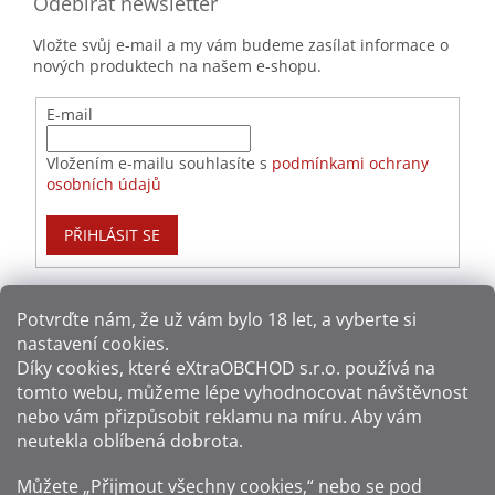
Odebírat newsletter
Vložte svůj e-mail a my vám budeme zasílat informace o
nových produktech na našem e-shopu.
E-mail
Vložením e-mailu souhlasíte s
podmínkami ochrany
osobních údajů
PŘIHLÁSIT SE
Potvrďte nám​​, že už vám bylo 18 let, a vyberte si
nastavení cookies.
Způsoby platby:
Díky cookies, které
eXtraOBCHOD s.r.o.
používá na
tomto webu, můžeme lépe vyhodnocovat návštěvnost
Způsoby dopravy:
nebo vám přizpůsobit reklamu na míru. Aby vám
neutekla oblíbená dobrota.
Sledujte nás na sítích:
Můžete „Přijmout všechny cookies,“ nebo se pod