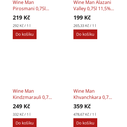
Wine Man
Wine Man Alazani
Pirosmani 0,75l
Valley 0,75l 11,5%
11,5% Semi Dry
Semi Sweet White
219 Kč
199 Kč
Red Wine
Wine
Měrná
Měrná
292 Kč / 1 l
265,33 Kč / 1 l
cena:
cena:
Do košíku
Do košíku
Wine Man
Wine Man
Kindzmarauli 0,75l
Khvanchkara 0,75l
11,5% Semi Sweet
12% Semi Sweet
249 Kč
359 Kč
Red Wine
Red Wine
Měrná
Měrná
332 Kč / 1 l
478,67 Kč / 1 l
cena:
cena:
Do košíku
Do košíku