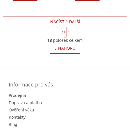
NAČÍST 1 DALŠÍ
S
1
2
t
O
r
13
položek celkem
v
á
l
NAHORU
n
á
k
o
d
v
Z
a
á
c
á
n
í
p
í
p
a
Informace pro vás
r
t
v
Prodejna
í
k
Doprava a platba
y
v
Ověření věku
ý
Kontakty
p
Blog
i