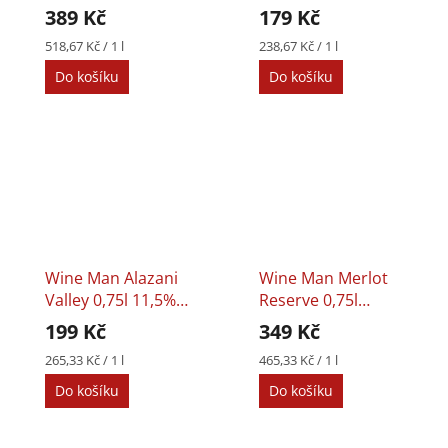
Dry Red Wine
11,5% Semi Dry
389 Kč
179 Kč
White Wine
Měrná
Měrná
518,67 Kč / 1 l
238,67 Kč / 1 l
cena:
cena:
Do košíku
Do košíku
Wine Man Alazani
Wine Man Merlot
Valley 0,75l 11,5%
Reserve 0,75l
Semi Sweet Red
13,5% Dry Red
199 Kč
349 Kč
Wine
Wine
Měrná
Měrná
265,33 Kč / 1 l
465,33 Kč / 1 l
cena:
cena:
Do košíku
Do košíku