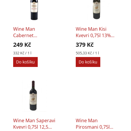
p
p
i
r
s
o
p
d
r
u
Wine Man
Wine Man Kisi
o
k
Cabernet
Kvevri 0,75l 13%
d
t
Sauvignon 0,75l
Dry White Wine
249 Kč
379 Kč
u
ů
13% Dry Red Wine
k
Měrná
Měrná
332 Kč / 1 l
505,33 Kč / 1 l
cena:
cena:
t
Do košíku
Do košíku
ů
Wine Man Saperavi
Wine Man
Kvevri 0,75l 12,5%
Pirosmani 0,75l