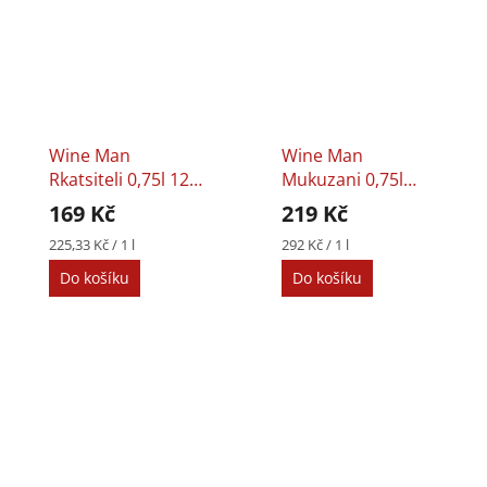
Wine Man
Wine Man
Rkatsiteli 0,75l 12%
Mukuzani 0,75l
Dry White Wine
12,5% Dry Red
169 Kč
219 Kč
Wine
Měrná
Měrná
225,33 Kč / 1 l
292 Kč / 1 l
cena:
cena:
Do košíku
Do košíku