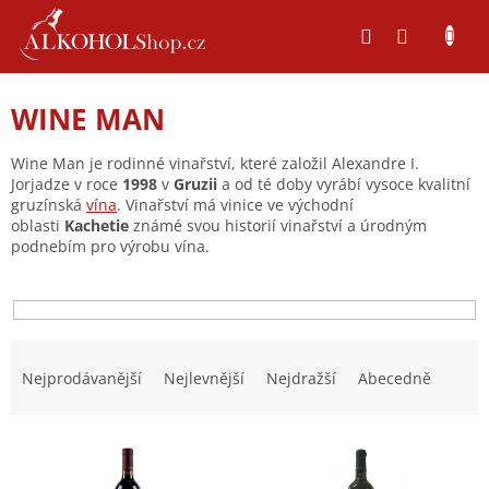
Přejít
na
obsah
WINE MAN
Wine Man je rodinné vinařství, které založil Alexandre I.
Jorjadze v roce
1998
v
Gruzii
a od té doby vyrábí vysoce kvalitní
gruzínská
vína
.
Vinařství má vinice ve východní
oblasti
Kachetie
známé svou historií vinařství a úrodným
podnebím pro výrobu vína.
Ř
a
Nejprodávanější
Nejlevnější
Nejdražší
Abecedně
z
e
V
n
ý
í