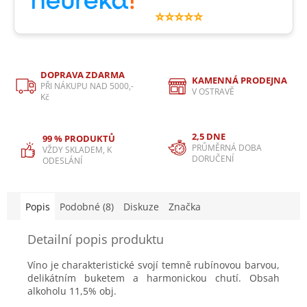
⭐⭐⭐⭐⭐
DOPRAVA ZDARMA
KAMENNÁ PRODEJNA
PŘI NÁKUPU NAD 5000,-
V OSTRAVĚ
Kč
2,5 DNE
99 % PRODUKTŮ
PRŮMĚRNÁ DOBA
VŽDY SKLADEM, K
DORUČENÍ
ODESLÁNÍ
Popis
Podobné (8)
Diskuze
Značka
Detailní popis produktu
Víno je charakteristické svojí temně rubínovou barvou,
delikátním buketem a harmonickou chutí. Obsah
alkoholu 11,5% obj.