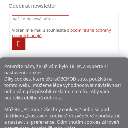
Odebírat newsletter
Vložením e-mailu souhlasíte s
podmínkami ochrany
osobních údajů
PŘIHLÁSIT
SE
Potvrďte nám​​, že už vám bylo 18 let, a vyberte si
nastavení cookies.
Způsoby platby:
Díky cookies, které
eXtraOBCHOD s.r.o.
používá na
tomto webu, můžeme lépe vyhodnocovat návštěvnost
Způsoby dopravy:
nebo vám přizpůsobit reklamu na míru. Aby vám
neutekla oblíbená dobrota.
Sledujte nás na sítích:
Můžete „Přijmout všechny cookies,“ nebo se pod
tlačítkem „Nastavení cookies“ dozvědět vše podstatné
a nastavit si preference. Odmítnutím cookies zároveň