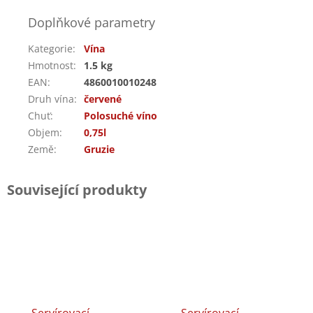
Doplňkové parametry
Kategorie
:
Vína
Hmotnost
:
1.5 kg
EAN
:
4860010010248
Druh vína
:
červené
Chuť
:
Polosuché víno
Objem
:
0,75l
Země
:
Gruzie
Související produkty
Servírovací
Servírovací