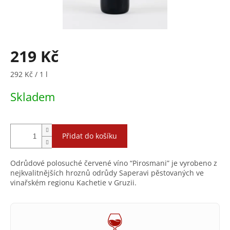
219 Kč
Měrná
292 Kč / 1 l
cena:
Skladem
Přidat do košíku
Odrůdové polosuché červené víno “Pirosmani” je vyrobeno z
nejkvalitnějších hroznů odrůdy Saperavi pěstovaných ve
vinařském regionu Kachetie v Gruzii.