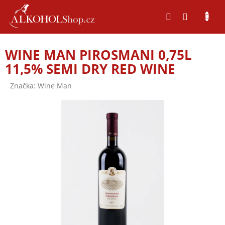
Přejít
na
obsah
P
WINE MAN PIROSMANI 0,75L
o
11,5% SEMI DRY RED WINE
s
t
Značka:
Wine Man
r
a
n
n
í
p
a
n
e
l