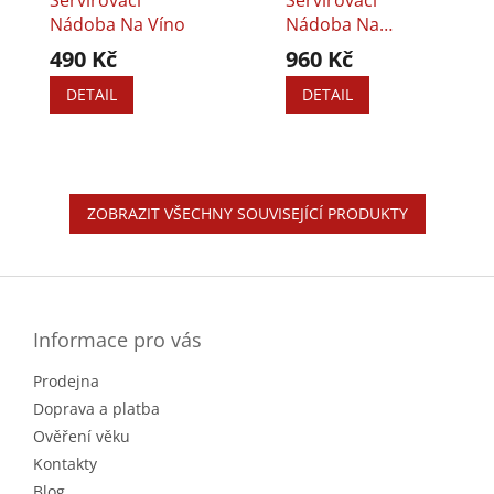
Nádoba Na Víno
Nádoba Na
Šampaňské
490 Kč
960 Kč
DETAIL
DETAIL
ZOBRAZIT VŠECHNY SOUVISEJÍCÍ PRODUKTY
Z
á
p
a
Informace pro vás
t
Prodejna
í
Doprava a platba
Ověření věku
Kontakty
Blog