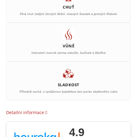
CHUŤ
Plná chuť zralých černých třešní, tmavých švestek a jemných tříslovin
VŮNĚ
Intenzivní ovocné aroma ostružin, borůvek a lékořice
SLADKOST
Přírodně suchá, s vyváženou kyselinkou bez pocitu zbytkového cukru
Detailní informace
4.9