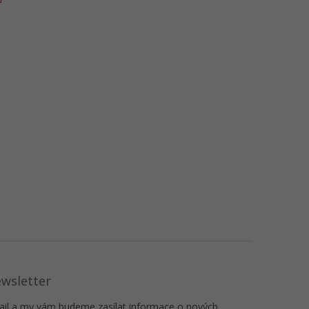
ewsletter
mail a my vám budeme zasílat informace o nových