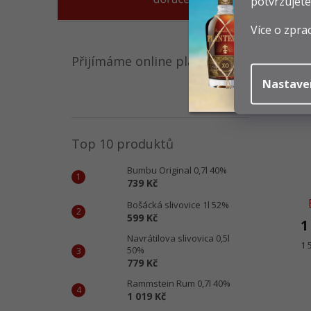
potvrzujete
2
Mě
4 
Více o zpra
ce
Přijímáme online platby
Nastave
Top 10 produktů
Bumbu Original 0,7l 40%
739 Kč
Bošácká slivovice 1l 52%
599 Kč
1
Navrátilova slivovica 0,5l
Mě
1 
50%
ce
779 Kč
Rammstein Rum 0,7l 40%
1 019 Kč