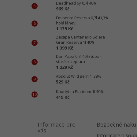
Deadhead 6y 0,7l 40%
969 Kč
Eminente Reserva 0,7l 41,3%
holá láhev
1 139 Kč
Zacapa Centenario Solera
Gran Reserva 1l 40%
1 399 Kč
Don Papa 0,7l 40% tuba -
stará receptura
1 229 Kč
Absolut Wild Berri 1l 38%
529 Kč
Khortytsa Platinum 1l 40%
419 Kč
Z
á
p
Informace pro
Bezpečné naku
a
vás
Informace o soub
t