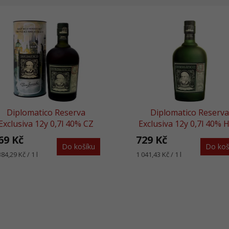
Diplomatico Reserva
Diplomatico Reserv
Exclusiva 12y 0,7l 40% CZ
Exclusiva 12y 0,7l 40% 
Design
Láhev
69 Kč
729 Kč
Do košíku
Do koš
rná
Měrná
384,29 Kč / 1 l
1 041,43 Kč / 1 l
na:
cena: