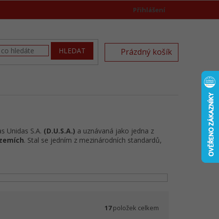
Přihlášení
)
NÁKUPNÍ
HLEDAT
Prázdný košík
KOŠÍK
as Unidas S.A.
(D.U.S.A.)
a uznávaná jako jedna z
 zemích
. Stal se jedním z mezinárodních standardů,
17
položek celkem