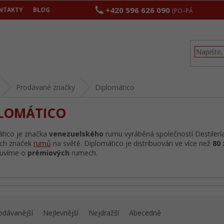
+420 596 626 090
NTAKTY
BLOG
(PO–PÁ 8:00–17:00
Prodávané značky
Diplomático
LOMÁTICO
tico je značka
venezuelského
rumu vyráběná společností Destilerí
ích značek
rumů
na světě. Diplomático je distribuován ve více než
80
luvíme o
prémiových
rumech.
odávanější
Nejlevnější
Nejdražší
Abecedně