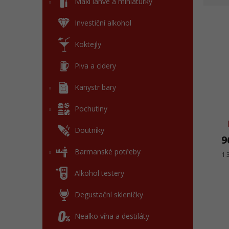
l
Maxi láhve a miniaturky
e
V
n
Investiční alkohol
ý
í
p
p
Koktejly
i
r
s
o
Piva a cidery
p
d
r
u
Kanystr bary
o
k
d
Pochutiny
t
u
ů
Doutníky
k
9
t
Barmanské potřeby
ů
Mě
1 
ce
Alkohol testery
Degustační skleničky
Nealko vína a destiláty