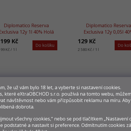
Diplomatico Reserva
Diplomatico Reserv
Exclusiva 12y 1l 40% Holá
Exclusiva 12y 0,05l 4
Láhev
 199 Kč
129 Kč
Do košíku
Do koš
rná
Měrná
199 Kč / 1 l
2 580 Kč / 1 l
na:
cena:
​​, že už vám bylo 18 let, a vyberte si nastavení cookies.
OCHUTNEJTE K
s, které
eXtraOBCHOD s.r.o.
používá na tomto webu, můžem
at návštěvnost nebo vám přizpůsobit reklamu na míru. Ab
líbená dobrota.
Dovolená v nedohlednu?
Karibský
iplomatico Single Vintage
Diplomatico Single Vin
jmout všechny cookies,“ nebo se pod tlačítkem „Nastavení 
pláž rychleji než ch
2007 0,7l 43%
2008 0,7l 43%
e podstatné a nastavit si preference. Odmítnutím cookies z