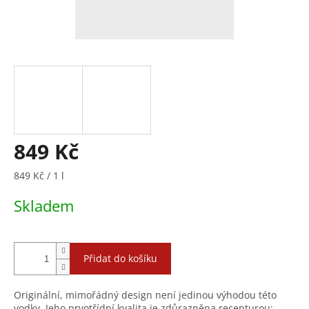
849 Kč
Měrná
849 Kč / 1 l
cena:
Skladem
Přidat do košíku
Originální, mimořádný design není jedinou výhodou této
vodky. Jeho prvotřídní kvalita je zdůrazněna recepturou: