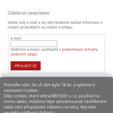
Odebírat newsletter
Vložte svůj e-mail a my vám budeme zasílat informace o
nových produktech na našem e-shopu.
E-mail
Vložením e-mailu souhlasíte s
podmínkami ochrany
osobních údajů
PŘIHLÁSIT SE
Potvrďte nám​​, že už vám bylo 18 let, a vyberte si
nastavení cookies.
Způsoby platby:
Díky cookies, které
eXtraOBCHOD s.r.o.
používá na
tomto webu, můžeme lépe vyhodnocovat návštěvnost
Způsoby dopravy:
nebo vám přizpůsobit reklamu na míru. Aby vám
neutekla oblíbená dobrota.