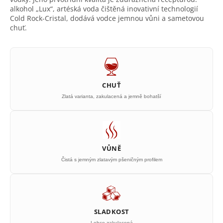
alkohol „Lux“, artéská voda čištěná inovativní technologií
Cold Rock-Cristal, dodává vodce jemnou vůni a sametovou
chuť.
CHUŤ
Zlatá varianta, zakulacená a jemně bohatší
VŮNĚ
Čistá s jemným zlatavým pšeničným profilem
SLADKOST
Lehce zakulacená