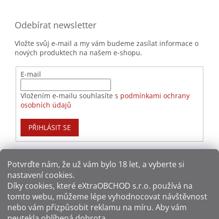
Odebírat newsletter
Vložte svůj e-mail a my vám budeme zasílat informace o
nových produktech na našem e-shopu.
E-mail
Vložením e-mailu souhlasíte s
podmínkami ochrany
osobních údajů
PŘIHLÁSIT SE
Potvrďte nám​​, že už vám bylo 18 let, a vyberte si
nastavení cookies.
Způsoby platby:
Díky cookies, které
eXtraOBCHOD s.r.o.
používá na
tomto webu, můžeme lépe vyhodnocovat návštěvnost
Způsoby dopravy:
nebo vám přizpůsobit reklamu na míru. Aby vám
neutekla oblíbená dobrota.