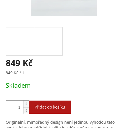
849 Kč
Měrná
849 Kč / 1 l
cena:
Skladem
Přidat do košíku
Originální, mimořádný design není jedinou výhodou této
vodky. Jeho prvotřídní kvalita je zdůrazněna recepturou: