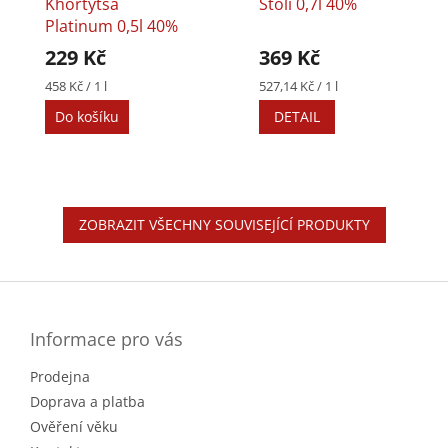
Khortytsa
Stoli 0,7l 40%
Platinum 0,5l 40%
229 Kč
369 Kč
Měrná
Měrná
458 Kč / 1 l
527,14 Kč / 1 l
cena:
cena:
Do košíku
DETAIL
ZOBRAZIT VŠECHNY SOUVISEJÍCÍ PRODUKTY
Z
á
p
a
Informace pro vás
t
Prodejna
í
Doprava a platba
Ověření věku