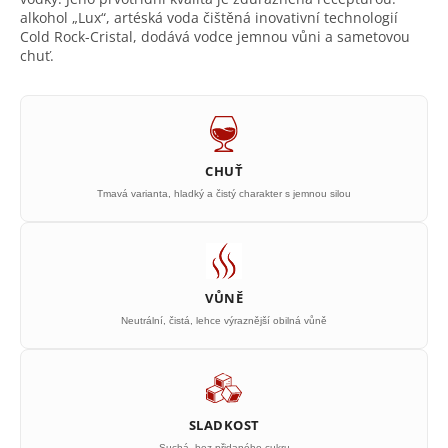
alkohol „Lux“, artéská voda čištěná inovativní technologií
Cold Rock-Cristal, dodává vodce jemnou vůni a sametovou
chuť.
CHUŤ
Tmavá varianta, hladký a čistý charakter s jemnou silou
VŮNĚ
Neutrální, čistá, lehce výraznější obilná vůně
SLADKOST
Suchá, bez přidaného cukru