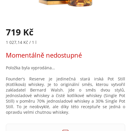
719 Kč
Měrná
1 027,14 Kč / 1 l
cena:
Momentálně nedostupné
Položka byla vyprodána…
Founder's Reserve je jedinečná stará irská Pot Still
(Kotlíková) whiskey. Je to originální směs, kterou vytvořil
zakladatel Bernard Walsh. Jde o směs dvou stylů,
jednosladové whiskey a čisté kotlíkové whiskey (Single Pot
Still) v poměru 70% jednosladové whiskey a 30% Single Pot
Still. To je neobvyklé, ale díky této receptuře se jedná o
opravdu velmi chutnou whiskey.