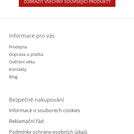
ZOBRAZIT VŠECHNY SOUVISEJÍCÍ PRODUKTY
Z
á
p
a
Informace pro vás
t
Prodejna
í
Doprava a platba
Ověření věku
Kontakty
Blog
Bezpečné nakupování
Informace o souborech cookies
Reklamační řád
Podmínky ochrany osobních údajů