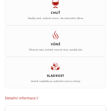
CHUŤ
Sladký med, sušené ovoce, vliv dubového dřeva
VŮNĚ
Vřesový med, bohaté ovocné tóny, vyzrálý dub
SLADKOST
Jemně nasládlá po sušeném ovoci a sherry
Detailní informace