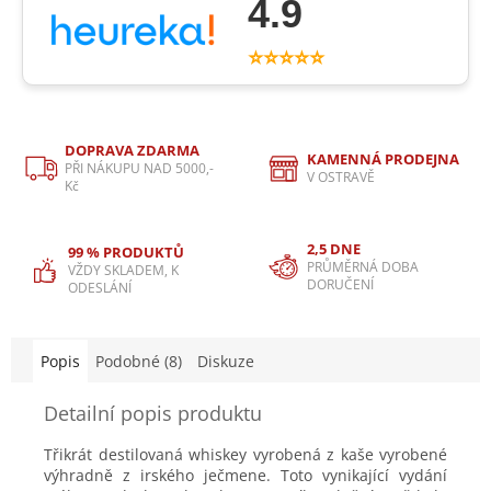
4.9
⭐⭐⭐⭐⭐
DOPRAVA ZDARMA
KAMENNÁ PRODEJNA
PŘI NÁKUPU NAD 5000,-
V OSTRAVĚ
Kč
2,5 DNE
99 % PRODUKTŮ
PRŮMĚRNÁ DOBA
VŽDY SKLADEM, K
DORUČENÍ
ODESLÁNÍ
Popis
Podobné (8)
Diskuze
Detailní popis produktu
Třikrát destilovaná whiskey vyrobená z kaše vyrobené
výhradně z irského ječmene. Toto vynikající vydání