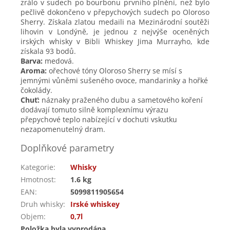
zrálo v sudech po bourbonu prvního plnění, než bylo
pečlivě dokončeno v přepychových sudech po Oloroso
Sherry. Získala zlatou medaili na Mezinárodní soutěži
lihovin v Londýně, je jednou z nejvýše oceněných
irských whisky v Bibli Whiskey Jima Murrayho, kde
získala 93 bodů.
Barva:
medová.
Aroma:
ořechové tóny Oloroso Sherry se mísí s
jemnými vůněmi sušeného ovoce, mandarinky a hořké
čokolády.
Chuť:
náznaky praženého dubu a sametového koření
dodávají tomuto silně komplexnímu výrazu
přepychové teplo nabízející v dochuti vskutku
nezapomenutelný dram.
Doplňkové parametry
Kategorie
:
Whisky
Hmotnost
:
1.6 kg
EAN
:
5099811905654
Druh whisky
:
Irské whiskey
Objem
:
0,7l
Položka byla vyprodána…