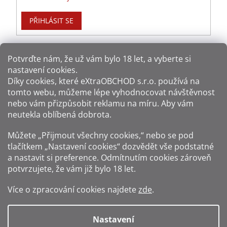
PŘIHLÁSIT SE
Potvrďte nám​​, že už vám bylo 18 let, a vyberte si
nastavení cookies.
Způsoby platby:
Díky cookies, které
eXtraOBCHOD s.r.o.
používá na
tomto webu, můžeme lépe vyhodnocovat návštěvnost
Způsoby dopravy:
nebo vám přizpůsobit reklamu na míru. Aby vám
neutekla oblíbená dobrota.
Sledujte nás na sítích:
Můžete „Přijmout všechny cookies,“ nebo se pod
tlačítkem „Nastavení cookies“ dozvědět vše podstatné
a nastavit si preference. Odmítnutím cookies zároveň
potvrzujete, že vám již
bylo 18 let
.
Zákaz prodeje alkoholu osobám mladším 18 let.
Více o zpracování cookies najdete
zde
.
Fotografie produktů jsou ilustrativní.
Nastavení