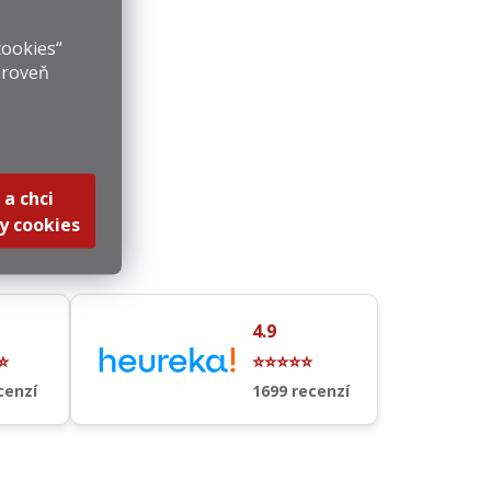
cookies“
ároveň
 a chci
y cookies
4.9
⭐
⭐⭐⭐⭐⭐
cenzí
1699 recenzí