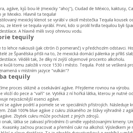
k
y
a, agáve, kjů bou-lé (mexicky "ahoj"), Ciudad de México, kaktusy, C
v
 je Mexiko. Hlavně ta tequila!
ý
estilovaný mexický klenot se vyrábí v okolí městečka Tequila kousek 
p
u, ze které se tequila vyrábí. První, kdo si prolil hrdla tequilou byli špa
i
destilace. A hlavně měli svoji ohnivou vodu.
s
orie tequily
u
 to lehce nakousli (jak citrón či pomeranč) v předchozím odstavci. Hist
elé ze Španělska přišli na to, že mexická domácí pálenka je příliš slab
destilace. Věděli tak, že díky ní zvýší objemové procento alkoholu.
 kvůli tomu založili v roce 1530 i město. Tequila. Poté se veškerá pr
 znamená v místním jazyce "vulkán"?
ba tequily
íme proces sklizně a osekávání agáve. Přejdeme rovnou na výrobu.
 vloží do pece a "vaří" se. Vytéká z ní hořká látka, kterou je nutné od
vuje nejvzácnější esenci agáve.
ní se agáve podrtí a pomele se ve speciálních přístrojích. Následuje kv
em. Zdali 100% blue agáve z cukru získaného ze šťávy výhradně z agá
 agáve. Zbytek cukru může pocházet z jiných zdrojů.
či onak, látka se zakvasí přírodními či uměle vypěstovanými kmeny.
. Kvasinky začnou pracovat a přemění cukr na alkohol. Výsledkem je
 hlásí o slovo destilace. Ta je obvykle dvoustupňová o probíhá v měd