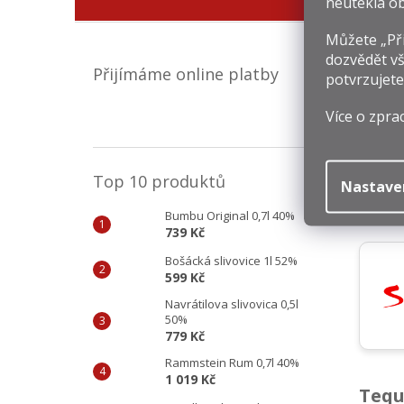
neutekla ob
Můžete „Při
dozvědět vš
Přijímáme online platby
potvrzujete
Více o zpra
7
Mě
73
ce
Top 10 produktů
Nastave
Bumbu Original 0,7l 40%
739 Kč
Bošácká slivovice 1l 52%
599 Kč
Navrátilova slivovica 0,5l
50%
779 Kč
Rammstein Rum 0,7l 40%
1 019 Kč
Tequ