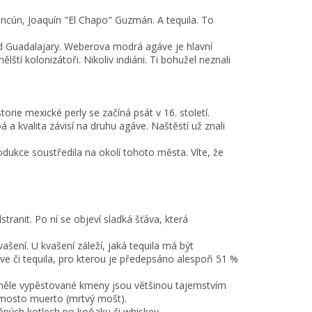
ancún, Joaquín "El Chapo" Guzmán. A tequila. To
od Guadalajary. Weberova modrá agáve je hlavní
nělští kolonizátoři. Nikoliv indiáni. Ti bohužel neznali
orie mexické perly se začíná psát v 16. století.
á a kvalita závisí na druhu agáve. Naštěstí už znali
odukce soustředila na okolí tohoto města. Víte, že
stranit. Po ní se objeví sladká šťáva, která
ašení. U kvašení záleží, jaká tequila má být
ve či tequila, pro kterou je předepsáno alespoň 51 %
 Uměle vypěstované kmeny jsou většinou tajemstvím
 mosto muerto (mrtvý mošt).
ěných kotlech po koňaku či whiskey.