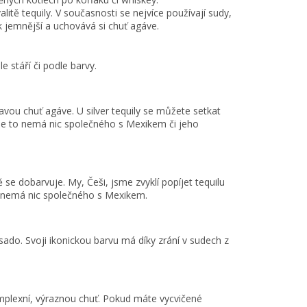
alitě tequily. V současnosti se nejvíce používají sudy,
ak jemnější a uchovává si chuť agáve.
 stáří či podle barvy.
ravou chuť agáve. U silver tequily se můžete setkat
e, že to nemá nic společného s Mexikem či jeho
ě se dobarvuje. My, Češi, jsme zvyklí popíjet tequilu
ob nemá nic společného s Mexikem.
osado. Svoji ikonickou barvu má díky zrání v sudech z
komplexní, výraznou chuť. Pokud máte vycvičené