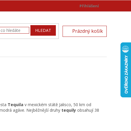
Přihlášení
)
NÁKUPNÍ
HLEDAT
Prázdný košík
KOŠÍK
ěsta
Tequila
v mexickém státě Jalisco, 50 km od
 modrá agáve. Nejběžnější druhy
tequily
obsahují 38