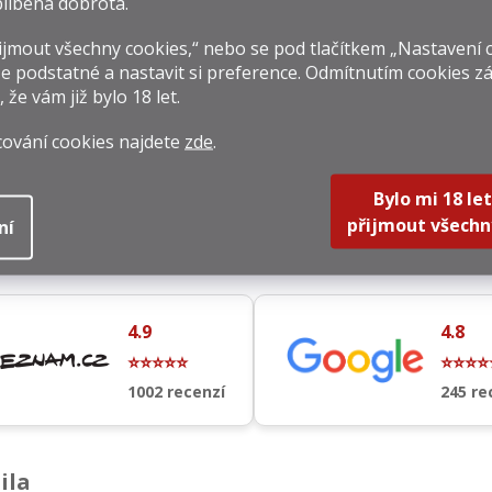
líbená dobrota.
jmout všechny cookies,“ nebo se pod tlačítkem „Nastavení 
e podstatné a nastavit si preference. Odmítnutím cookies z
, že vám již
bylo 18 let
.
El Jimador Blanco 1l 38%
cování cookies najdete
zde
.
39 Kč
Do košíku
rná
9 Kč / 1 l
Bylo mi 18 let
na:
přijmout všechn
ní
O
v
l
4.9
4.8
á
d
⭐⭐⭐⭐⭐
⭐⭐⭐⭐
a
1002 recenzí
245 re
c
í
p
r
v
ila