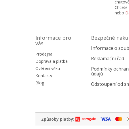
chuťové
Chcete 
nebo
D
Z
á
p
Informace pro
Bezpečné naku
a
vás
Informace o soub
t
Prodejna
í
Reklamační řád
Doprava a platba
Ověření věku
Podmínky ochran
údajů
Kontakty
Blog
Odstoupení od s
Způsoby platby: