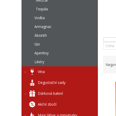
l
Mezcal
Tequila
Vodka
Armagnac
Absinth
Gin
Cena
Aperitivy
Ř
Likéry
a
Nejpr
z
Vína
e
V
n
Degustační sady
ý
í
p
p
Dárková balení
i
r
s
o
Akční zboží
p
d
r
u
Maxi láhve a miniaturky