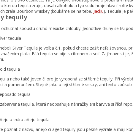
 kterou tequila zraje, obsah alkoholu a typ sudu hraje hlavní roli v kv
ých zrála Bourbon whiskey (koukáme se na tebe,
Jacku
). Tequila je p
y tequily
ochutnat spoustu druhů mexické chlouby. Jednotlivé druhy se liší podle
ilver tequila
neboli Silver Tequila je volba č.1, pokud chcete zažít nefalšovanou, p
označením plata. Bílá tequila se pije s citronem a solí. Zajímavostí j
mi.
old tequila
equila nebo také joven či oro je vyrobená ze stříbrné tequily. Při výrob
icí a pomerančem. Stejně jako u její stříbrné sestry, ani tento způs
eposado tequila
í zabarvená tequila, která neobsahuje náhražky ani barviva si říká rep
ňejo a extra aňejo tequila
lze poznat z názvu, aňejo či aged tequily jsou pěkně vyzrálé a mají 