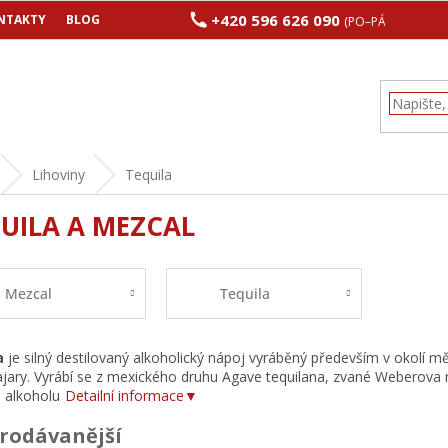
+420 596 626 090
NTAKTY
BLOG
(PO–PÁ 8:00–17:00
Lihoviny
Tequila
UILA A MEZCAL
Mezcal
Tequila
a
je silný destilovaný alkoholický nápoj vyráběný především v okolí m
jary. Vyrábí se z mexického druhu Agave tequilana, zvané Weberova
 alkoholu
Detailní informace▼
rodávanější