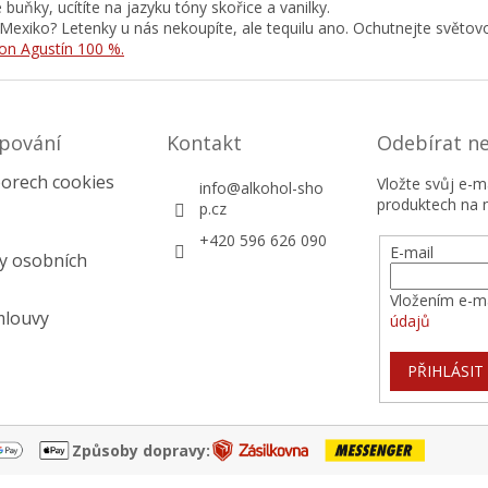
 buňky, ucítíte na jazyku tóny skořice a vanilky.
Mexiko? Letenky u nás nekoupíte, ale tequilu ano. Ochutnejte světov
on Agustín 100 %.
pování
Kontakt
Odebírat n
orech cookies
Vložte svůj e-
info
@
alkohol-sho
produktech na 
p.cz
+420 596 626 090
E-mail
y osobních
Vložením e-ma
mlouvy
údajů
PŘIHLÁSIT
Způsoby dopravy: