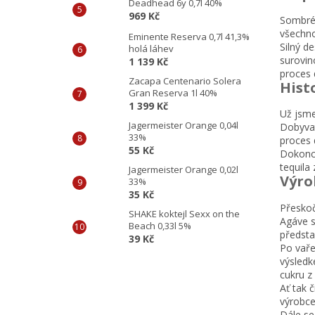
Deadhead 6y 0,7l 40%
969 Kč
Sombrér
všechno
Eminente Reserva 0,7l 41,3%
Silný d
holá láhev
surovino
1 139 Kč
proces 
Zacapa Centenario Solera
Hist
Gran Reserva 1l 40%
1 399 Kč
Už jsme
Jagermeister Orange 0,04l
Dobyvat
33%
proces 
55 Kč
Dokonce
tequila
Jagermeister Orange 0,02l
Výro
33%
35 Kč
Přeskoč
SHAKE koktejl Sexx on the
Agáve se
Beach 0,33l 5%
předsta
39 Kč
Po vaře
výsledk
cukru z
Ať tak 
výrobce
Dále se