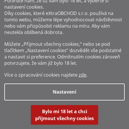
Potvrďte nám​​, že už vám bylo 18 let, a vyberte si
nastavení cookies.
Způsoby platby:
Díky cookies, které
eXtraOBCHOD s.r.o.
používá na
tomto webu, můžeme lépe vyhodnocovat návštěvnost
Způsoby dopravy:
nebo vám přizpůsobit reklamu na míru. Aby vám
neutekla oblíbená dobrota.
Sledujte nás na sítích:
Můžete „Přijmout všechny cookies,“ nebo se pod
tlačítkem „Nastavení cookies“ dozvědět vše podstatné
a nastavit si preference. Odmítnutím cookies zároveň
potvrzujete, že vám již
bylo 18 let
.
Zákaz prodeje alkoholu osobám mladším 18 let.
Více o zpracování cookies najdete
zde
.
Fotografie produktů jsou ilustrativní.
Nastavení
Vytvořil Shoptet
Bylo mi 18 let a chci
přijmout všechny cookies
Copyright 2016-2026
Alkohol-shop.cz
. Všechna práva vyhrazena.