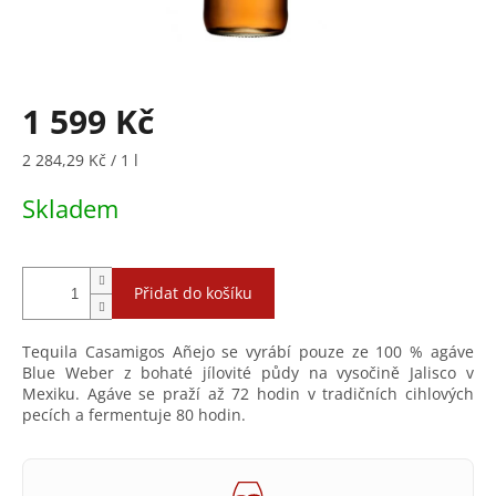
1 599 Kč
Měrná
2 284,29 Kč / 1 l
cena:
Skladem
Přidat do košíku
Tequila Casamigos Añejo se vyrábí pouze ze 100 % agáve
Blue Weber z bohaté jílovité půdy na vysočině Jalisco v
Mexiku. Agáve se praží až 72 hodin v tradičních cihlových
pecích a fermentuje 80 hodin.