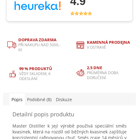
4.9
⭐⭐⭐⭐⭐
DOPRAVA ZDARMA
KAMENNÁ PRODEJNA
PŘI NÁKUPU NAD 5000,-
V OSTRAVĚ
Kč
2,5 DNE
99 % PRODUKTŮ
PRŮMĚRNÁ DOBA
VŽDY SKLADEM, K
DORUČENÍ
ODESLÁNÍ
Popis
Podobné (8)
Diskuze
Detailní popis produktu
Master Distiller k její výrobě používá speciální směs
kvasinek, která na rozdíl od běžných kvasinek zajišťuje
konzistentní rafinovanou chuť. Směs zraje 14 měsíců v