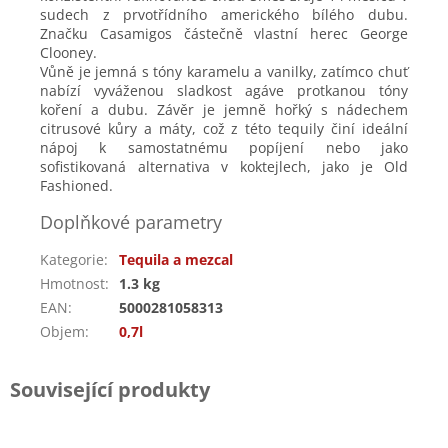
sudech z prvotřídního amerického bílého dubu.
Značku Casamigos částečně vlastní herec George
Clooney.
Vůně je jemná s tóny karamelu a vanilky, zatímco chuť
nabízí vyváženou sladkost agáve protkanou tóny
koření a dubu. Závěr je jemně hořký s nádechem
citrusové kůry a máty, což z této tequily činí ideální
nápoj k samostatnému popíjení nebo jako
sofistikovaná alternativa v koktejlech, jako je Old
Fashioned.
Doplňkové parametry
Kategorie
:
Tequila a mezcal
Hmotnost
:
1.3 kg
EAN
:
5000281058313
Objem
:
0,7l
Související produkty