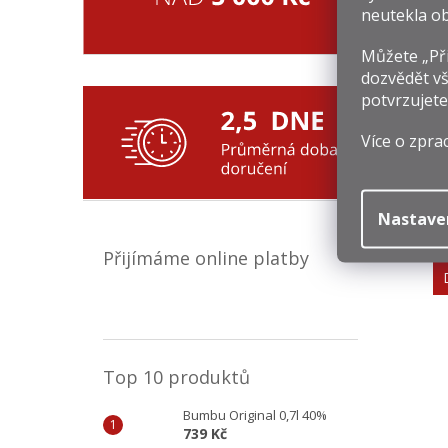
neutekla ob
Můžete „Při
dozvědět vš
potvrzujete
Více o zpra
P
T
4
Nastave
Mě
59
Přijímáme online platby
ce
Top 10 produktů
Bumbu Original 0,7l 40%
739 Kč