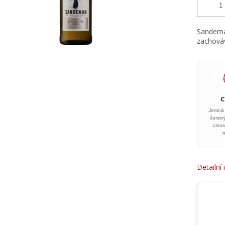
Sandeman
zachováv
Jemná 
čerstv
citru
Detailní