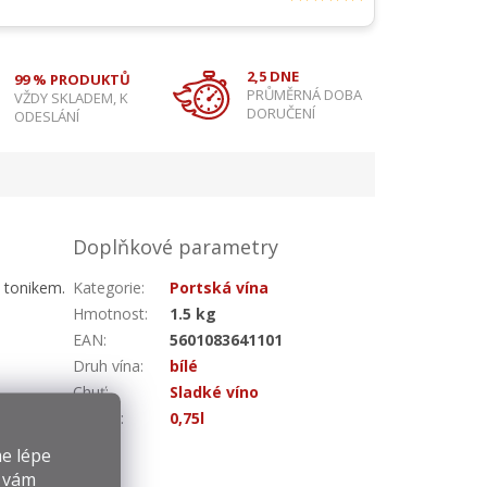
2,5 DNE
99 % PRODUKTŮ
PRŮMĚRNÁ DOBA
VŽDY SKLADEM, K
DORUČENÍ
ODESLÁNÍ
Doplňkové parametry
s tonikem.
Kategorie
:
Portská vína
Hmotnost
:
1.5 kg
EAN
:
5601083641101
Druh vína
:
bílé
Chuť
:
Sladké víno
Objem
:
0,75l
e lépe
y vám