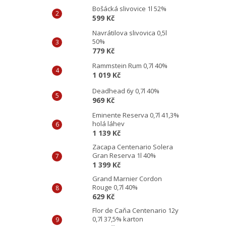
Bošácká slivovice 1l 52%
599 Kč
Navrátilova slivovica 0,5l
50%
779 Kč
Rammstein Rum 0,7l 40%
1 019 Kč
Deadhead 6y 0,7l 40%
969 Kč
Eminente Reserva 0,7l 41,3%
holá láhev
1 139 Kč
Zacapa Centenario Solera
Gran Reserva 1l 40%
1 399 Kč
Grand Marnier Cordon
Rouge 0,7l 40%
629 Kč
Flor de Caňa Centenario 12y
0,7l 37,5% karton