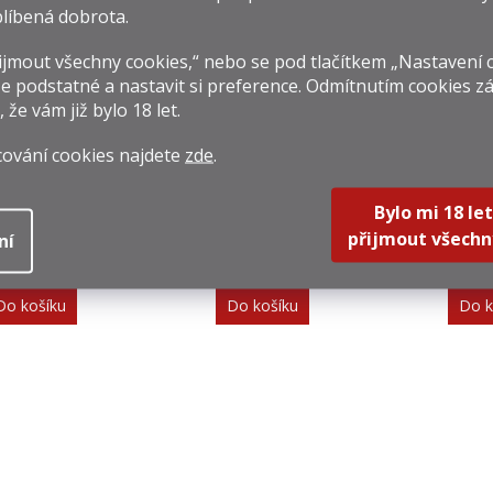
líbená dobrota.
jmout všechny cookies,“ nebo se pod tlačítkem „Nastavení 
e podstatné a nastavit si preference. Odmítnutím cookies z
, že vám již
bylo 18 let
.
cování cookies najdete
zde
.
orto Presidential
Porto Presidential
Port
awny 0,75l 19% +
Tawny 0,75l 19%
Rese
Bylo mi 18 let
2 Skleničky
49 Kč
339 Kč
479 
přijmout všechn
ní
rná
Měrná
Měrná
8,67 Kč / 1 l
452 Kč / 1 l
638,67 
na:
cena:
cena:
Do košíku
Do košíku
Do k