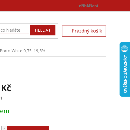
Přihlášení
)
NÁKUPNÍ
HLEDAT
Prázdný košík
KOŠÍK
orto White 0,75l 19,5%
 Kč
1 l
dem