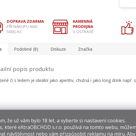
DOPRAVA ZDARMA
KAMENNÁ
PŘI NÁKUPU NAD
PRODEJNA
5000,-Kč
V OSTRAVĚ
s
Podobné (8)
Diskuze
Značka
ailní popis produktu
zené či s ledem je ideální jako aperitiv, chutná i jako long drink např. 
​​, že už vám bylo 18 let, a vyberte si nastavení cookies.
s, které
eXtraOBCHOD s.r.o.
používá na tomto webu, můžem
isející produkty
at návštěvnost nebo vám přizpůsobit reklamu na míru. Ab