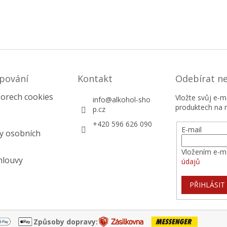
pování
Kontakt
Odebírat n
orech cookies
Vložte svůj e-
info
@
alkohol-sho
produktech na 
p.cz
+420 596 626 090
E-mail
y osobních
Vložením e-ma
mlouvy
údajů
PŘIHLÁSIT
Způsoby dopravy: