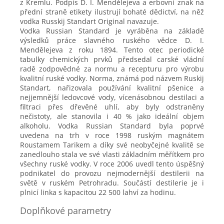
z Kremlu. Podpis D. I. Mendělejeva a erbovní znak na
přední straně etikety ilustrují bohaté dědictví, na něž
vodka Russkij Standart Original navazuje.
Vodka Russian Standard je vyráběna na základě
výsledků práce slavného ruského vědce D. I.
Mendělejeva z roku 1894. Tento otec periodické
tabulky chemických prvků předsedal carské vládní
radě zodpovědné za normu a recepturu pro výrobu
kvalitní ruské vodky. Norma, známá pod názvem Ruskij
Standart, nařizovala používání kvalitní pšenice a
nejjemnější ledovcové vody, vícenásobnou destilaci a
filtraci přes dřevěné uhlí, aby byly odstraněny
nečistoty, ale stanovila i 40 % jako ideální objem
alkoholu. Vodka Russian Standard byla poprvé
uvedena na trh v roce 1998 ruským magnátem
Roustamem Tarikem a díky své neobyčejné kvalitě se
zanedlouho stala ve své vlasti základním měřítkem pro
všechny ruské vodky. V roce 2006 uvedl tento úspěšný
podnikatel do provozu nejmodernější destilerii na
světě v ruském Petrohradu. Součástí destilerie je i
plnicí linka s kapacitou 22 500 lahví za hodinu.
Doplňkové parametry