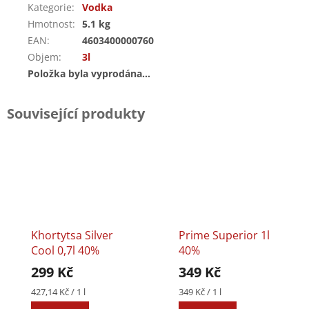
Kategorie
:
Vodka
Hmotnost
:
5.1 kg
EAN
:
4603400000760
Objem
:
3l
Položka byla vyprodána…
Související produkty
Khortytsa Silver
Prime Superior 1l
Cool 0,7l 40%
40%
299 Kč
349 Kč
Měrná
Měrná
427,14 Kč / 1 l
349 Kč / 1 l
cena:
cena: