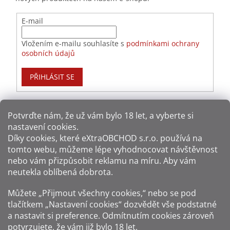
E-mail
Vložením e-mailu souhlasíte s
podmínkami ochrany
osobních údajů
PŘIHLÁSIT SE
Potvrďte nám​​, že už vám bylo 18 let, a vyberte si
nastavení cookies.
Způsoby platby:
Díky cookies, které
eXtraOBCHOD s.r.o.
používá na
tomto webu, můžeme lépe vyhodnocovat návštěvnost
Způsoby dopravy:
nebo vám přizpůsobit reklamu na míru. Aby vám
neutekla oblíbená dobrota.
Sledujte nás na sítích:
Můžete „Přijmout všechny cookies,“ nebo se pod
tlačítkem „Nastavení cookies“ dozvědět vše podstatné
a nastavit si preference. Odmítnutím cookies zároveň
potvrzujete, že vám již
bylo 18 let
.