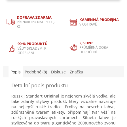
DOPRAVA ZDARMA
KAMENNÁ PRODEJNA
PŘI NÁKUPU NAD 5000,-
V OSTRAVĚ
Kč
2,5 DNE
99 % PRODUKTŮ
PRŮMĚRNÁ DOBA
VŽDY SKLADEM, K
DORUČENÍ
ODESLÁNÍ
Popis
Podobné (8)
Diskuze
Značka
Detailní popis produktu
Russkij Standart Original je nejenom skvělá vodka, ale
také zdařilý stylový produkt, který vizuálně navazuje
na nejlepší ruské tradice. Prolisy na povrchu lahve,
zdůrazněné tvarem etikety, připomínají tvar věží na
ruských pravoslavných chrámech. Silueta lahve je
stylizována do tvaru gigantického 200tunového zvonu