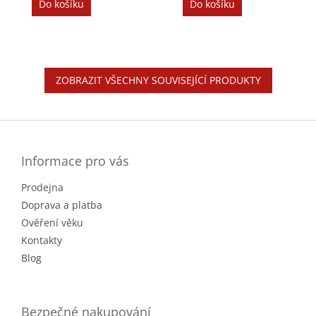
Do košíku
Do košíku
ZOBRAZIT VŠECHNY SOUVISEJÍCÍ PRODUKTY
Z
á
p
a
Informace pro vás
t
Prodejna
í
Doprava a platba
Ověření věku
Kontakty
Blog
Bezpečné nakupování