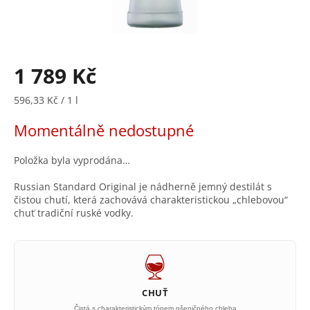
1 789 Kč
Měrná
596,33 Kč / 1 l
cena:
Momentálně nedostupné
Položka byla vyprodána…
Russian Standard Original je nádherně jemný destilát s
čistou chutí, která zachovává charakteristickou „chlebovou“
chuť tradiční ruské vodky.
CHUŤ
Čistá s charakteristickým tónem pšeničného chleba