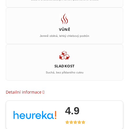
VŮNĚ
Jemně obilná, lehký chlebový podtón
SLADKOST
Suchá, bez přidaného cukru
Detailní informace
4.9
⭐⭐⭐⭐⭐