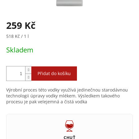
259 Kč
Měrná
518 Kč / 1 l
cena:
Skladem
Přidat do košíku
Výrobní proces této vodky využívá jedinečnou starodávnou
technologii úpravy vodky mlékem. Výsledkem takového
procesu je pak velejemná a čistá vodka
CHUŤ