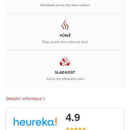
Mimořádně jemná díky filtraci mlékem
VŮNĚ
Čistá, jemná, lehce krémová vůně
SLADKOST
Suchá, bez přidaného cukru
Detailní informace
4.9
⭐⭐⭐⭐⭐