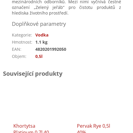
mezinárodních odborníků.
Mezi nimi vyčnívá čestné
označení „Zelený jeřáb“ pro čistotu produktů z
hlediska životního prostředí.
Doplňkové parametry
Kategorie
:
Vodka
Hmotnost
:
1.1 kg
EAN
:
4820201992050
Objem
:
0,5l
Související produkty
Khortytsa
Pervak Rye 0,5l
Platinum 0,7l 40%
40%