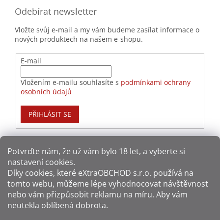
Odebírat newsletter
Vložte svůj e-mail a my vám budeme zasílat informace o
nových produktech na našem e-shopu.
E-mail
Vložením e-mailu souhlasíte s
podmínkami ochrany
osobních údajů
PŘIHLÁSIT SE
Potvrďte nám​​, že už vám bylo 18 let, a vyberte si
nastavení cookies.
Způsoby platby:
Díky cookies, které
eXtraOBCHOD s.r.o.
používá na
tomto webu, můžeme lépe vyhodnocovat návštěvnost
Způsoby dopravy:
nebo vám přizpůsobit reklamu na míru. Aby vám
neutekla oblíbená dobrota.
Sledujte nás na sítích: