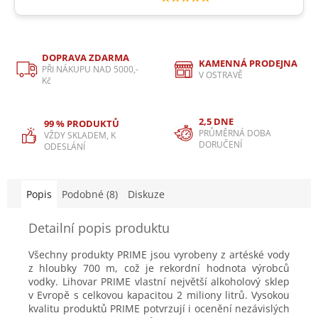
DOPRAVA ZDARMA
KAMENNÁ PRODEJNA
PŘI NÁKUPU NAD 5000,-
V OSTRAVĚ
Kč
2,5 DNE
99 % PRODUKTŮ
PRŮMĚRNÁ DOBA
VŽDY SKLADEM, K
DORUČENÍ
ODESLÁNÍ
Popis
Podobné (8)
Diskuze
Detailní popis produktu
Všechny produkty PRIME jsou vyrobeny z artéské vody
z hloubky 700 m, což je rekordní hodnota výrobců
vodky. Lihovar
PRIME vlastní největší alkoholový sklep
v Evropě s celkovou kapacitou 2 miliony litrů.
Vysokou
kvalitu produktů PRIME potvrzují i ocenění nezávislých