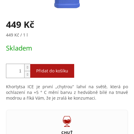
449 Kč
Měrná
449 Kč / 1 l
cena:
Skladem
Přidat do košíku
Khortytsa ICE je první „chytrou“ lahví na světě, která po
ochlazení na +5 ° C mění barvu z hedvábně bílé na tmavě
modrou a říká Vám, že je zralá ke konzumaci.
CHUŤ