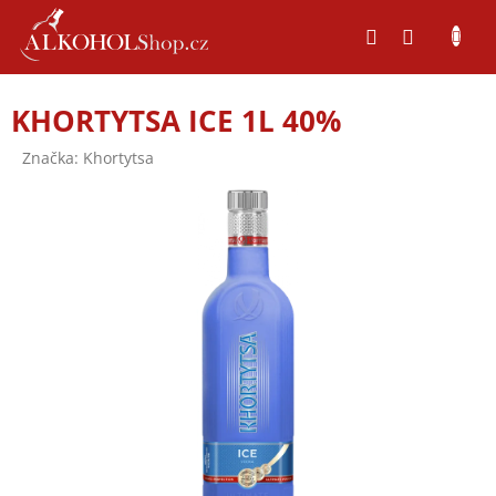
Přejít
na
obsah
KHORTYTSA ICE 1L 40%
Značka:
Khortytsa