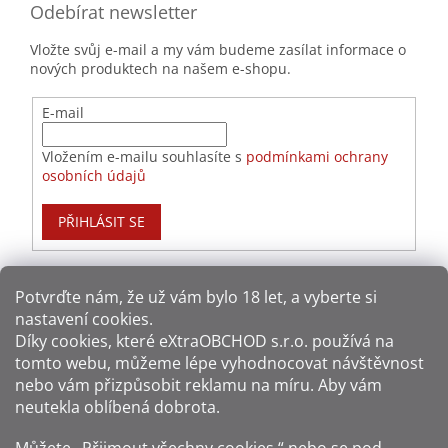
Odebírat newsletter
Vložte svůj e-mail a my vám budeme zasílat informace o
nových produktech na našem e-shopu.
E-mail
Vložením e-mailu souhlasíte s
podmínkami ochrany
osobních údajů
PŘIHLÁSIT SE
Potvrďte nám​​, že už vám bylo 18 let, a vyberte si
nastavení cookies.
Způsoby platby:
Díky cookies, které
eXtraOBCHOD s.r.o.
používá na
tomto webu, můžeme lépe vyhodnocovat návštěvnost
Způsoby dopravy:
nebo vám přizpůsobit reklamu na míru. Aby vám
neutekla oblíbená dobrota.
Sledujte nás na sítích: