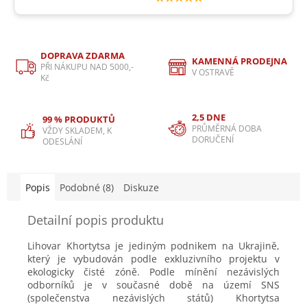
DOPRAVA ZDARMA
KAMENNÁ PRODEJNA
PŘI NÁKUPU NAD 5000,-
V OSTRAVĚ
Kč
2,5 DNE
99 % PRODUKTŮ
PRŮMĚRNÁ DOBA
VŽDY SKLADEM, K
DORUČENÍ
ODESLÁNÍ
Popis
Podobné (8)
Diskuze
Detailní popis produktu
Lihovar Khortytsa je jediným podnikem na Ukrajině,
který je vybudován podle exkluzivního projektu v
ekologicky čisté zóně. Podle mínění nezávislých
odborníků je v současné době na území SNS
(společenstva nezávislých států) Khortytsa