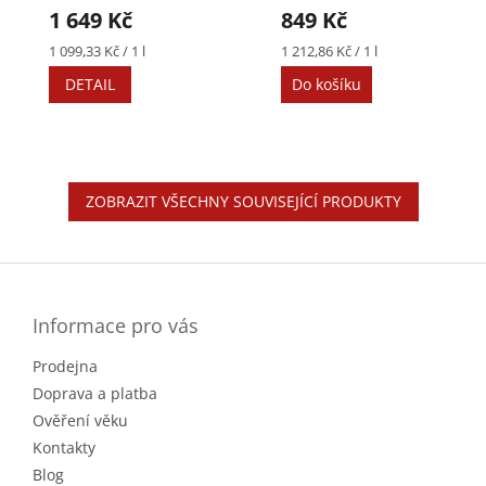
1 649 Kč
849 Kč
Měrná
Měrná
1 099,33 Kč / 1 l
1 212,86 Kč / 1 l
cena:
cena:
DETAIL
Do košíku
ZOBRAZIT VŠECHNY SOUVISEJÍCÍ PRODUKTY
Z
á
p
a
Informace pro vás
t
Prodejna
í
Doprava a platba
Ověření věku
Kontakty
Blog