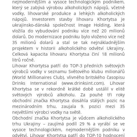
nejmodernějším a vysoce technologickým podnikem,
který se zabývá výrobou alkoholických nápojů, včetně
vodky, lihovarské produkce a lehkých alkoholických
nápojů. Investorem stavby lihovaru Khortytsa je
ukrajinsko-dánská společnost Image Holding, která
vložila do vybudování podniku více než 20 milionů
dolarů. Do modernizace podniku bylo vloženo více než
35 milionů dolarů a stal se tak nejnákladnějším
projektem v historii alkoholického odvětví Ukrajiny.
Celková kapacita lihovaru Khortytsa činí 18 milionů
litrů ročně.
Lihovar Khortytsa patří do TOP-3 předních světových
výrobců vodky v seznamu Světového klubu milionářů
(World Millionaires Club), vlivného britského časopisu
Drinks International (www.drinksint.com). Lihovar
Khortytsa se v rekordně krátké době ustálil v elitě
světových výrobců alkoholu. Za pouhé tři roky
obchodní značka Khortytsa dosáhla stálých pozic na
mezinárodním trhu, zaujala 9. pozici mezi 35
největšími výrobci vodky na světě.
Obchodní značka Khortytsa je vůdcem alkoholického
trhu Ukrajiny – zaujímá podíl 29 % a vyrábí se ve
vysoce technologickém, nejmodernějším podniku v
odvětví. Lihovar Khortytsa patří do TOP-10 hodnocení