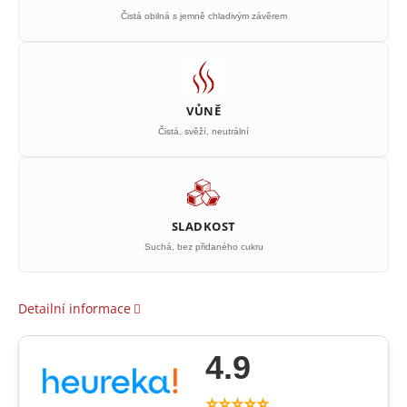
Čistá obilná s jemně chladivým závěrem
VŮNĚ
Čistá, svěží, neutrální
SLADKOST
Suchá, bez přidaného cukru
Detailní informace
4.9
⭐⭐⭐⭐⭐