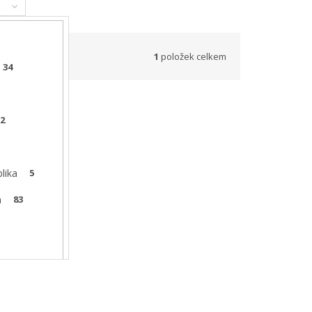
1
položek celkem
34
2
1
lika
5
a
83
1
20