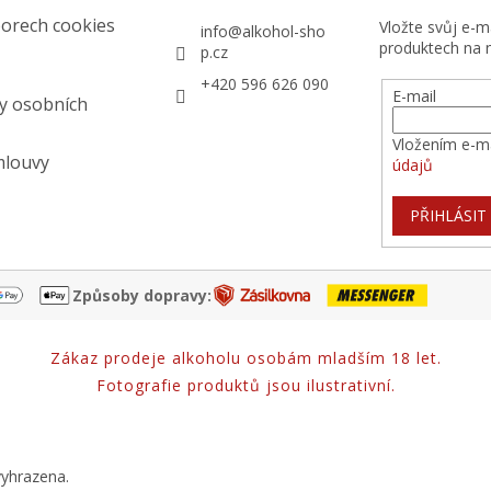
orech cookies
Vložte svůj e-
info
@
alkohol-sho
produktech na 
p.cz
+420 596 626 090
E-mail
y osobních
Vložením e-ma
mlouvy
údajů
PŘIHLÁSIT
Způsoby dopravy:
Zákaz prodeje alkoholu osobám mladším 18 let.
Fotografie produktů jsou ilustrativní.
vyhrazena.