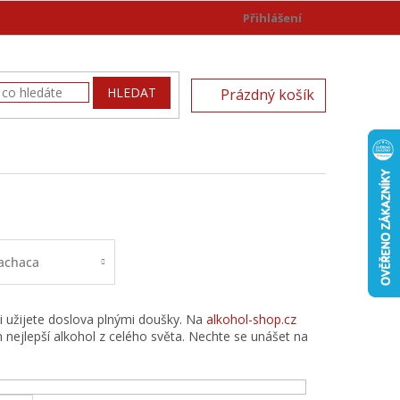
Přihlášení
)
NÁKUPNÍ
HLEDAT
Prázdný košík
KOŠÍK
achaca
si užijete doslova plnými doušky. Na
alkohol-shop.cz
 nejlepší alkohol z celého světa. Nechte se unášet na