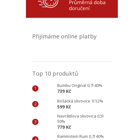
Přijímáme online platby
Top 10 produktů
Bumbu Original 0,7l 40%
739 Kč
Bošácká slivovice 1l 52%
599 Kč
Navrátilova slivovica 0,5l
50%
779 Kč
Rammstein Rum 0,7l 40%