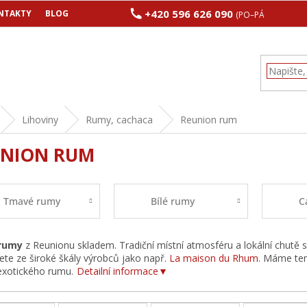
+420 596 626 090
NTAKTY
BLOG
(PO–PÁ 8:00–17:00
Lihoviny
Rumy, cachaca
Reunion rum
UNION RUM
Tmavé rumy
Bílé rumy
C
rumy
z Reunionu skladem. Tradiční místní atmosféru a lokální chutě 
rete ze široké škály výrobců jako např.
La maison du Rhum
. Máme ten
exotického rumu.
Detailní informace▼