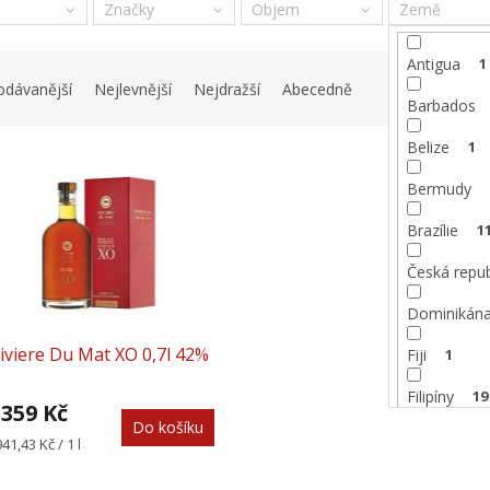
Značky
Objem
Země
Antigua
1
odávanější
Nejlevnější
Nejdražší
Abecedně
Barbados
Belize
1
Bermudy
Brazílie
1
Česká repub
Dominikán
iviere Du Mat XO 0,7l 42%
Fiji
1
Filipíny
19
 359 Kč
Do košíku
Grenada
rná
941,43 Kč / 1 l
na:
Guatemala