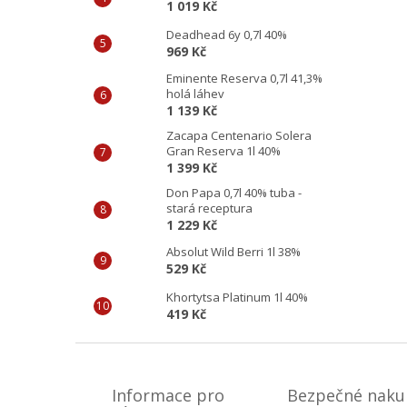
1 019 Kč
Deadhead 6y 0,7l 40%
969 Kč
Eminente Reserva 0,7l 41,3%
holá láhev
1 139 Kč
Zacapa Centenario Solera
Gran Reserva 1l 40%
1 399 Kč
Don Papa 0,7l 40% tuba -
stará receptura
1 229 Kč
Absolut Wild Berri 1l 38%
529 Kč
Khortytsa Platinum 1l 40%
419 Kč
Z
á
p
Informace pro
Bezpečné naku