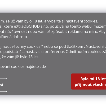
Mexiko
8
Nikaragua
​​, že už vám bylo 18 let, a vyberte si nastavení cookies.
s, které
eXtraOBCHOD s.r.o.
používá na tomto webu, můžem
Panama
at návštěvnost nebo vám přizpůsobit reklamu na míru. Ab
Panenské o
líbená dobrota.
Paraguay
jmout všechny cookies,“ nebo se pod tlačítkem „Nastavení 
e podstatné a nastavit si preference. Odmítnutím cookies z
Peru
10
, že vám již
bylo 18 let
.
Portoriko
cování cookies najdete
zde
.
Rakousko
Bylo mi 18 let
Reunion
přijmout všechn
ní
Salvador
Seychely