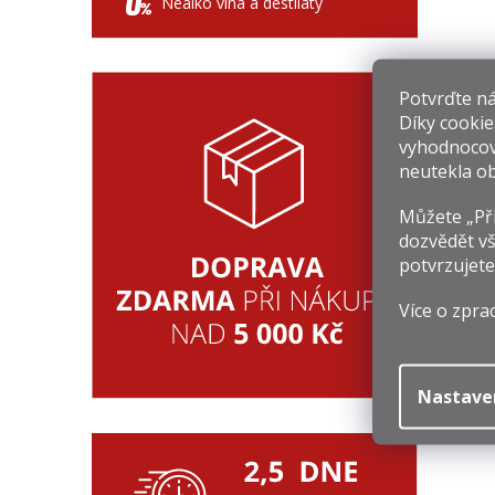
Nealko vína a destiláty
Potvrďte nám
Díky cookie
vyhodnocov
neutekla ob
Můžete „Při
dozvědět vš
potvrzujete
Více o zpra
Nastave