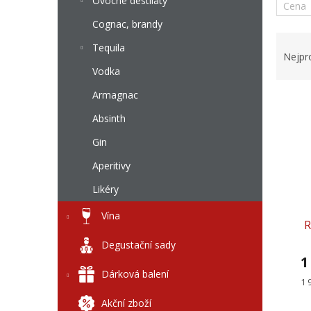
l
Ovocné destiláty
Cena
Cognac, brandy
Ř
Tequila
a
Nejpr
z
Vodka
e
Armagnac
V
n
ý
í
Absinth
p
p
Gin
i
r
s
o
Aperitivy
p
d
r
Likéry
u
o
k
Vína
d
t
R
u
ů
Degustační sady
k
1
t
Dárková balení
ů
Mě
1 
ce
Akční zboží