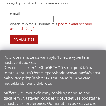
Mexiko
8
nových produktech na našem e-shopu.
E-mail
Nikaragua
9
Vložením e-mailu souhlasíte s
podmínkami ochrany
Panama
48
osobních údajů
Panenské ostrovy
27
PŘIHLÁSIT SE
Paraguay
3
Potvrďte nám​​, že už vám bylo 18 let, a vyberte si
Peru
10
nastavení cookies.
Způsoby platby:
Díky cookies, které
eXtraOBCHOD s.r.o.
používá na
Portoriko
11
tomto webu, můžeme lépe vyhodnocovat návštěvnost
Způsoby dopravy:
nebo vám přizpůsobit reklamu na míru. Aby vám
Rakousko
2
neutekla oblíbená dobrota.
Sledujte nás na sítích:
Můžete „Přijmout všechny cookies,“ nebo se pod
Reunion
1
tlačítkem „Nastavení cookies“ dozvědět vše podstatné
a nastavit si preference. Odmítnutím cookies zároveň
Salvador
10