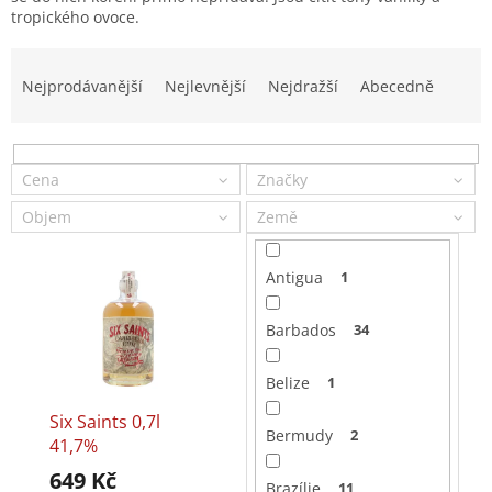
tropického ovoce.
Ř
a
Nejprodávanější
Nejlevnější
Nejdražší
Abecedně
z
e
n
í
Cena
Značky
p
Objem
Země
r
o
V
d
Antigua
1
ý
u
p
k
Barbados
34
i
t
s
ů
Belize
1
p
r
Six Saints 0,7l
o
Bermudy
2
41,7%
d
649 Kč
u
Brazílie
11