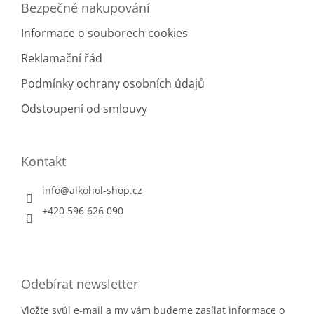
Bezpečné nakupování
s
Jamajka
41
u
Informace o souborech cookies
Japonsko
1
Reklamační řád
Podmínky ochrany osobních údajů
Kanárské ostrovy
2
Odstoupení od smlouvy
Karibik
250
Kolumbie
40
Kontakt
Kostarika
9
info
@
alkohol-shop.cz
+420 596 626 090
Kuba
23
Martinik
3
Odebírat newsletter
Mauricius
27
Vložte svůj e-mail a my vám budeme zasílat informace o