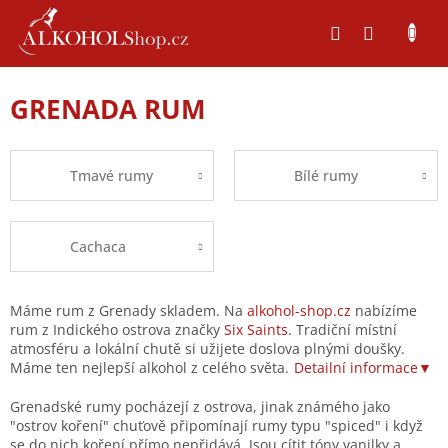
Přejít
na
obsah
GRENADA RUM
Tmavé rumy
Bílé rumy
Cachaca
Máme rum z Grenady skladem. Na
alkohol-shop.cz
nabízíme
rum z Indického ostrova značky
Six Saints
. Tradiční místní
atmosféru a lokální chutě si užijete doslova plnými doušky.
Máme ten nejlepší alkohol z celého světa.
Detailní informace▼
Grenadské rumy pocházejí z ostrova, jinak známého jako
"ostrov koření" chuťově připomínají rumy typu "spiced" i když
se do nich koření přímo nepřidává. Jsou cítit tóny vanilky a