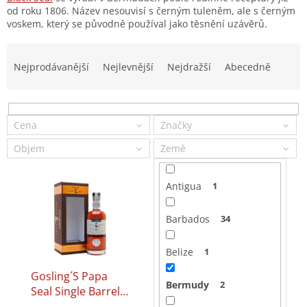
od roku 1806. Název nesouvisí s černým tuleněm, ale s černým
voskem, který se původně používal jako těsnění uzávěrů.
Ř
a
Nejprodávanější
Nejlevnější
Nejdražší
Abecedně
z
e
n
í
Cena
Značky
p
Objem
Země
r
o
V
d
Antigua
1
ý
u
p
k
Barbados
34
i
t
s
ů
Belize
1
p
r
Gosling´s Papa
Gosling´s Family
o
Bermudy
2
Seal Single Barrel
Reserve 0,7l 40%
d
0,7l 41,5%