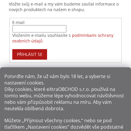
Vložte svůj e-mail a my vám budeme zasílat informace o
Mexiko
8
nových produktech na našem e-shopu.
E-mail
Nikaragua
9
Vložením e-mailu souhlasíte s
podmínkami ochrany
Panama
48
osobních údajů
Panenské ostrovy
27
PŘIHLÁSIT SE
Paraguay
3
Potvrďte nám​​, že už vám bylo 18 let, a vyberte si
Peru
10
nastavení cookies.
Způsoby platby:
Díky cookies, které
eXtraOBCHOD s.r.o.
používá na
Portoriko
11
tomto webu, můžeme lépe vyhodnocovat návštěvnost
Způsoby dopravy:
nebo vám přizpůsobit reklamu na míru. Aby vám
Rakousko
2
neutekla oblíbená dobrota.
Sledujte nás na sítích:
Můžete „Přijmout všechny cookies,“ nebo se pod
Reunion
1
tlačítkem „Nastavení cookies“ dozvědět vše podstatné