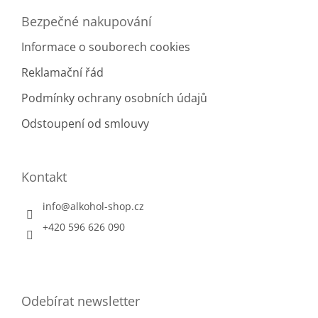
i
Bezpečné nakupování
s
Jamajka
41
u
Informace o souborech cookies
Japonsko
1
Reklamační řád
Podmínky ochrany osobních údajů
Kanárské ostrovy
2
Odstoupení od smlouvy
Karibik
250
Kolumbie
40
Kontakt
Kostarika
9
info
@
alkohol-shop.cz
+420 596 626 090
Kuba
23
Martinik
3
Odebírat newsletter
Mauricius
27