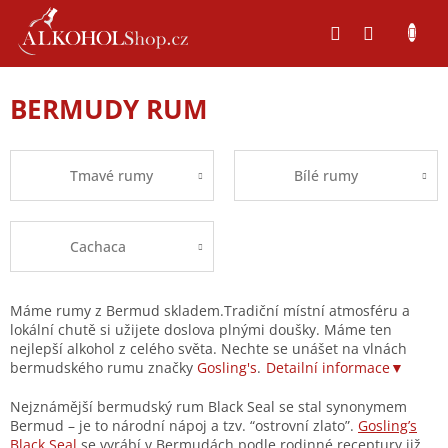
Přejít
na
obsah
BERMUDY RUM
Tmavé rumy
Bílé rumy
Cachaca
Máme rumy z Bermud skladem.Tradiční místní atmosféru a
lokální chutě si užijete doslova plnými doušky. Máme ten
nejlepší alkohol z celého světa. Nechte se unášet na vlnách
bermudského rumu značky
Gosling's
.
Detailní informace▼
Nejznámější bermudský rum Black Seal se stal synonymem
Bermud – je to národní nápoj a tzv. “ostrovní zlato”.
Gosling’s
Black Seal
se vyrábí v Bermudách podle rodinné receptury již