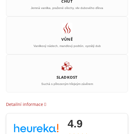
CHUŤ
Jemná vanilka, pražené ořechy, vliv dubového dřeva
VŮNĚ
Vanilkový nádech, mandlový podtón, vyzrálý dub
SLADKOST
Suchá s přirozeným hřejivým závěrem
Detailní informace
4.9