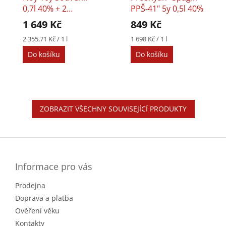
0,7l 40% + 2
PPŠ-41" 5y 0,5l 40%
Skleničky
1 649 Kč
849 Kč
Měrná
Měrná
2 355,71 Kč / 1 l
1 698 Kč / 1 l
cena:
cena:
Do košíku
Do košíku
ZOBRAZIT VŠECHNY SOUVISEJÍCÍ PRODUKTY
Z
á
p
a
Informace pro vás
t
Prodejna
í
Doprava a platba
Ověření věku
Kontakty