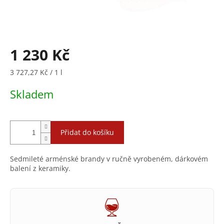
1 230 Kč
Měrná
3 727,27 Kč / 1 l
cena:
Skladem
Přidat do košíku
Sedmileté arménské brandy v ručně vyrobeném, dárkovém
balení z keramiky.