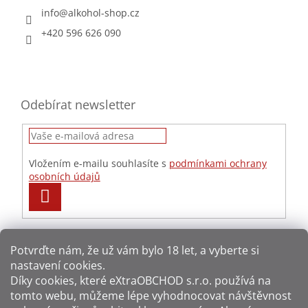
info
@
alkohol-shop.cz
+420 596 626 090
Odebírat newsletter
Vložením e-mailu souhlasíte s
podmínkami ochrany
osobních údajů
PŘIHLÁSIT
SE
Potvrďte nám​​, že už vám bylo 18 let, a vyberte si
nastavení cookies.
Způsoby platby:
Díky cookies, které
eXtraOBCHOD s.r.o.
používá na
tomto webu, můžeme lépe vyhodnocovat návštěvnost
Způsoby dopravy: