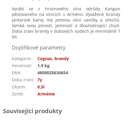
Vyrábí se z hroznového vína odrůdy Kangun
pěstovaného na vinicích v Arménii.
Vyvážené brandy
jantarové barvy má jemnou vůni vanilky a ořechů.
Vyniká svou plností, jemností a dlouhotrvající chutí.
Doba zrání brandy v dubových sudech je minimálně 7
let.
Doplňkové parametry
Kategorie
:
Cognac, brandy
Hmotnost
:
1.9 kg
EAN
:
4850025630654
Doba zrání
:
7y
Objem
:
0,5l
Země
:
Arménie
Související produkty