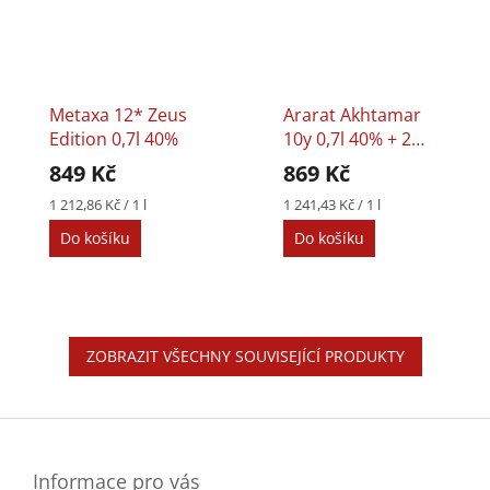
Metaxa 12* Zeus
Ararat Akhtamar
Edition 0,7l 40%
10y 0,7l 40% + 2
Skleničky
849 Kč
869 Kč
Měrná
Měrná
1 212,86 Kč / 1 l
1 241,43 Kč / 1 l
cena:
cena:
Do košíku
Do košíku
ZOBRAZIT VŠECHNY SOUVISEJÍCÍ PRODUKTY
Z
á
p
a
Informace pro vás