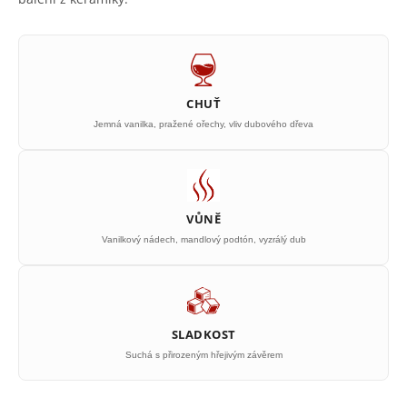
CHUŤ
Jemná vanilka, pražené ořechy, vliv dubového dřeva
VŮNĚ
Vanilkový nádech, mandlový podtón, vyzrálý dub
SLADKOST
Suchá s přirozeným hřejivým závěrem