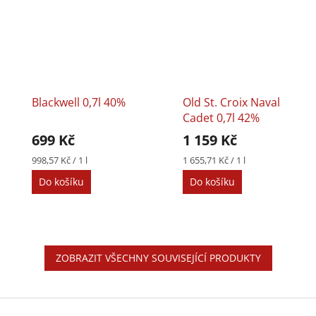
Blackwell 0,7l 40%
Old St. Croix Naval
Cadet 0,7l 42%
699 Kč
1 159 Kč
Měrná
Měrná
998,57 Kč / 1 l
1 655,71 Kč / 1 l
cena:
cena:
Do košíku
Do košíku
ZOBRAZIT VŠECHNY SOUVISEJÍCÍ PRODUKTY
Z
á