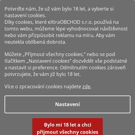
Potvrďte nám​​, že už vám bylo 18 let, a vyberte si
nastavení cookies.
Způsoby platby:
Díky cookies, které
eXtraOBCHOD s.r.o.
používá na
tomto webu, můžeme lépe vyhodnocovat návštěvnost
Způsoby dopravy:
nebo vám přizpůsobit reklamu na míru. Aby vám
neutekla oblíbená dobrota.
Sledujte nás na sítích:
Můžete „Přijmout všechny cookies,“ nebo se pod
tlačítkem „Nastavení cookies“ dozvědět vše podstatné
a nastavit si preference. Odmítnutím cookies zároveň
potvrzujete, že vám již
bylo 18 let
.
Zákaz prodeje alkoholu osobám mladším 18 let.
Více o zpracování cookies najdete
zde
.
Fotografie produktů jsou ilustrativní.
Nastavení
Vytvořil Shoptet
Bylo mi 18 let a chci
přijmout všechny cookies