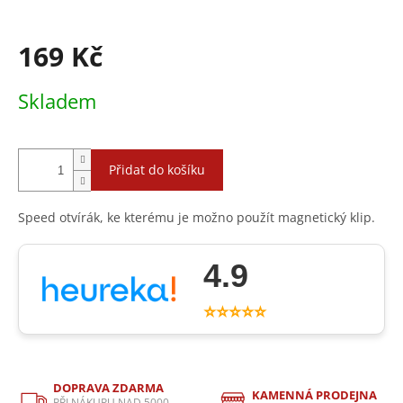
169 Kč
Měrná
Skladem
cena:
Přidat do košíku
Speed otvírák, ke kterému je možno použít magnetický klip.
4.9
⭐⭐⭐⭐⭐
DOPRAVA ZDARMA
KAMENNÁ PRODEJNA
PŘI NÁKUPU NAD 5000,-