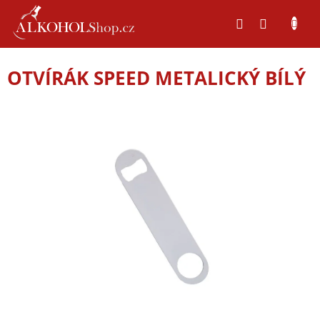
Přejít
na
obsah
OTVÍRÁK SPEED METALICKÝ BÍLÝ