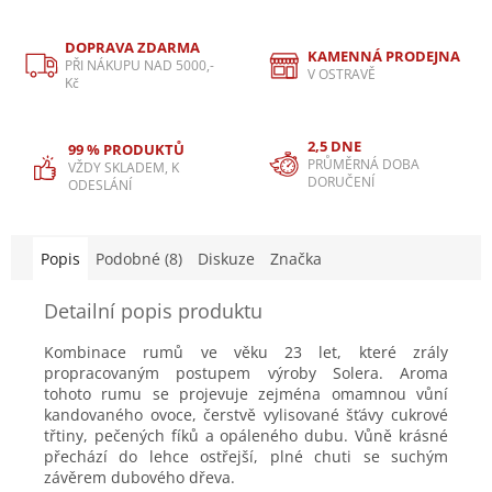
DOPRAVA ZDARMA
KAMENNÁ PRODEJNA
PŘI NÁKUPU NAD 5000,-
V OSTRAVĚ
Kč
2,5 DNE
99 % PRODUKTŮ
PRŮMĚRNÁ DOBA
VŽDY SKLADEM, K
DORUČENÍ
ODESLÁNÍ
Popis
Podobné (8)
Diskuze
Značka
Detailní popis produktu
Kombinace rumů ve věku 23 let, které zrály
propracovaným postupem výroby Solera. Aroma
tohoto rumu se projevuje zejména omamnou vůní
kandovaného ovoce, čerstvě vylisované šťávy cukrové
třtiny, pečených fíků a opáleného dubu. Vůně krásné
přechází do lehce ostřejší, plné chuti se suchým
závěrem dubového dřeva.