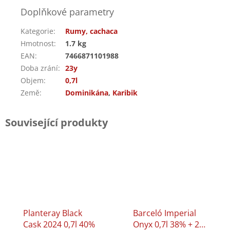
Doplňkové parametry
Kategorie
:
Rumy, cachaca
Hmotnost
:
1.7 kg
EAN
:
7466871101988
Doba zrání
:
23y
Objem
:
0,7l
Země
:
Dominikána
,
Karibik
Související produkty
Planteray Black
Barceló Imperial
Cask 2024 0,7l 40%
Onyx 0,7l 38% + 2