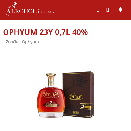
Přejít
na
obsah
OPHYUM 23Y 0,7L 40%
Značka:
Ophyum