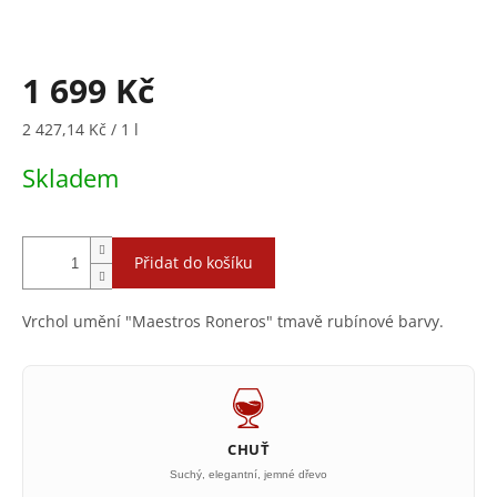
1 699 Kč
Měrná
2 427,14 Kč / 1 l
cena:
Skladem
Přidat do košíku
Vrchol umění "Maestros Roneros" tmavě rubínové barvy.
CHUŤ
Suchý, elegantní, jemné dřevo