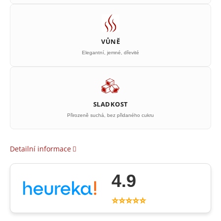
VŮNĚ
Elegantní, jemné, dřevité
SLADKOST
Přirozeně suchá, bez přidaného cukru
Detailní informace
4.9
⭐⭐⭐⭐⭐