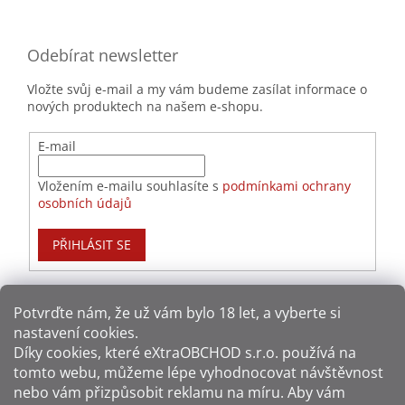
Odebírat newsletter
Vložte svůj e-mail a my vám budeme zasílat informace o
nových produktech na našem e-shopu.
E-mail
Vložením e-mailu souhlasíte s
podmínkami ochrany
osobních údajů
PŘIHLÁSIT SE
Potvrďte nám​​, že už vám bylo 18 let, a vyberte si
nastavení cookies.
Způsoby platby:
Díky cookies, které
eXtraOBCHOD s.r.o.
používá na
tomto webu, můžeme lépe vyhodnocovat návštěvnost
Způsoby dopravy:
nebo vám přizpůsobit reklamu na míru. Aby vám