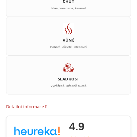
CHUŤ
Plná, kořeněná, karamel
VŮNĚ
Bohaté, dřevité, intenzivní
SLADKOST
Vyvážená, středně suchá
Detailní informace
4.9