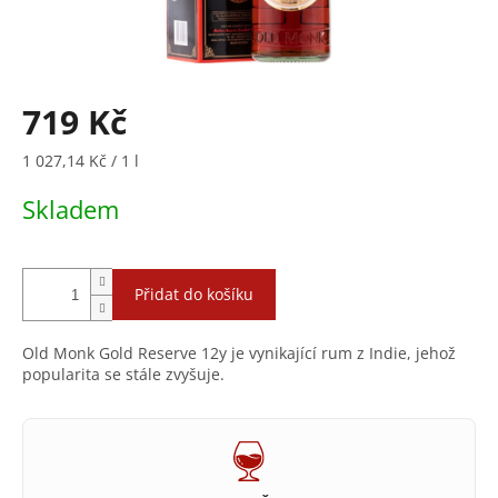
719 Kč
Měrná
1 027,14 Kč / 1 l
cena:
Skladem
Přidat do košíku
Old Monk Gold Reserve 12y je vynikající rum z Indie, jehož
popularita se stále zvyšuje.