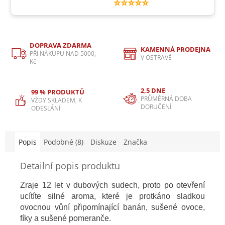
⭐⭐⭐⭐⭐
DOPRAVA ZDARMA
KAMENNÁ PRODEJNA
PŘI NÁKUPU NAD 5000,-
V OSTRAVĚ
Kč
2,5 DNE
99 % PRODUKTŮ
PRŮMĚRNÁ DOBA
VŽDY SKLADEM, K
DORUČENÍ
ODESLÁNÍ
Popis
Podobné (8)
Diskuze
Značka
Detailní popis produktu
Zraje 12 let v dubových sudech, proto po otevření
ucítíte silné aroma, které je protkáno sladkou
ovocnou vůní připomínající banán, sušené ovoce,
fíky a sušené pomeranče.