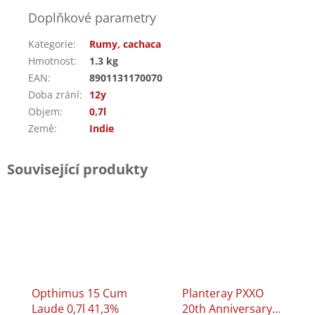
Doplňkové parametry
Kategorie
:
Rumy, cachaca
Hmotnost
:
1.3 kg
EAN
:
8901131170070
Doba zrání
:
12y
Objem
:
0,7l
Země
:
Indie
Související produkty
Opthimus 15 Cum
Planteray PXXO
Laude 0,7l 41,3%
20th Anniversary