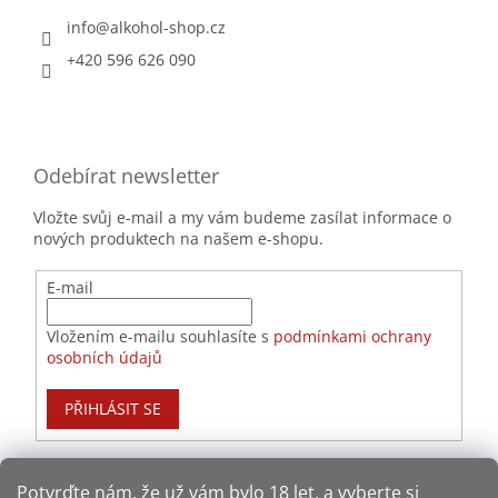
info
@
alkohol-shop.cz
+420 596 626 090
Odebírat newsletter
Vložte svůj e-mail a my vám budeme zasílat informace o
nových produktech na našem e-shopu.
E-mail
Vložením e-mailu souhlasíte s
podmínkami ochrany
osobních údajů
PŘIHLÁSIT SE
Potvrďte nám​​, že už vám bylo 18 let, a vyberte si