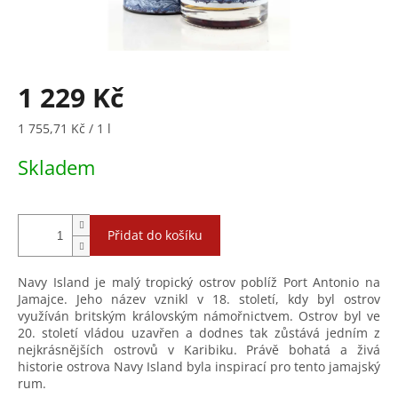
1 229 Kč
Měrná
1 755,71 Kč / 1 l
cena:
Skladem
Přidat do košíku
Navy Island je malý tropický ostrov poblíž Port Antonio na
Jamajce. Jeho název vznikl v 18. století, kdy byl ostrov
využíván britským královským námořnictvem. Ostrov byl ve
20. století vládou uzavřen a dodnes tak zůstává jedním z
nejkrásnějších ostrovů v Karibiku. Právě bohatá a živá
historie ostrova Navy Island byla inspirací pro tento jamajský
rum.