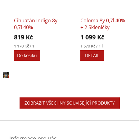
Cihuatán Indigo 8y
Coloma 8y 0,7l 40%
0,7l 40%
+ 2 Skleničky
819 Kč
1 099 Kč
Měrná
Měrná
1 170 Kč / 1 l
1 570 Kč / 1 l
cena:
cena:
Do košíku
DETAIL
ZOBRAZIT VŠECHNY SOUVISEJÍCÍ PRODUKTY
Z
á
p
a
Informace pro vás