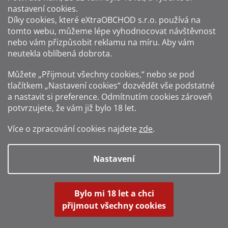
nastavení cookies.
Způsoby platby:
Díky cookies, které
eXtraOBCHOD s.r.o.
používá na
tomto webu, můžeme lépe vyhodnocovat návštěvnost
Způsoby dopravy:
nebo vám přizpůsobit reklamu na míru. Aby vám
neutekla oblíbená dobrota.
Sledujte nás na sítích:
Můžete „Přijmout všechny cookies,“ nebo se pod
tlačítkem „Nastavení cookies“ dozvědět vše podstatné
a nastavit si preference. Odmítnutím cookies zároveň
potvrzujete, že vám již
bylo 18 let
.
Zákaz prodeje alkoholu osobám mladším 18 let.
Více o zpracování cookies najdete
zde
.
Fotografie produktů jsou ilustrativní.
Nastavení
Vytvořil Shoptet
Bylo mi 18 let a chci
přijmout všechny cookies
Copyright 2016-2026
Alkohol-shop.cz
. Všechna práva vyhrazena.