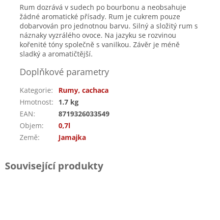
Rum dozrává v sudech po bourbonu a neobsahuje
žádné aromatické přísady. Rum je cukrem pouze
dobarvován pro jednotnou barvu. Silný a složitý rum s
náznaky vyzrálého ovoce. Na jazyku se rozvinou
kořenité tóny společně s vanilkou. Závěr je méně
sladký a aromatičtější.
Doplňkové parametry
Kategorie
:
Rumy, cachaca
Hmotnost
:
1.7 kg
EAN
:
8719326033549
Objem
:
0,7l
Země
:
Jamajka
Související produkty